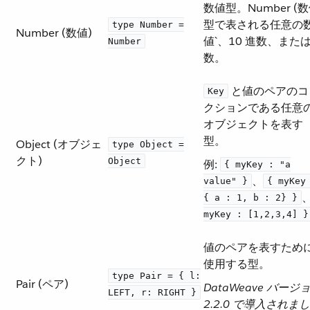
数値型。Number (数
型で表される任意の
type Number =
Number (数値)
値`、10 進数、また
Number
数。
​ と値のペアの
Key
クションである任意
オブジェクトを表す
型。
Object (オブジェ
type Object =
クト)
Object
例:
{ myKey : "a
​、​
value" }
{ myKey
​、
{ a : 1, b : 2} }
myKey : [1,2,3,4] }
値のペアを表すため
使用する型。
type Pair = { l:
Pair (ペア)
DataWeave バージ
LEFT, r: RIGHT }
2.2.0 で導入されまし