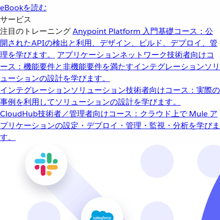
eBookを読む
サービス
注目のトレーニング
Anypoint Platform 入門
基礎コース：公
開されたAPIの検出と利用、デザイン、ビルド、デプロイ、管
理を学びます。
アプリケーションネットワーク
技術者向けコ
ース：機能要件と非機能要件を満たすインテグレーションソリ
ューションの設計を学びます。
インテグレーションソリューション
技術者向けコース：実際の
事例を利用してソリューションの設計を学びます。
CloudHub
技術者／管理者向けコース：クラウド上で Mule ア
プリケーションの設定・デプロイ・管理・監視・分析を学びま
す。