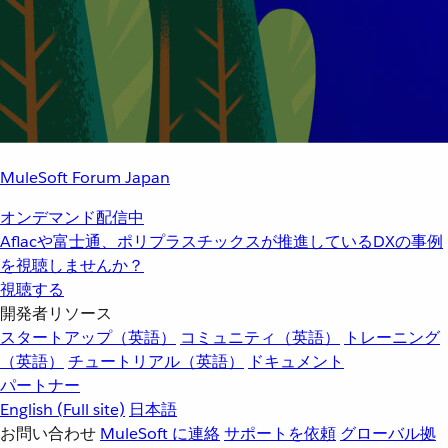
MuleSoft Forum Japan
オンデマンド配信中
Aflacや富士通、ポリプラスチックスが推進しているDXの事例
を視聴しませんか？
視聴する
開発者リソース
スタートアップ（英語）
コミュニティ（英語）
トレーニング
（英語）
チュートリアル（英語）
ドキュメント
パートナー
English
(Full site)
日本語
お問い合わせ
MuleSoft に連絡
サポートを依頼
グローバル拠