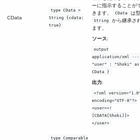
ーに指示することが
type CData =
きます。
​ は型 
CData
CData
String {cdata:
​ から継承さ
String
true}
ます。
ソース
​:
output
application/xml ---
"user" : "Shoki" as
CData }
出力
​:
<?xml version="1.0
encoding="UTF-8"?>
<user><!
[CDATA[Shoki]]>
</user>
type Comparable