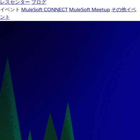
レスセンター
ブログ
イベント
MuleSoft CONNECT
MuleSoft Meetup
その他イベ
ント