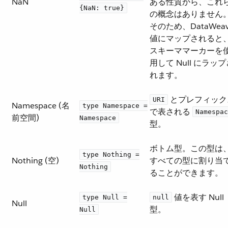
NaN
ある性質から、これ
{NaN: true}
の概念はありません
そのため、DataWea
値にマップされると
スキーママーカーを
用して Null にラッ
れます。
​ とプレフィッ
URI
Namespace (名
type Namespace =
で表される ​
Namespac
前空間)
Namespace
型。
ボトム型。この型は
type Nothing =
Nothing (空)
すべての型に割り当
Nothing
ることができます。
​ 値を表す Null
type Null =
null
Null
型。
Null