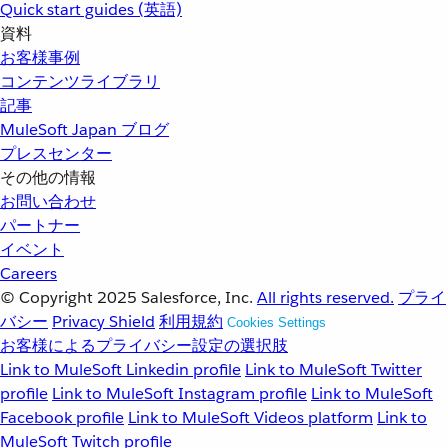
Quick start guides (英語)
資料
お客様事例
コンテンツライブラリ
記事
MuleSoft Japan ブログ
プレスセンター
その他の情報
お問い合わせ
パートナー
イベント
Careers
© Copyright 2025
Salesforce, Inc.
All rights reserved.
プライ
バシー
Privacy Shield
利用規約
Cookies Settings
お客様によるプライバシー設定の選択肢
Link to MuleSoft Linkedin profile
Link to MuleSoft Twitter
profile
Link to MuleSoft Instagram profile
Link to MuleSoft
Facebook profile
Link to MuleSoft Videos platform
Link to
MuleSoft Twitch profile