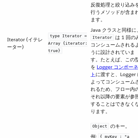
反復処理と絞り込み
行うメソッドが含ま
ます。
Java クラスと同様に、
type Iterator =
​ は 1 回の
Iterator
Iterator (イテレ
Array {iterator:
コンシュームされる
ーター)
true}
うに設計されていま
す。たとえば、この
を
Logger コンポー
ト
​に渡すと、Logger
よってコンシューム
れるため、フロー内
それ以降の要素が参
することはできなく
ります。
​ のキー。
Object
例:
{ myKey : "a