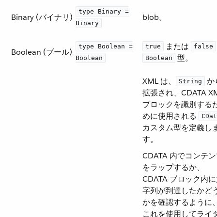
type Binary =
Binary (バイナリ)
blob。
Binary
​ または ​
type Boolean =
true
false
Boolean (ブール)
​ 型。
Boolean
Boolean
XML は、​
​ 
String
拡張され、CDATA X
ブロックを識別する
めに使用される ​
CDat
カスタム型を定義し
す。
CDATA 内でコンテ
をラップするか、
CDATA ブロック内
字列が到達したかど
かを確認するように
これを使用してライ