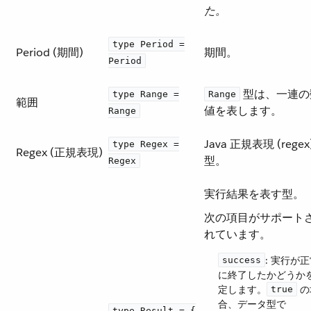
た。
type Period =
Period (期間)
期間。
Period
​ 型は、一連
type Range =
Range
範囲
値を表します。
Range
Java 正規表現 (regex
type Regex =
Regex (正規表現)
型。
Regex
実行結果を表す型。
次の項目がサポート
れています。
​: 実行が
success
に終了したかどうか
定します。​
​ 
true
合、データ型で ​
type Result = {