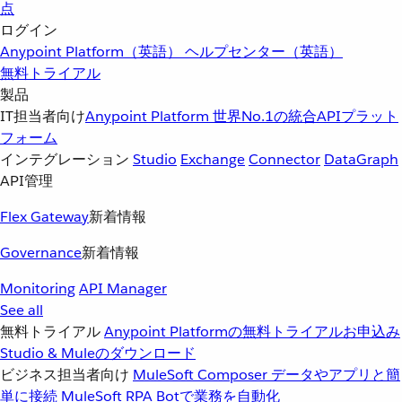
点
ログイン
Anypoint Platform（英語）
ヘルプセンター（英語）
無料トライアル
製品
IT担当者向け
Anypoint Platform
世界No.1の統合APIプラット
フォーム
インテグレーション
Studio
Exchange
Connector
DataGraph
API管理
Flex Gateway
新着情報
Governance
新着情報
Monitoring
API Manager
See all
無料トライアル
Anypoint Platformの無料トライアルお申込み
Studio & Muleのダウンロード
ビジネス担当者向け
MuleSoft Composer
データやアプリと簡
単に接続
MuleSoft RPA
Botで業務を自動化