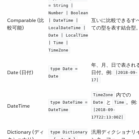
= String |
Number | Boolean
Comparable (比
互いに比較できるす
| DateTime |
較可能)
ての型を表す結合型
LocalDateTime |
Date | LocalTime
| Time |
TimeZone
年、月、日で表され
type Date =
Date (日付)
日付。例:
|2018-09-
Date
17|
​ 内での ​
TimeZone
​ と ​
​。例:
type DateTime =
Date
Time
DateTime
DateTime
|2018-09-
17T22:13:00Z|
Dictionary (ディ
汎用ディクショナリ
type Dictionary