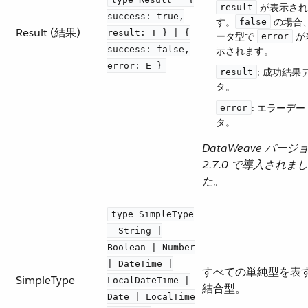
​ が表示さ
result
success: true,
す。​
​ の場合
false
Result (結果)
result: T } | {
ータ型で ​
​ 
error
success: false,
示されます。
error: E }
​: 成功結果
result
タ。
​: エラーデー
error
タ。
DataWeave バージ
2.7.0 で導入されまし
た。
type SimpleType
= String |
Boolean | Number
| DateTime |
すべての単純型を表
SimpleType
LocalDateTime |
結合型。
Date | LocalTime