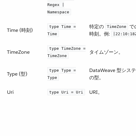
Regex |
Namespace
特定の ​
​ 
type Time =
TimeZone
Time (時刻)
時刻。例:
Time
|22:10:18
type TimeZone =
TimeZone
タイムゾーン。
TimeZone
DataWeave 型シス
type Type =
Type (型)
の型。
Type
Uri
URI。
type Uri = Uri