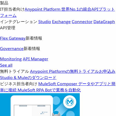
製品
IT担当者向け
Anypoint Platform
世界No.1の統合APIプラット
フォーム
インテグレーション
Studio
Exchange
Connector
DataGraph
API管理
Flex Gateway
新着情報
Governance
新着情報
Monitoring
API Manager
See all
無料トライアル
Anypoint Platformの無料トライアルお申込み
Studio & Muleのダウンロード
ビジネス担当者向け
MuleSoft Composer
データやアプリと簡
単に接続
MuleSoft RPA
Botで業務を自動化