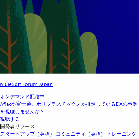
MuleSoft Forum Japan
オンデマンド配信中
Aflacや富士通、ポリプラスチックスが推進しているDXの事例
を視聴しませんか？
視聴する
開発者リソース
スタートアップ（英語）
コミュニティ（英語）
トレーニング