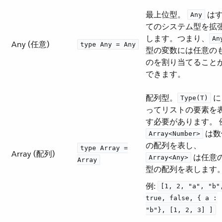
最上位型。
​ は
Any
てのシステム型を拡
します。つまり、​
An
Any (任意)
type Any = Any
型の変数には任意の
のを割り当てること
できます。
配列型。​
​ 
Type(T)
ってリストの要素を
す必要があります。 例
​ は
Array<Number>
の配列を表し、​
type Array =
Array (配列)
​ は任意
Array<Any>
Array
型の配列を表します
例:
[1, 2, "a", "b"
true, false, { a :
"b"}, [1, 2, 3] ]