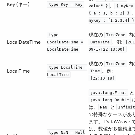
Key (キー)
type Key = Key
​、​
value" }
{ myKey
​、
{ a : 1, b : 2} }
myKey : [1,2,3,4] }
現在の ​
​ 内
type
TimeZone
LocalDateTime
​。例:
LocalDateTime =
DateTime
|201
LocalDateTime
09-17T22:13:00|
現在の ​
​ 内
TimeZone
type LocalTime =
LocalTime
​。例:
Time
LocalTime
|22:10:18|
​ と 
java.lang.Float
​ 
java.lang.Double
は、​
​ と ​
NaN
Infinit
の特殊なケースがあ
ます。 DataWeave 
は、数値が多倍精度
type NaN = Null