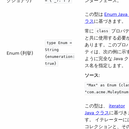
クショナリ)
ンターフェース。
= { _?: T }
この型は
Enum Java
ラス
​に基づきます。
常に ​
​ プロパ
class
と共に使用する必要
type Enum =
あります。このプロ
String
ティは、次の例に示
Enum (列挙)
{enumeration:
ように完全な Java 
true}
ス名を指定します。
ソース:
"Max" as Enum {cla
"com.acme.MuleyEnum
この型は、
iterator
Java クラス
​に基づき
す。 イテレーターに
コレクションと、そ