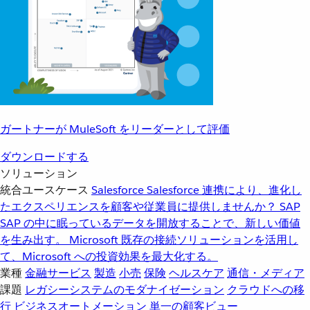
ガートナーが MuleSoft をリーダーとして評価
ダウンロードする
ソリューション
統合ユースケース
Salesforce
Salesforce 連携により、進化し
たエクスペリエンスを顧客や従業員に提供しませんか？
SAP
SAP の中に眠っているデータを開放することで、新しい価値
を生み出す。
Microsoft
既存の接続ソリューションを活用し
て、Microsoft への投資効果を最大化する。
業種
金融サービス
製造
小売
保険
ヘルスケア
通信・メディア
課題
レガシーシステムのモダナイゼーション
クラウドへの移
行
ビジネスオートメーション
単一の顧客ビュー