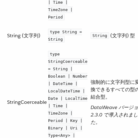
| Time |
TimeZone |
Period
type String =
String (文字列)
​ (文字列) 型
String
String
type
StringCoerceable
= String |
Boolean | Number
強制的に文字列型に
| DateTime |
換できるすべての型
LocalDateTime |
結合型。
Date | LocalTime
StringCoerceable
| Time |
DataWeave バージ
TimeZone |
2.3.0 で導入されまし
Period | Key |
た。
Binary | Uri |
Type<Any> |