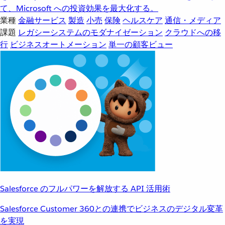
て、Microsoft への投資効果を最大化する。
業種
金融サービス
製造
小売
保険
ヘルスケア
通信・メディア
課題
レガシーシステムのモダナイゼーション
クラウドへの移
行
ビジネスオートメーション
単一の顧客ビュー
Salesforce のフルパワーを解放する API 活用術
Salesforce Customer 360との連携でビジネスのデジタル変革
を実現