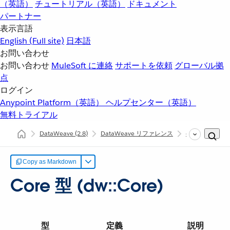
（英語）
チュートリアル（英語）
ドキュメント
パートナー
表示言語
English
(Full site)
日本語
お問い合わせ
お問い合わせ
MuleSoft に連絡
サポートを依頼
グローバル拠
点
ログイン
Anypoint Platform（英語）
ヘルプセンター（英語）
無料トライアル
DataWeave
(2.8)
DataWeave リファレンス
dw::Core
C
Copy as Markdown
Core 型 (dw::Core)
型
定義
説明