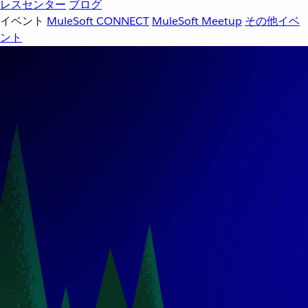
レスセンター
ブログ
イベント
MuleSoft CONNECT
MuleSoft Meetup
その他イベ
ント