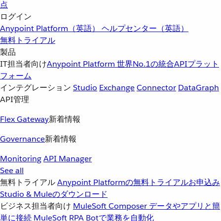
点
ログイン
Anypoint Platform（英語）
ヘルプセンター（英語）
無料トライアル
製品
IT担当者向け
Anypoint Platform
世界No.1の統合APIプラット
フォーム
インテグレーション
Studio
Exchange
Connector
DataGraph
API管理
Flex Gateway
新着情報
Governance
新着情報
Monitoring
API Manager
See all
無料トライアル
Anypoint Platformの無料トライアルお申込み
Studio & Muleのダウンロード
ビジネス担当者向け
MuleSoft Composer
データやアプリと簡
単に接続
MuleSoft RPA
Botで業務を自動化