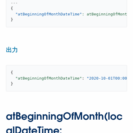
---
{
"atBeginningOfMonthDateTime"
: atBeginningOfMonth(
}
出力
{

"atBeginningOfMonthDateTime"
: 
"2020-10-01T00:00:0
}
atBeginningOfMonth(loc
alDateTime: