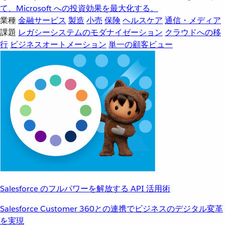
て、Microsoft への投資効果を最大化する。
業種
金融サービス
製造
小売
保険
ヘルスケア
通信・メディア
課題
レガシーシステムのモダナイゼーション
クラウドへの移
行
ビジネスオートメーション
単一の顧客ビュー
Salesforce のフルパワーを解放する API 活用術
Salesforce Customer 360との連携でビジネスのデジタル変革
を実現