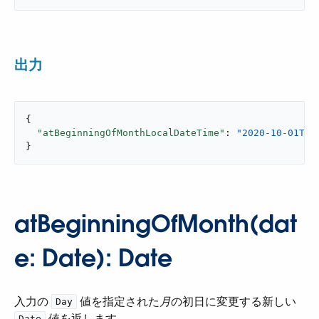
出力
{

"atBeginningOfMonthLocalDateTime"
: 
"2020-10-01T00
}
atBeginningOfMonth(dat
e: Date): Date
入力の ​
​ 値を指定された​
月
​の初日に変更する新しい ​
Day
​ 値を返します。
Date