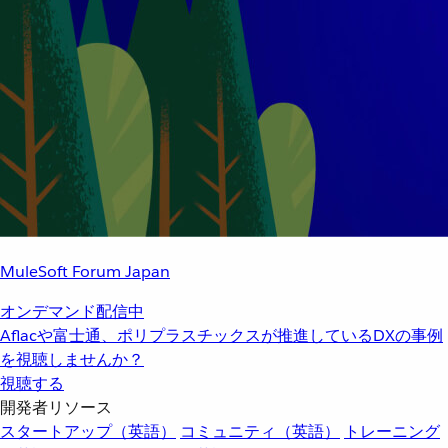
MuleSoft Forum Japan
オンデマンド配信中
Aflacや富士通、ポリプラスチックスが推進しているDXの事例
を視聴しませんか？
視聴する
開発者リソース
スタートアップ（英語）
コミュニティ（英語）
トレーニング