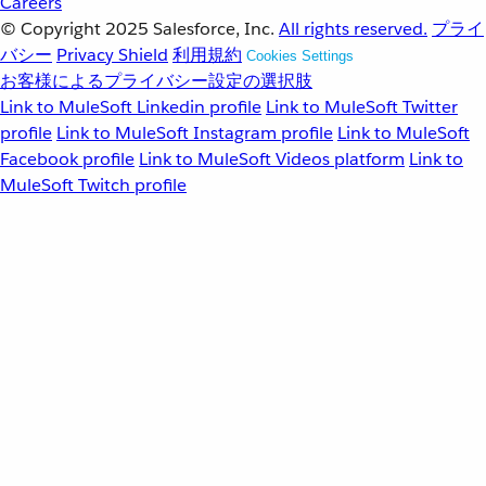
Careers
© Copyright 2025
Salesforce, Inc.
All rights reserved.
プライ
バシー
Privacy Shield
利用規約
Cookies Settings
お客様によるプライバシー設定の選択肢
Link to MuleSoft Linkedin profile
Link to MuleSoft Twitter
profile
Link to MuleSoft Instagram profile
Link to MuleSoft
Facebook profile
Link to MuleSoft Videos platform
Link to
MuleSoft Twitch profile