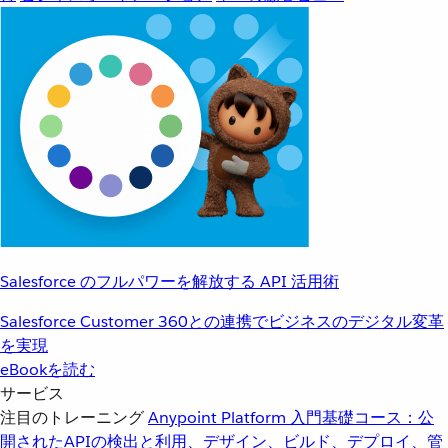
Salesforce のフルパワーを解放する API 活用術
Salesforce Customer 360との連携でビジネスのデジタル変革
を実現
eBookを読む
サービス
注目のトレーニング
Anypoint Platform 入門
基礎コース：公
開されたAPIの検出と利用、デザイン、ビルド、デプロイ、管