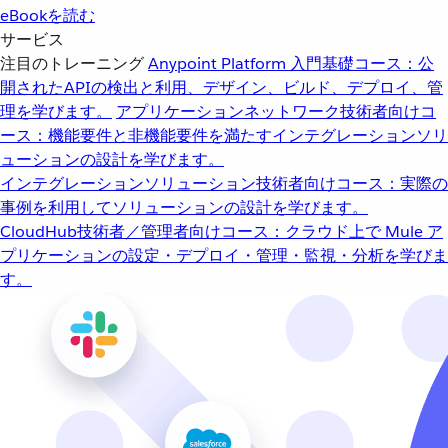
eBookを読む
サービス
注目のトレーニング
Anypoint Platform 入門
基礎コース：公
開されたAPIの検出と利用、デザイン、ビルド、デプロイ、管
理を学びます。
アプリケーションネットワーク
技術者向けコ
ース：機能要件と非機能要件を満たすインテグレーションソリ
ューションの設計を学びます。
インテグレーションソリューション
技術者向けコース：実際の
事例を利用してソリューションの設計を学びます。
CloudHub
技術者／管理者向けコース：クラウド上で Mule ア
プリケーションの設定・デプロイ・管理・監視・分析を学びま
す。