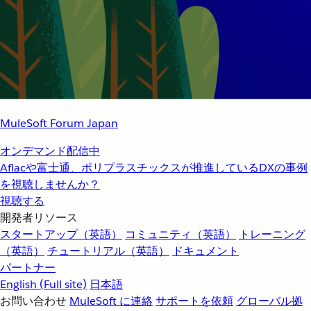
MuleSoft Forum Japan
オンデマンド配信中
Aflacや富士通、ポリプラスチックスが推進しているDXの事例
を視聴しませんか？
視聴する
開発者リソース
スタートアップ（英語）
コミュニティ（英語）
トレーニング
（英語）
チュートリアル（英語）
ドキュメント
パートナー
English
(Full site)
日本語
お問い合わせ
MuleSoft に連絡
サポートを依頼
グローバル拠