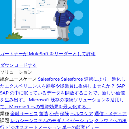
ガートナーが MuleSoft をリーダーとして評価
ダウンロードする
ソリューション
統合ユースケース
Salesforce
Salesforce 連携により、進化し
たエクスペリエンスを顧客や従業員に提供しませんか？
SAP
SAP の中に眠っているデータを開放することで、新しい価値
を生み出す。
Microsoft
既存の接続ソリューションを活用し
て、Microsoft への投資効果を最大化する。
業種
金融サービス
製造
小売
保険
ヘルスケア
通信・メディア
課題
レガシーシステムのモダナイゼーション
クラウドへの移
行
ビジネスオートメーション
単一の顧客ビュー