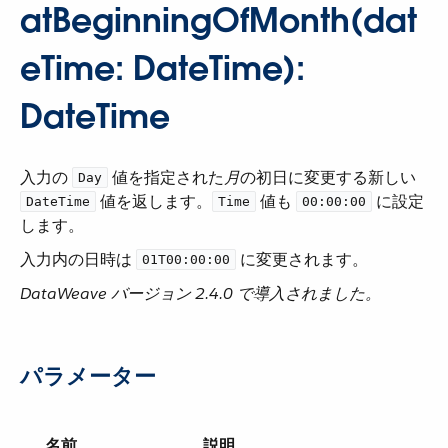
atBeginningOfMonth(dat
eTime: DateTime):
DateTime
入力の ​
​ 値を指定された​
月
​の初日に変更する新しい ​
Day
​ 値を返します。​
​ 値も ​
​ に設定
DateTime
Time
00:00:00
します。
入力内の日時は ​
​ に変更されます。
01T00:00:00
DataWeave バージョン 2.4.0 で導入されました。
パラメーター
名前
説明