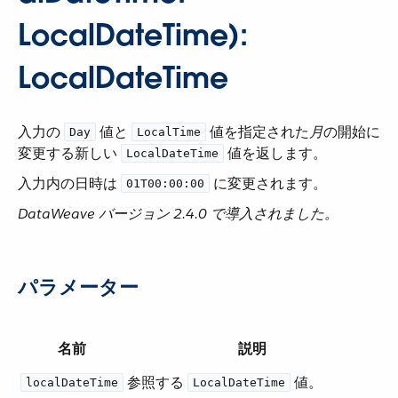
LocalDateTime):
LocalDateTime
入力の ​
​ 値と ​
​ 値を指定された​
月
​の開始に
Day
LocalTime
変更する新しい ​
​ 値を返します。
LocalDateTime
入力内の日時は ​
​ に変更されます。
01T00:00:00
DataWeave バージョン 2.4.0 で導入されました。
パラメーター
名前
説明
参照する ​
​ 値。
localDateTime
LocalDateTime