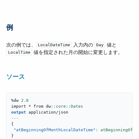
例
次の例では、​
​ 入力内の ​
​ 値と ​
LocalDateTime
Day
​ 値を指定された月の開始に変更します。
LocalTime
ソース
%dw 
2.0
import * from dw
output
application/json
---
{
"atBeginningOfMonthLocalDateTime"
: atBeginningOfMo
}