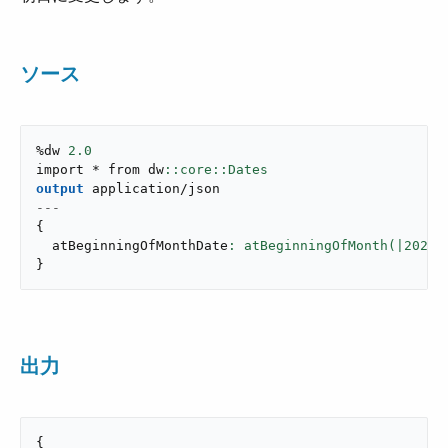
ソース
%dw 
2.0
import * from dw
output
application/json
---
{
  atBeginningOfMonthDate
: atBeginningOfMonth(|
2020
-
}
出力
{
