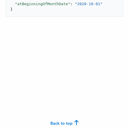
"atBeginningOfMonthDate"
: 
"2020-10-01"
}
Back to top