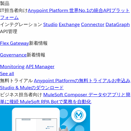
製品
IT担当者向け
Anypoint Platform
世界No.1の統合APIプラット
フォーム
インテグレーション
Studio
Exchange
Connector
DataGraph
API管理
Flex Gateway
新着情報
Governance
新着情報
Monitoring
API Manager
See all
無料トライアル
Anypoint Platformの無料トライアルお申込み
Studio & Muleのダウンロード
ビジネス担当者向け
MuleSoft Composer
データやアプリと簡
単に接続
MuleSoft RPA
Botで業務を自動化