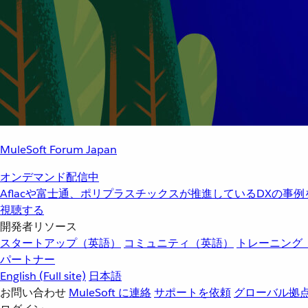
MuleSoft Forum Japan
オンデマンド配信中
Aflacや富士通、ポリプラスチックスが推進しているDXの事
視聴する
開発者リソース
スタートアップ（英語）
コミュニティ（英語）
トレーニング
パートナー
English
(Full site)
日本語
お問い合わせ
MuleSoft に連絡
サポートを依頼
グローバル拠