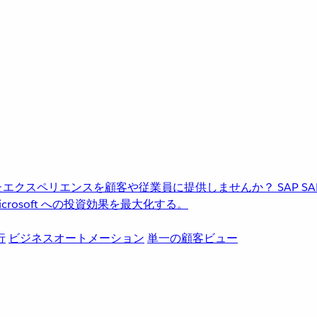
進化したエクスペリエンスを顧客や従業員に提供しませんか？
SAP
S
rosoft への投資効果を最大化する。
行
ビジネスオートメーション
単一の顧客ビュー