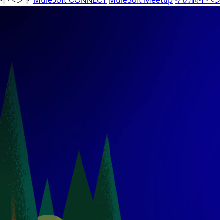
イベント
MuleSoft CONNECT
MuleSoft Meetup
その他イベ