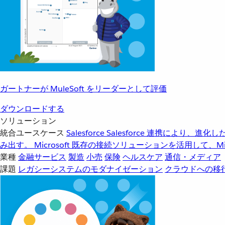
ガートナーが MuleSoft をリーダーとして評価
ダウンロードする
ソリューション
統合ユースケース
Salesforce
Salesforce 連携により、
み出す。
Microsoft
既存の接続ソリューションを活用して、Mic
業種
金融サービス
製造
小売
保険
ヘルスケア
通信・メディア
課題
レガシーシステムのモダナイゼーション
クラウドへの移