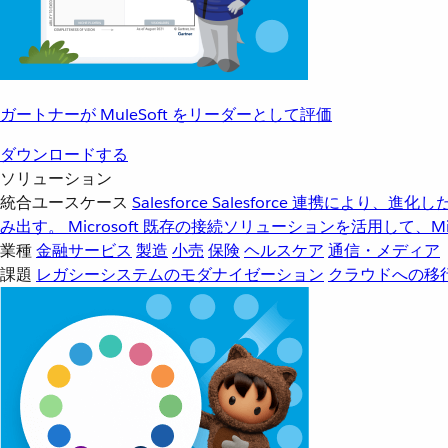
ガートナーが MuleSoft をリーダーとして評価
ダウンロードする
ソリューション
統合ユースケース
Salesforce
Salesforce 連携により、
み出す。
Microsoft
既存の接続ソリューションを活用して、Mic
業種
金融サービス
製造
小売
保険
ヘルスケア
通信・メディア
課題
レガシーシステムのモダナイゼーション
クラウドへの移