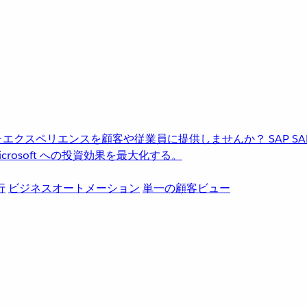
進化したエクスペリエンスを顧客や従業員に提供しませんか？
SAP
S
rosoft への投資効果を最大化する。
行
ビジネスオートメーション
単一の顧客ビュー