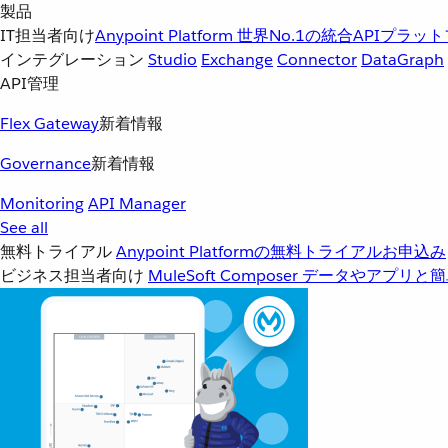
製品
IT担当者向け
Anypoint Platform
世界No.1の統合APIプラッ
インテグレーション
Studio
Exchange
Connector
DataGraph
API管理
Flex Gateway
新着情報
Governance
新着情報
Monitoring
API Manager
See all
無料トライアル
Anypoint Platformの無料トライアルお申込み
ビジネス担当者向け
MuleSoft Composer
データやアプリと簡