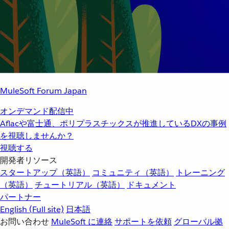
MuleSoft Forum Japan
オンデマンド配信中
Aflacや富士通、ポリプラスチックスが推進しているDXの事例
を視聴しませんか？
視聴する
開発者リソース
スタートアップ（英語）
コミュニティ（英語）
トレーニング
（英語）
チュートリアル（英語）
ドキュメント
パートナー
English
(Full site)
日本語
お問い合わせ
MuleSoft に連絡
サポートを依頼
グローバル拠