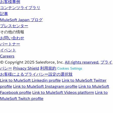
お客様事例
コンテンツライブラリ
記事
MuleSoft Japan ブログ
プレスセンター
その他の情報
お問い合わせ
パートナー
イベント
Careers
© Copyright 2025
Salesforce, Inc.
All rights reserved.
プライ
バシー
Privacy Shield
利用規約
Cookies Settings
お客様によるプライバシー設定の選択肢
Link to MuleSoft Linkedin profile
Link to MuleSoft Twitter
profile
Link to MuleSoft Instagram profile
Link to MuleSoft
Facebook profile
Link to MuleSoft Videos platform
Link to
MuleSoft Twitch profile