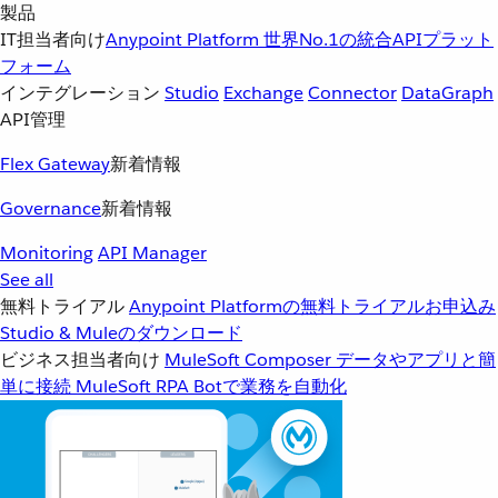
製品
IT担当者向け
Anypoint Platform
世界No.1の統合APIプラット
フォーム
インテグレーション
Studio
Exchange
Connector
DataGraph
API管理
Flex Gateway
新着情報
Governance
新着情報
Monitoring
API Manager
See all
無料トライアル
Anypoint Platformの無料トライアルお申込み
Studio & Muleのダウンロード
ビジネス担当者向け
MuleSoft Composer
データやアプリと簡
単に接続
MuleSoft RPA
Botで業務を自動化