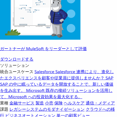
ガートナーが MuleSoft をリーダーとして評価
ダウンロードする
ソリューション
統合ユースケース
Salesforce
Salesforce 連携により、進化し
たエクスペリエンスを顧客や従業員に提供しませんか？
SAP
SAP の中に眠っているデータを開放することで、新しい価値
を生み出す。
Microsoft
既存の接続ソリューションを活用し
て、Microsoft への投資効果を最大化する。
業種
金融サービス
製造
小売
保険
ヘルスケア
通信・メディア
課題
レガシーシステムのモダナイゼーション
クラウドへの移
行
ビジネスオートメーション
単一の顧客ビュー