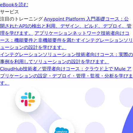
eBookを読む
サービス
注目のトレーニング
Anypoint Platform 入門
基礎コース：公
開されたAPIの検出と利用、デザイン、ビルド、デプロイ、管
理を学びます。
アプリケーションネットワーク
技術者向けコ
ース：機能要件と非機能要件を満たすインテグレーションソリ
ューションの設計を学びます。
インテグレーションソリューション
技術者向けコース：実際の
事例を利用してソリューションの設計を学びます。
CloudHub
技術者／管理者向けコース：クラウド上で Mule ア
プリケーションの設定・デプロイ・管理・監視・分析を学びま
す。