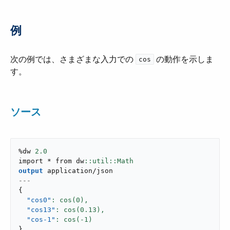
例
次の例では、さまざまな入力での ​
​ の動作を示しま
cos
す。
ソース
%dw 
2.0
import * from dw
output
application/json
---
{
"cos0"
: cos(
0
),
"cos13"
: cos(
0.13
),
"cos-1"
: cos(-
1
}