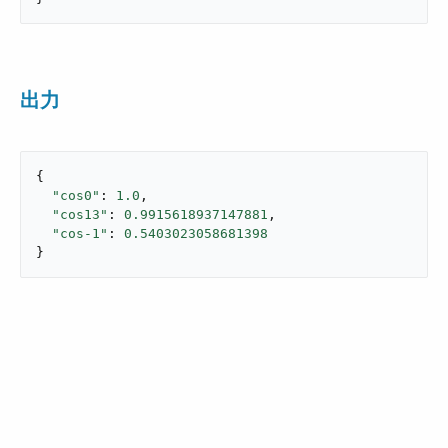
出力
{

"cos0"
: 
1.0
,

"cos13"
: 
0.9915618937147881
,

"cos-1"
: 
0.5403023058681398
}