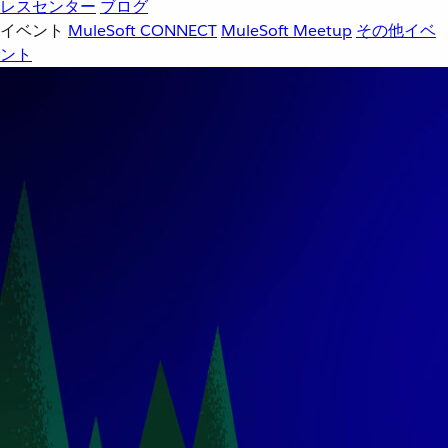
レスセンター
ブログ
イベント
MuleSoft CONNECT
MuleSoft Meetup
その他イベ
ント