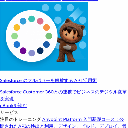
Salesforce のフルパワーを解放する API 活用術
Salesforce Customer 360との連携でビジネスのデジタル変革
を実現
eBookを読む
サービス
注目のトレーニング
Anypoint Platform 入門
基礎コース：公
開されたAPIの検出と利用、デザイン、ビルド、デプロイ、管