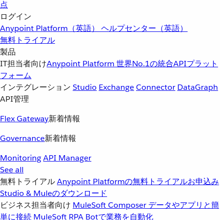
点
ログイン
Anypoint Platform（英語）
ヘルプセンター（英語）
無料トライアル
製品
IT担当者向け
Anypoint Platform
世界No.1の統合APIプラット
フォーム
インテグレーション
Studio
Exchange
Connector
DataGraph
API管理
Flex Gateway
新着情報
Governance
新着情報
Monitoring
API Manager
See all
無料トライアル
Anypoint Platformの無料トライアルお申込み
Studio & Muleのダウンロード
ビジネス担当者向け
MuleSoft Composer
データやアプリと簡
単に接続
MuleSoft RPA
Botで業務を自動化