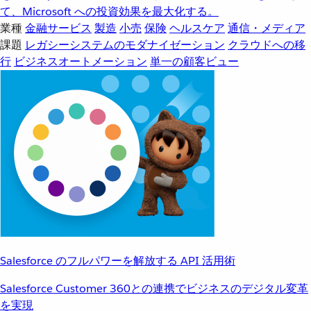
て、Microsoft への投資効果を最大化する。
業種
金融サービス
製造
小売
保険
ヘルスケア
通信・メディア
課題
レガシーシステムのモダナイゼーション
クラウドへの移
行
ビジネスオートメーション
単一の顧客ビュー
Salesforce のフルパワーを解放する API 活用術
Salesforce Customer 360との連携でビジネスのデジタル変革
を実現