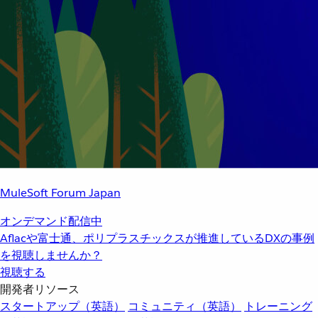
MuleSoft Forum Japan
オンデマンド配信中
Aflacや富士通、ポリプラスチックスが推進しているDXの事例
を視聴しませんか？
視聴する
開発者リソース
スタートアップ（英語）
コミュニティ（英語）
トレーニング