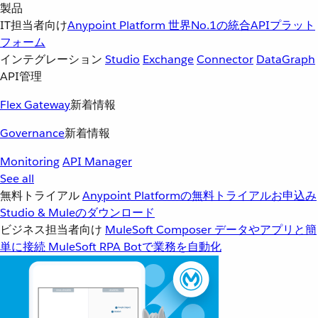
製品
IT担当者向け
Anypoint Platform
世界No.1の統合APIプラット
フォーム
インテグレーション
Studio
Exchange
Connector
DataGraph
API管理
Flex Gateway
新着情報
Governance
新着情報
Monitoring
API Manager
See all
無料トライアル
Anypoint Platformの無料トライアルお申込み
Studio & Muleのダウンロード
ビジネス担当者向け
MuleSoft Composer
データやアプリと簡
単に接続
MuleSoft RPA
Botで業務を自動化