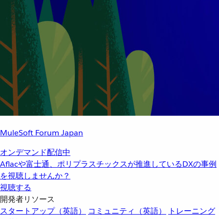
MuleSoft Forum Japan
オンデマンド配信中
Aflacや富士通、ポリプラスチックスが推進しているDXの事例
を視聴しませんか？
視聴する
開発者リソース
スタートアップ（英語）
コミュニティ（英語）
トレーニング