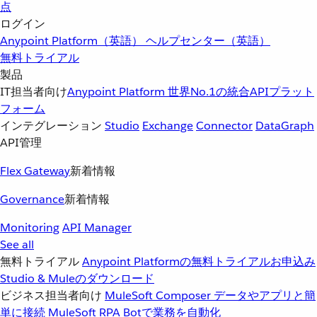
点
ログイン
Anypoint Platform（英語）
ヘルプセンター（英語）
無料トライアル
製品
IT担当者向け
Anypoint Platform
世界No.1の統合APIプラット
フォーム
インテグレーション
Studio
Exchange
Connector
DataGraph
API管理
Flex Gateway
新着情報
Governance
新着情報
Monitoring
API Manager
See all
無料トライアル
Anypoint Platformの無料トライアルお申込み
Studio & Muleのダウンロード
ビジネス担当者向け
MuleSoft Composer
データやアプリと簡
単に接続
MuleSoft RPA
Botで業務を自動化