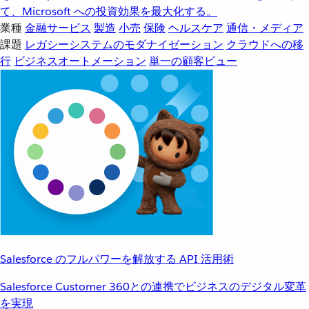
て、Microsoft への投資効果を最大化する。
業種
金融サービス
製造
小売
保険
ヘルスケア
通信・メディア
課題
レガシーシステムのモダナイゼーション
クラウドへの移
行
ビジネスオートメーション
単一の顧客ビュー
Salesforce のフルパワーを解放する API 活用術
Salesforce Customer 360との連携でビジネスのデジタル変革
を実現