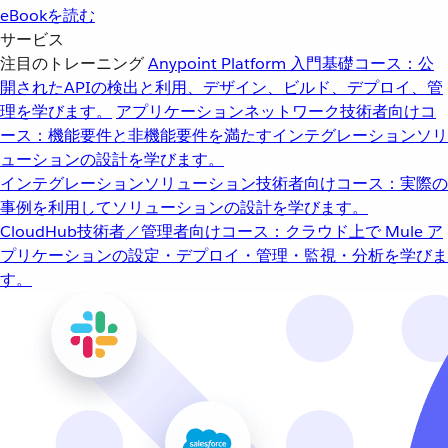
eBookを読む
サービス
注目のトレーニング
Anypoint Platform 入門
基礎コース：公
開されたAPIの検出と利用、デザイン、ビルド、デプロイ、管
理を学びます。
アプリケーションネットワーク
技術者向けコ
ース：機能要件と非機能要件を満たすインテグレーションソリ
ューションの設計を学びます。
インテグレーションソリューション
技術者向けコース：実際の
事例を利用してソリューションの設計を学びます。
CloudHub
技術者／管理者向けコース：クラウド上で Mule ア
プリケーションの設定・デプロイ・管理・監視・分析を学びま
す。