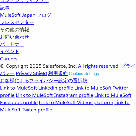
コンテンツライブラリ
記事
MuleSoft Japan ブログ
プレスセンター
その他の情報
お問い合わせ
パートナー
イベント
Careers
© Copyright 2025
Salesforce, Inc.
All rights reserved.
プライ
バシー
Privacy Shield
利用規約
Cookies Settings
お客様によるプライバシー設定の選択肢
Link to MuleSoft Linkedin profile
Link to MuleSoft Twitter
profile
Link to MuleSoft Instagram profile
Link to MuleSoft
Facebook profile
Link to MuleSoft Videos platform
Link to
MuleSoft Twitch profile