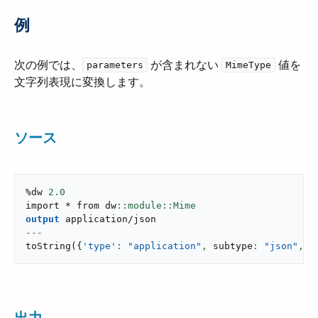
例
次の例では、​
​ が含まれない ​
​ 値を
parameters
MimeType
文字列表現に変換します。
ソース
%dw 
2.0
import * from dw
output
application/json
---
toString
(
{
'type'
: 
"application"
,
 subtype
: 
"json"
,
 p