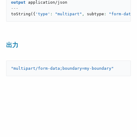
output
application/json
---
toString
(
{
'type'
: 
"multipart"
,
 subtype
: 
"form-data"
出力
"multipart/form-data;boundary=my-boundary"