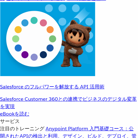
Salesforce のフルパワーを解放する API 活用術
Salesforce Customer 360との連携でビジネスのデジタル変革
を実現
eBookを読む
サービス
注目のトレーニング
Anypoint Platform 入門
基礎コース：公
開されたAPIの検出と利用、デザイン、ビルド、デプロイ、管