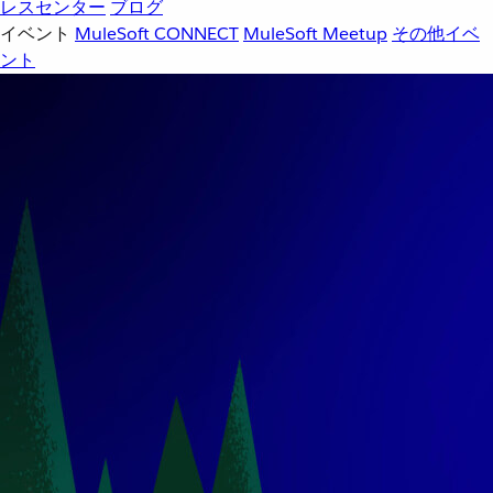
レスセンター
ブログ
イベント
MuleSoft CONNECT
MuleSoft Meetup
その他イベ
ント