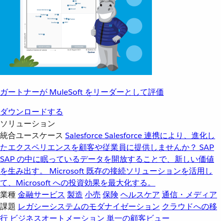
ガートナーが MuleSoft をリーダーとして評価
ダウンロードする
ソリューション
統合ユースケース
Salesforce
Salesforce 連携により、進化し
たエクスペリエンスを顧客や従業員に提供しませんか？
SAP
SAP の中に眠っているデータを開放することで、新しい価値
を生み出す。
Microsoft
既存の接続ソリューションを活用し
て、Microsoft への投資効果を最大化する。
業種
金融サービス
製造
小売
保険
ヘルスケア
通信・メディア
課題
レガシーシステムのモダナイゼーション
クラウドへの移
行
ビジネスオートメーション
単一の顧客ビュー