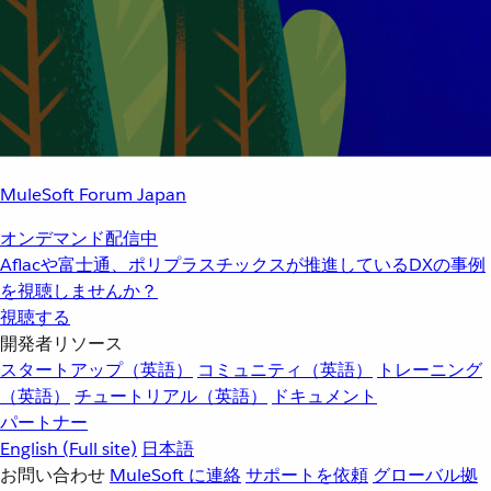
MuleSoft Forum Japan
オンデマンド配信中
Aflacや富士通、ポリプラスチックスが推進しているDXの事例
を視聴しませんか？
視聴する
開発者リソース
スタートアップ（英語）
コミュニティ（英語）
トレーニング
（英語）
チュートリアル（英語）
ドキュメント
パートナー
English
(Full site)
日本語
お問い合わせ
MuleSoft に連絡
サポートを依頼
グローバル拠