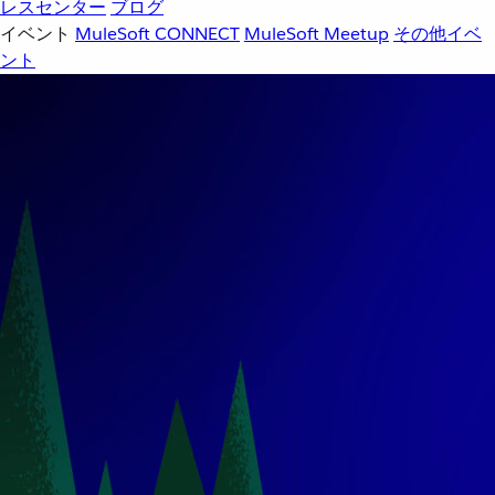
レスセンター
ブログ
イベント
MuleSoft CONNECT
MuleSoft Meetup
その他イベ
ント