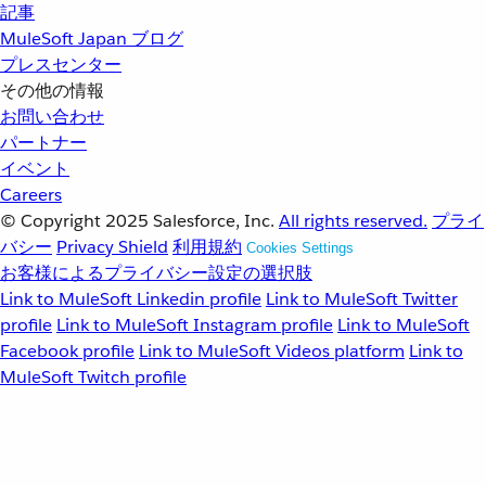
記事
MuleSoft Japan ブログ
プレスセンター
その他の情報
お問い合わせ
パートナー
イベント
Careers
© Copyright 2025
Salesforce, Inc.
All rights reserved.
プライ
バシー
Privacy Shield
利用規約
Cookies Settings
お客様によるプライバシー設定の選択肢
Link to MuleSoft Linkedin profile
Link to MuleSoft Twitter
profile
Link to MuleSoft Instagram profile
Link to MuleSoft
Facebook profile
Link to MuleSoft Videos platform
Link to
MuleSoft Twitch profile