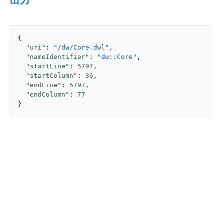
出力
{

"uri"
: 
"/dw/Core.dwl"
,

"nameIdentifier"
: 
"dw::Core"
,

"startLine"
: 
5797
,

"startColumn"
: 
36
,

"endLine"
: 
5797
,

"endColumn"
: 
77
}