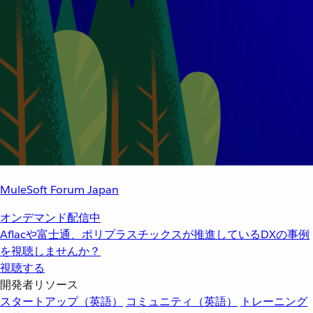
MuleSoft Forum Japan
オンデマンド配信中
Aflacや富士通、ポリプラスチックスが推進しているDXの事例
を視聴しませんか？
視聴する
開発者リソース
スタートアップ（英語）
コミュニティ（英語）
トレーニング