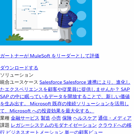
ガートナーが MuleSoft をリーダーとして評価
ダウンロードする
ソリューション
統合ユースケース
Salesforce
Salesforce 連携により、進化し
たエクスペリエンスを顧客や従業員に提供しませんか？
SAP
SAP の中に眠っているデータを開放することで、新しい価値
を生み出す。
Microsoft
既存の接続ソリューションを活用し
て、Microsoft への投資効果を最大化する。
業種
金融サービス
製造
小売
保険
ヘルスケア
通信・メディア
課題
レガシーシステムのモダナイゼーション
クラウドへの移
行
ビジネスオートメーション
単一の顧客ビュー