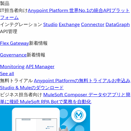
製品
IT担当者向け
Anypoint Platform
世界No.1の統合APIプラット
フォーム
インテグレーション
Studio
Exchange
Connector
DataGraph
API管理
Flex Gateway
新着情報
Governance
新着情報
Monitoring
API Manager
See all
無料トライアル
Anypoint Platformの無料トライアルお申込み
Studio & Muleのダウンロード
ビジネス担当者向け
MuleSoft Composer
データやアプリと簡
単に接続
MuleSoft RPA
Botで業務を自動化