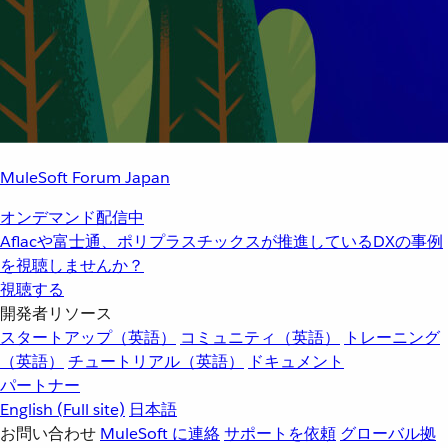
MuleSoft Forum Japan
オンデマンド配信中
Aflacや富士通、ポリプラスチックスが推進しているDXの事例
を視聴しませんか？
視聴する
開発者リソース
スタートアップ（英語）
コミュニティ（英語）
トレーニング
（英語）
チュートリアル（英語）
ドキュメント
パートナー
English
(Full site)
日本語
お問い合わせ
MuleSoft に連絡
サポートを依頼
グローバル拠