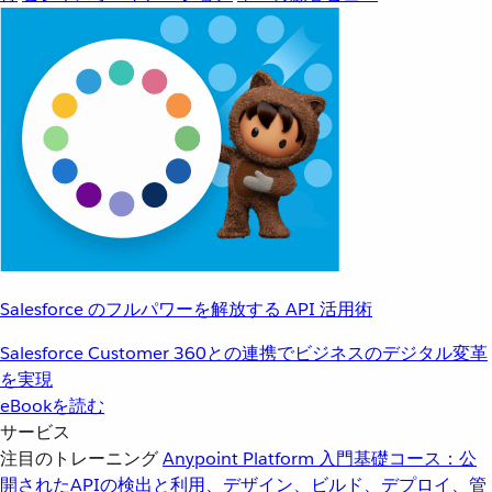
Salesforce のフルパワーを解放する API 活用術
Salesforce Customer 360との連携でビジネスのデジタル変革
を実現
eBookを読む
サービス
注目のトレーニング
Anypoint Platform 入門
基礎コース：公
開されたAPIの検出と利用、デザイン、ビルド、デプロイ、管