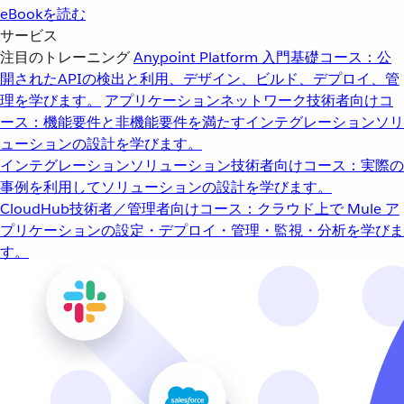
eBookを読む
サービス
注目のトレーニング
Anypoint Platform 入門
基礎コース：公
開されたAPIの検出と利用、デザイン、ビルド、デプロイ、管
理を学びます。
アプリケーションネットワーク
技術者向けコ
ース：機能要件と非機能要件を満たすインテグレーションソリ
ューションの設計を学びます。
インテグレーションソリューション
技術者向けコース：実際の
事例を利用してソリューションの設計を学びます。
CloudHub
技術者／管理者向けコース：クラウド上で Mule ア
プリケーションの設定・デプロイ・管理・監視・分析を学びま
す。