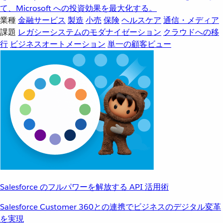
て、Microsoft への投資効果を最大化する。
業種
金融サービス
製造
小売
保険
ヘルスケア
通信・メディア
課題
レガシーシステムのモダナイゼーション
クラウドへの移
行
ビジネスオートメーション
単一の顧客ビュー
Salesforce のフルパワーを解放する API 活用術
Salesforce Customer 360との連携でビジネスのデジタル変革
を実現