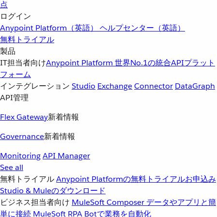
点
ログイン
Anypoint Platform（英語）
ヘルプセンター（英語）
無料トライアル
製品
IT担当者向け
Anypoint Platform
世界No.1の統合APIプラット
フォーム
インテグレーション
Studio
Exchange
Connector
DataGraph
API管理
Flex Gateway
新着情報
Governance
新着情報
Monitoring
API Manager
See all
無料トライアル
Anypoint Platformの無料トライアルお申込み
Studio & Muleのダウンロード
ビジネス担当者向け
MuleSoft Composer
データやアプリと簡
単に接続
MuleSoft RPA
Botで業務を自動化