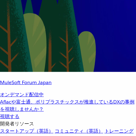
MuleSoft Forum Japan
オンデマンド配信中
Aflacや富士通、ポリプラスチックスが推進しているDXの事例
を視聴しませんか？
視聴する
開発者リソース
スタートアップ（英語）
コミュニティ（英語）
トレーニング