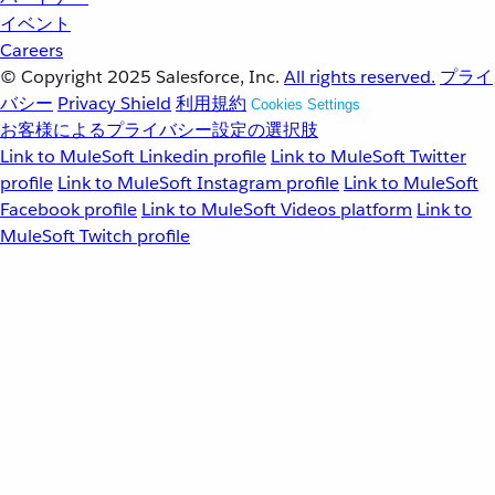
イベント
Careers
© Copyright 2025
Salesforce, Inc.
All rights reserved.
プライ
バシー
Privacy Shield
利用規約
Cookies Settings
お客様によるプライバシー設定の選択肢
Link to MuleSoft Linkedin profile
Link to MuleSoft Twitter
profile
Link to MuleSoft Instagram profile
Link to MuleSoft
Facebook profile
Link to MuleSoft Videos platform
Link to
MuleSoft Twitch profile