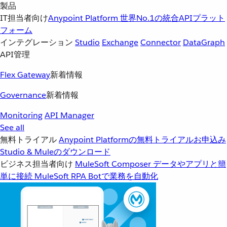
製品
IT担当者向け
Anypoint Platform
世界No.1の統合APIプラット
フォーム
インテグレーション
Studio
Exchange
Connector
DataGraph
API管理
Flex Gateway
新着情報
Governance
新着情報
Monitoring
API Manager
See all
無料トライアル
Anypoint Platformの無料トライアルお申込み
Studio & Muleのダウンロード
ビジネス担当者向け
MuleSoft Composer
データやアプリと簡
単に接続
MuleSoft RPA
Botで業務を自動化