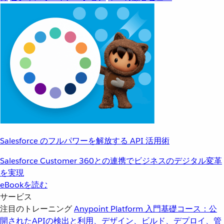
Salesforce のフルパワーを解放する API 活用術
Salesforce Customer 360との連携でビジネスのデジタル変革
を実現
eBookを読む
サービス
注目のトレーニング
Anypoint Platform 入門
基礎コース：公
開されたAPIの検出と利用、デザイン、ビルド、デプロイ、管