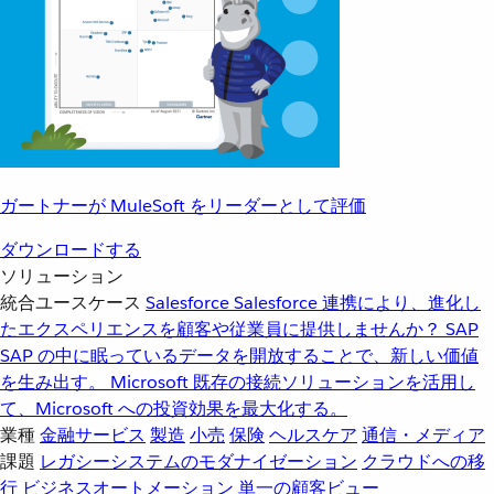
ガートナーが MuleSoft をリーダーとして評価
ダウンロードする
ソリューション
統合ユースケース
Salesforce
Salesforce 連携により、進化し
たエクスペリエンスを顧客や従業員に提供しませんか？
SAP
SAP の中に眠っているデータを開放することで、新しい価値
を生み出す。
Microsoft
既存の接続ソリューションを活用し
て、Microsoft への投資効果を最大化する。
業種
金融サービス
製造
小売
保険
ヘルスケア
通信・メディア
課題
レガシーシステムのモダナイゼーション
クラウドへの移
行
ビジネスオートメーション
単一の顧客ビュー