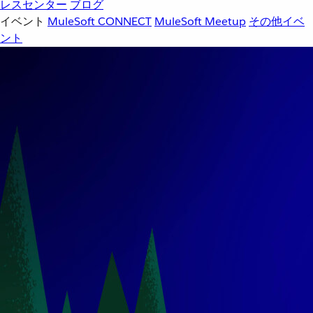
レスセンター
ブログ
イベント
MuleSoft CONNECT
MuleSoft Meetup
その他イベ
ント