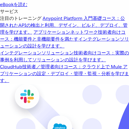
eBookを読む
サービス
注目のトレーニング
Anypoint Platform 入門
基礎コース：公
開されたAPIの検出と利用、デザイン、ビルド、デプロイ、管
理を学びます。
アプリケーションネットワーク
技術者向けコ
ース：機能要件と非機能要件を満たすインテグレーションソリ
ューションの設計を学びます。
インテグレーションソリューション
技術者向けコース：実際の
事例を利用してソリューションの設計を学びます。
CloudHub
技術者／管理者向けコース：クラウド上で Mule ア
プリケーションの設定・デプロイ・管理・監視・分析を学びま
す。