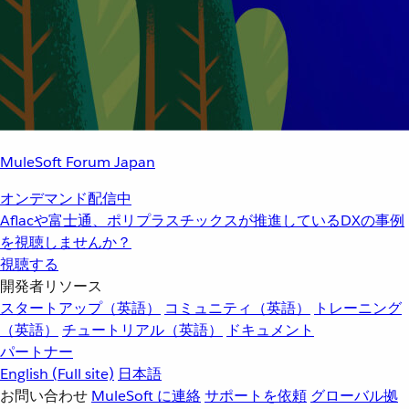
MuleSoft Forum Japan
オンデマンド配信中
Aflacや富士通、ポリプラスチックスが推進しているDXの事例
を視聴しませんか？
視聴する
開発者リソース
スタートアップ（英語）
コミュニティ（英語）
トレーニング
（英語）
チュートリアル（英語）
ドキュメント
パートナー
English
(Full site)
日本語
お問い合わせ
MuleSoft に連絡
サポートを依頼
グローバル拠