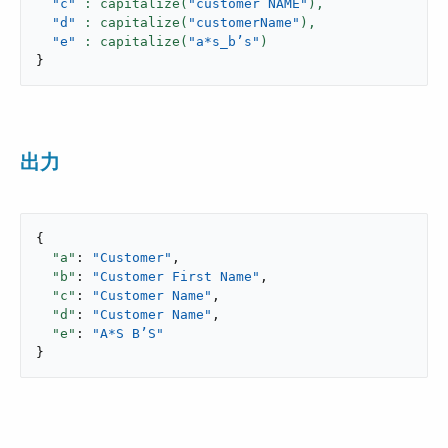
"c"
: capitalize(
"customer NAME"
),
"d"
: capitalize(
"customerName"
),
"e"
: capitalize(
"a*s_b’s"
}
出力
{

"a"
: 
"Customer"
,

"b"
: 
"Customer First Name"
,

"c"
: 
"Customer Name"
,

"d"
: 
"Customer Name"
,

"e"
: 
"A*S B’S"
}