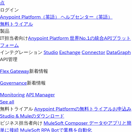
点
ログイン
Anypoint Platform（英語）
ヘルプセンター（英語）
無料トライアル
製品
IT担当者向け
Anypoint Platform
世界No.1の統合APIプラット
フォーム
インテグレーション
Studio
Exchange
Connector
DataGraph
API管理
Flex Gateway
新着情報
Governance
新着情報
Monitoring
API Manager
See all
無料トライアル
Anypoint Platformの無料トライアルお申込み
Studio & Muleのダウンロード
ビジネス担当者向け
MuleSoft Composer
データやアプリと簡
単に接続
MuleSoft RPA
Botで業務を自動化