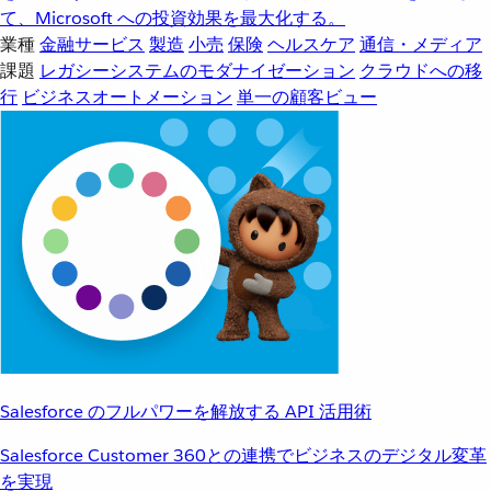
て、Microsoft への投資効果を最大化する。
業種
金融サービス
製造
小売
保険
ヘルスケア
通信・メディア
課題
レガシーシステムのモダナイゼーション
クラウドへの移
行
ビジネスオートメーション
単一の顧客ビュー
Salesforce のフルパワーを解放する API 活用術
Salesforce Customer 360との連携でビジネスのデジタル変革
を実現