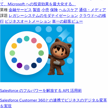
て、Microsoft への投資効果を最大化する。
業種
金融サービス
製造
小売
保険
ヘルスケア
通信・メディア
課題
レガシーシステムのモダナイゼーション
クラウドへの移
行
ビジネスオートメーション
単一の顧客ビュー
Salesforce のフルパワーを解放する API 活用術
Salesforce Customer 360との連携でビジネスのデジタル変革
を実現