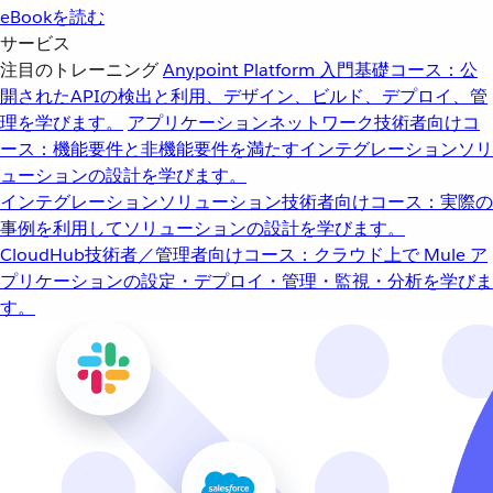
eBookを読む
サービス
注目のトレーニング
Anypoint Platform 入門
基礎コース：公
開されたAPIの検出と利用、デザイン、ビルド、デプロイ、管
理を学びます。
アプリケーションネットワーク
技術者向けコ
ース：機能要件と非機能要件を満たすインテグレーションソリ
ューションの設計を学びます。
インテグレーションソリューション
技術者向けコース：実際の
事例を利用してソリューションの設計を学びます。
CloudHub
技術者／管理者向けコース：クラウド上で Mule ア
プリケーションの設定・デプロイ・管理・監視・分析を学びま
す。