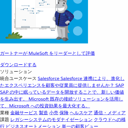
ガートナーが MuleSoft をリーダーとして評価
ダウンロードする
ソリューション
統合ユースケース
Salesforce
Salesforce 連携により、進化し
たエクスペリエンスを顧客や従業員に提供しませんか？
SAP
SAP の中に眠っているデータを開放することで、新しい価値
を生み出す。
Microsoft
既存の接続ソリューションを活用し
て、Microsoft への投資効果を最大化する。
業種
金融サービス
製造
小売
保険
ヘルスケア
通信・メディア
課題
レガシーシステムのモダナイゼーション
クラウドへの移
行
ビジネスオートメーション
単一の顧客ビュー