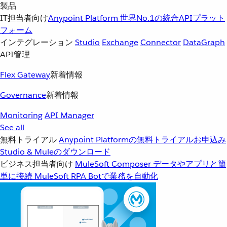
製品
IT担当者向け
Anypoint Platform
世界No.1の統合APIプラット
フォーム
インテグレーション
Studio
Exchange
Connector
DataGraph
API管理
Flex Gateway
新着情報
Governance
新着情報
Monitoring
API Manager
See all
無料トライアル
Anypoint Platformの無料トライアルお申込み
Studio & Muleのダウンロード
ビジネス担当者向け
MuleSoft Composer
データやアプリと簡
単に接続
MuleSoft RPA
Botで業務を自動化