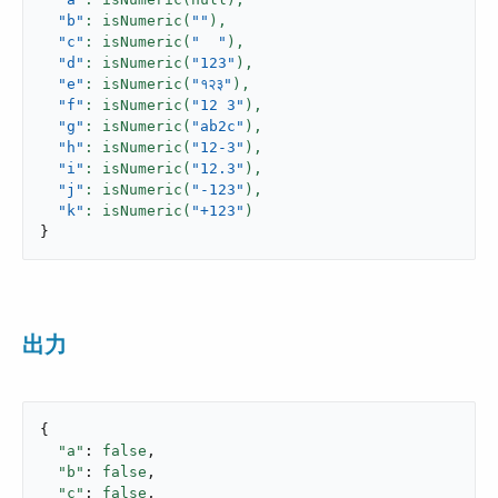
"b"
: isNumeric(
""
),
"c"
: isNumeric(
"  "
),
"d"
: isNumeric(
"123"
),
"e"
: isNumeric(
"१२३"
),
"f"
: isNumeric(
"12 3"
),
"g"
: isNumeric(
"ab2c"
),
"h"
: isNumeric(
"12-3"
),
"i"
: isNumeric(
"12.3"
),
"j"
: isNumeric(
"-123"
),
"k"
: isNumeric(
"+123"
}
出力
{

"a"
: 
false
,

"b"
: 
false
,

"c"
: 
false
,
