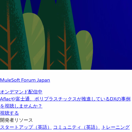
MuleSoft Forum Japan
オンデマンド配信中
Aflacや富士通、ポリプラスチックスが推進しているDXの事例
を視聴しませんか？
視聴する
開発者リソース
スタートアップ（英語）
コミュニティ（英語）
トレーニング