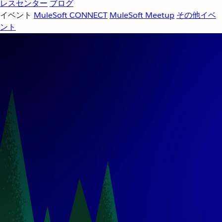
レスセンター
ブログ
イベント
MuleSoft CONNECT
MuleSoft Meetup
その他イベ
ント