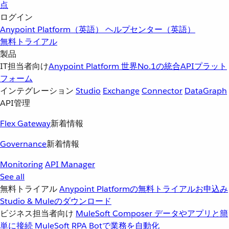
点
ログイン
Anypoint Platform（英語）
ヘルプセンター（英語）
無料トライアル
製品
IT担当者向け
Anypoint Platform
世界No.1の統合APIプラット
フォーム
インテグレーション
Studio
Exchange
Connector
DataGraph
API管理
Flex Gateway
新着情報
Governance
新着情報
Monitoring
API Manager
See all
無料トライアル
Anypoint Platformの無料トライアルお申込み
Studio & Muleのダウンロード
ビジネス担当者向け
MuleSoft Composer
データやアプリと簡
単に接続
MuleSoft RPA
Botで業務を自動化