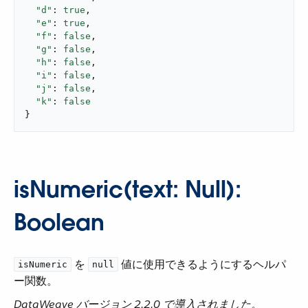
"d"
: 
true
,

"e"
: 
true
,

"f"
: 
false
,

"g"
: 
false
,

"h"
: 
false
,

"i"
: 
false
,

"j"
: 
false
,

"k"
: 
false
}
isNumeric(text: Null):
Boolean
​ を ​
​ 値に使用できるようにするヘルパ
isNumeric
null
ー関数。
DataWeave バージョン 2.2.0 で導入されました。