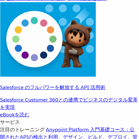
Salesforce のフルパワーを解放する API 活用術
Salesforce Customer 360との連携でビジネスのデジタル変革
を実現
eBookを読む
サービス
注目のトレーニング
Anypoint Platform 入門
基礎コース：公
開されたAPIの検出と利用、デザイン、ビルド、デプロイ、管