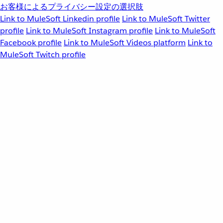
お客様によるプライバシー設定の選択肢
Link to MuleSoft Linkedin profile
Link to MuleSoft Twitter
profile
Link to MuleSoft Instagram profile
Link to MuleSoft
Facebook profile
Link to MuleSoft Videos platform
Link to
MuleSoft Twitch profile