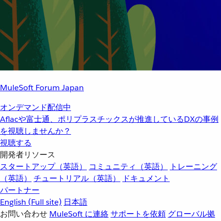
MuleSoft Forum Japan
オンデマンド配信中
Aflacや富士通、ポリプラスチックスが推進しているDXの事例
を視聴しませんか？
視聴する
開発者リソース
スタートアップ（英語）
コミュニティ（英語）
トレーニング
（英語）
チュートリアル（英語）
ドキュメント
パートナー
English
(Full site)
日本語
お問い合わせ
MuleSoft に連絡
サポートを依頼
グローバル拠