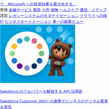
て、Microsoft への投資効果を最大化する。
業種
金融サービス
製造
小売
保険
ヘルスケア
通信・メディア
課題
レガシーシステムのモダナイゼーション
クラウドへの移
行
ビジネスオートメーション
単一の顧客ビュー
Salesforce のフルパワーを解放する API 活用術
Salesforce Customer 360との連携でビジネスのデジタル変革
を実現