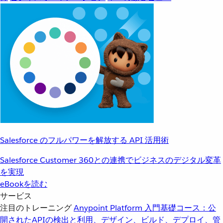
Salesforce のフルパワーを解放する API 活用術
Salesforce Customer 360との連携でビジネスのデジタル変革
を実現
eBookを読む
サービス
注目のトレーニング
Anypoint Platform 入門
基礎コース：公
開されたAPIの検出と利用、デザイン、ビルド、デプロイ、管