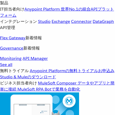
製品
IT担当者向け
Anypoint Platform
世界No.1の統合APIプラット
フォーム
インテグレーション
Studio
Exchange
Connector
DataGraph
API管理
Flex Gateway
新着情報
Governance
新着情報
Monitoring
API Manager
See all
無料トライアル
Anypoint Platformの無料トライアルお申込み
Studio & Muleのダウンロード
ビジネス担当者向け
MuleSoft Composer
データやアプリと簡
単に接続
MuleSoft RPA
Botで業務を自動化