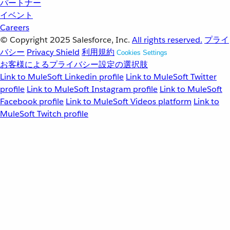
パートナー
イベント
Careers
© Copyright 2025
Salesforce, Inc.
All rights reserved.
プライ
バシー
Privacy Shield
利用規約
Cookies Settings
お客様によるプライバシー設定の選択肢
Link to MuleSoft Linkedin profile
Link to MuleSoft Twitter
profile
Link to MuleSoft Instagram profile
Link to MuleSoft
Facebook profile
Link to MuleSoft Videos platform
Link to
MuleSoft Twitch profile