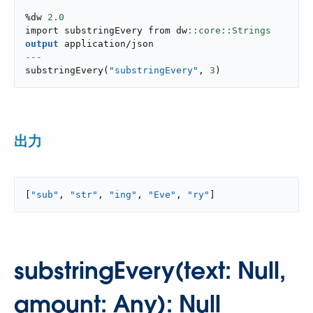
%dw 
2.0
import substringEvery from dw
output
application/json
---
substringEvery
(
"substringEvery"
,
3
)
出力
[
"sub"
, 
"str"
, 
"ing"
, 
"Eve"
, 
"ry"
]
substringEvery(text: Null,
amount: Any): Null