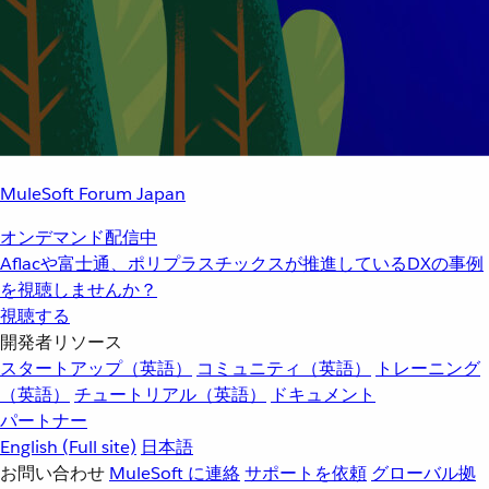
MuleSoft Forum Japan
オンデマンド配信中
Aflacや富士通、ポリプラスチックスが推進しているDXの事例
を視聴しませんか？
視聴する
開発者リソース
スタートアップ（英語）
コミュニティ（英語）
トレーニング
（英語）
チュートリアル（英語）
ドキュメント
パートナー
English
(Full site)
日本語
お問い合わせ
MuleSoft に連絡
サポートを依頼
グローバル拠