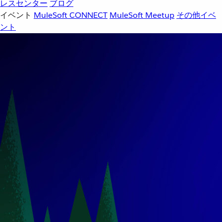
レスセンター
ブログ
イベント
MuleSoft CONNECT
MuleSoft Meetup
その他イベ
ント