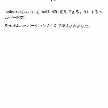
​ を ​
​ 値に使用できるようにするヘ
substringEvery
null
ルパー関数。
DataWeave バージョン 2.4.0 で導入されました。