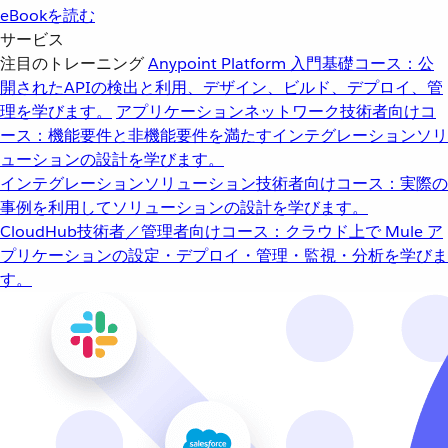
eBookを読む
サービス
注目のトレーニング
Anypoint Platform 入門
基礎コース：公
開されたAPIの検出と利用、デザイン、ビルド、デプロイ、管
理を学びます。
アプリケーションネットワーク
技術者向けコ
ース：機能要件と非機能要件を満たすインテグレーションソリ
ューションの設計を学びます。
インテグレーションソリューション
技術者向けコース：実際の
事例を利用してソリューションの設計を学びます。
CloudHub
技術者／管理者向けコース：クラウド上で Mule ア
プリケーションの設定・デプロイ・管理・監視・分析を学びま
す。