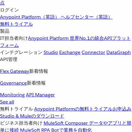
点
ログイン
Anypoint Platform（英語）
ヘルプセンター（英語）
無料トライアル
製品
IT担当者向け
Anypoint Platform
世界No.1の統合APIプラット
フォーム
インテグレーション
Studio
Exchange
Connector
DataGraph
API管理
Flex Gateway
新着情報
Governance
新着情報
Monitoring
API Manager
See all
無料トライアル
Anypoint Platformの無料トライアルお申込み
Studio & Muleのダウンロード
ビジネス担当者向け
MuleSoft Composer
データやアプリと簡
単に接続
MuleSoft RPA
Botで業務を自動化