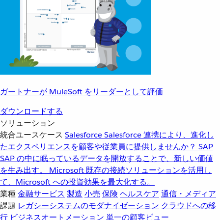
ガートナーが MuleSoft をリーダーとして評価
ダウンロードする
ソリューション
統合ユースケース
Salesforce
Salesforce 連携により、進化し
たエクスペリエンスを顧客や従業員に提供しませんか？
SAP
SAP の中に眠っているデータを開放することで、新しい価値
を生み出す。
Microsoft
既存の接続ソリューションを活用し
て、Microsoft への投資効果を最大化する。
業種
金融サービス
製造
小売
保険
ヘルスケア
通信・メディア
課題
レガシーシステムのモダナイゼーション
クラウドへの移
行
ビジネスオートメーション
単一の顧客ビュー