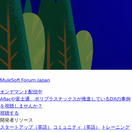
MuleSoft Forum Japan
オンデマンド配信中
Aflacや富士通、ポリプラスチックスが推進しているDXの事例
を視聴しませんか？
視聴する
開発者リソース
スタートアップ（英語）
コミュニティ（英語）
トレーニング