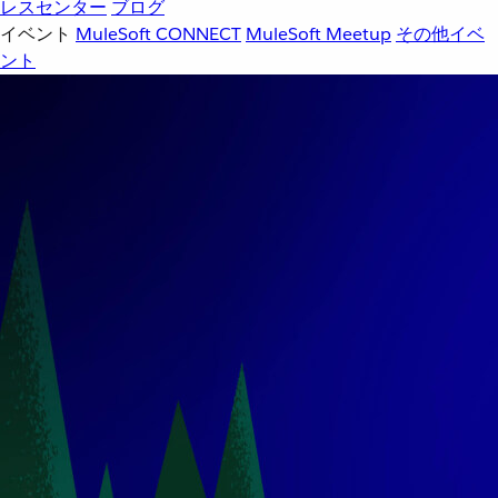
レスセンター
ブログ
イベント
MuleSoft CONNECT
MuleSoft Meetup
その他イベ
ント