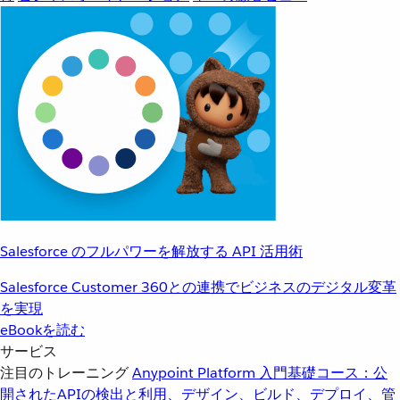
Salesforce のフルパワーを解放する API 活用術
Salesforce Customer 360との連携でビジネスのデジタル変革
を実現
eBookを読む
サービス
注目のトレーニング
Anypoint Platform 入門
基礎コース：公
開されたAPIの検出と利用、デザイン、ビルド、デプロイ、管