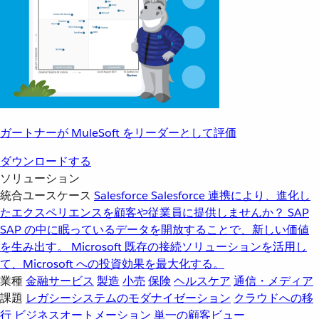
ガートナーが MuleSoft をリーダーとして評価
ダウンロードする
ソリューション
統合ユースケース
Salesforce
Salesforce 連携により、進化し
たエクスペリエンスを顧客や従業員に提供しませんか？
SAP
SAP の中に眠っているデータを開放することで、新しい価値
を生み出す。
Microsoft
既存の接続ソリューションを活用し
て、Microsoft への投資効果を最大化する。
業種
金融サービス
製造
小売
保険
ヘルスケア
通信・メディア
課題
レガシーシステムのモダナイゼーション
クラウドへの移
行
ビジネスオートメーション
単一の顧客ビュー