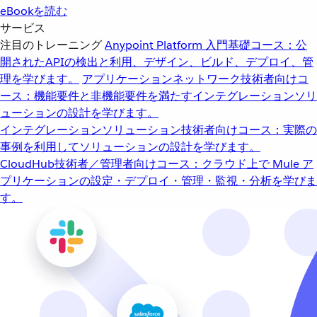
eBookを読む
サービス
注目のトレーニング
Anypoint Platform 入門
基礎コース：公
開されたAPIの検出と利用、デザイン、ビルド、デプロイ、管
理を学びます。
アプリケーションネットワーク
技術者向けコ
ース：機能要件と非機能要件を満たすインテグレーションソリ
ューションの設計を学びます。
インテグレーションソリューション
技術者向けコース：実際の
事例を利用してソリューションの設計を学びます。
CloudHub
技術者／管理者向けコース：クラウド上で Mule ア
プリケーションの設定・デプロイ・管理・監視・分析を学びま
す。