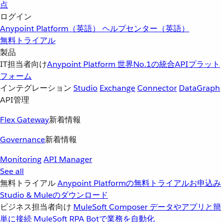
点
ログイン
Anypoint Platform（英語）
ヘルプセンター（英語）
無料トライアル
製品
IT担当者向け
Anypoint Platform
世界No.1の統合APIプラット
フォーム
インテグレーション
Studio
Exchange
Connector
DataGraph
API管理
Flex Gateway
新着情報
Governance
新着情報
Monitoring
API Manager
See all
無料トライアル
Anypoint Platformの無料トライアルお申込み
Studio & Muleのダウンロード
ビジネス担当者向け
MuleSoft Composer
データやアプリと簡
単に接続
MuleSoft RPA
Botで業務を自動化