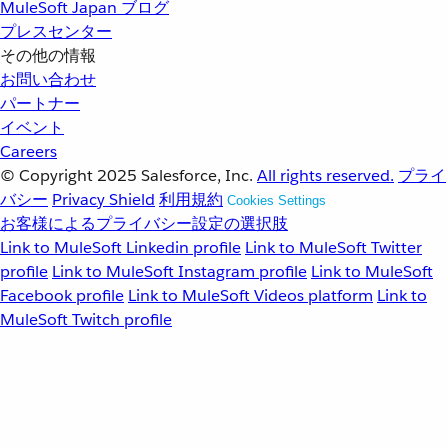
MuleSoft Japan ブログ
プレスセンター
その他の情報
お問い合わせ
パートナー
イベント
Careers
© Copyright 2025
Salesforce, Inc.
All rights reserved.
プライ
バシー
Privacy Shield
利用規約
Cookies Settings
お客様によるプライバシー設定の選択肢
Link to MuleSoft Linkedin profile
Link to MuleSoft Twitter
profile
Link to MuleSoft Instagram profile
Link to MuleSoft
Facebook profile
Link to MuleSoft Videos platform
Link to
MuleSoft Twitch profile