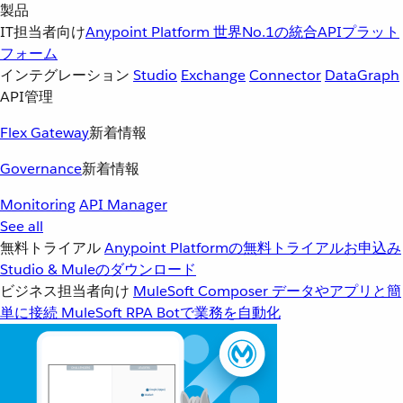
製品
IT担当者向け
Anypoint Platform
世界No.1の統合APIプラット
フォーム
インテグレーション
Studio
Exchange
Connector
DataGraph
API管理
Flex Gateway
新着情報
Governance
新着情報
Monitoring
API Manager
See all
無料トライアル
Anypoint Platformの無料トライアルお申込み
Studio & Muleのダウンロード
ビジネス担当者向け
MuleSoft Composer
データやアプリと簡
単に接続
MuleSoft RPA
Botで業務を自動化