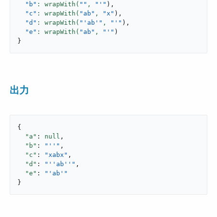
"b"
: wrapWith(
""
,
"'"
)
,
"c"
: wrapWith(
"ab"
,
"x"
)
,
"d"
: wrapWith(
"'ab'"
,
"'"
)
,
"e"
: wrapWith(
"ab"
,
"'"
)
}
出力
{

"a"
: 
null
,

"b"
: 
"''"
,

"c"
: 
"xabx"
,

"d"
: 
"''ab''"
,

"e"
: 
"'ab'"
}