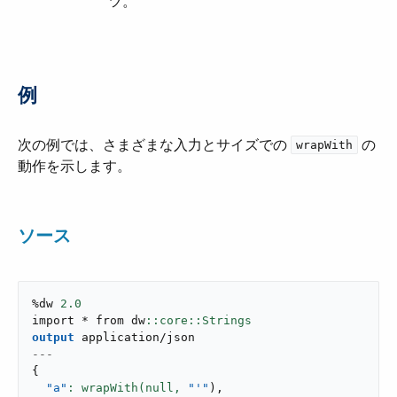
ツ。
例
次の例では、さまざまな入力とサイズでの ​
​ の
wrapWith
動作を示します。
ソース
%dw 
2.0
import * from dw
output
application/json
---
{
"a"
: wrapWith(null,
"'"
)
,