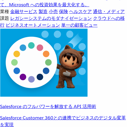
て、Microsoft への投資効果を最大化する。
業種
金融サービス
製造
小売
保険
ヘルスケア
通信・メディア
課題
レガシーシステムのモダナイゼーション
クラウドへの移
行
ビジネスオートメーション
単一の顧客ビュー
Salesforce のフルパワーを解放する API 活用術
Salesforce Customer 360との連携でビジネスのデジタル変革
を実現