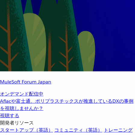
MuleSoft Forum Japan
オンデマンド配信中
Aflacや富士通、ポリプラスチックスが推進しているDXの事例
を視聴しませんか？
視聴する
開発者リソース
スタートアップ（英語）
コミュニティ（英語）
トレーニング