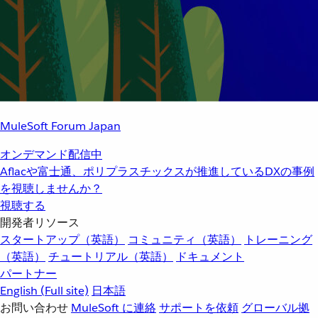
MuleSoft Forum Japan
オンデマンド配信中
Aflacや富士通、ポリプラスチックスが推進しているDXの事例
を視聴しませんか？
視聴する
開発者リソース
スタートアップ（英語）
コミュニティ（英語）
トレーニング
（英語）
チュートリアル（英語）
ドキュメント
パートナー
English
(Full site)
日本語
お問い合わせ
MuleSoft に連絡
サポートを依頼
グローバル拠