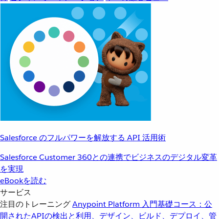
Salesforce のフルパワーを解放する API 活用術
Salesforce Customer 360との連携でビジネスのデジタル変革
を実現
eBookを読む
サービス
注目のトレーニング
Anypoint Platform 入門
基礎コース：公
開されたAPIの検出と利用、デザイン、ビルド、デプロイ、管