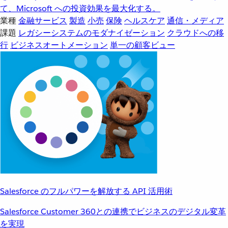
て、Microsoft への投資効果を最大化する。
業種
金融サービス
製造
小売
保険
ヘルスケア
通信・メディア
課題
レガシーシステムのモダナイゼーション
クラウドへの移
行
ビジネスオートメーション
単一の顧客ビュー
Salesforce のフルパワーを解放する API 活用術
Salesforce Customer 360との連携でビジネスのデジタル変革
を実現