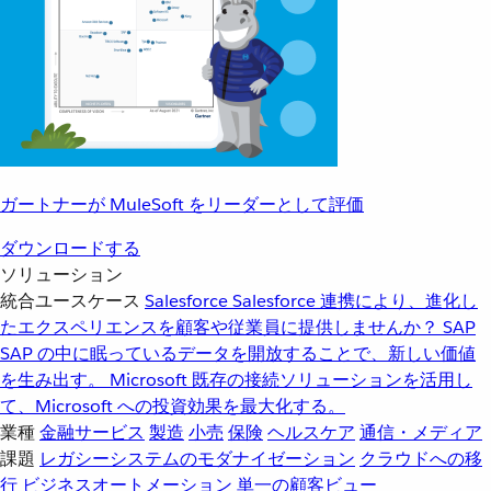
ガートナーが MuleSoft をリーダーとして評価
ダウンロードする
ソリューション
統合ユースケース
Salesforce
Salesforce 連携により、進化し
たエクスペリエンスを顧客や従業員に提供しませんか？
SAP
SAP の中に眠っているデータを開放することで、新しい価値
を生み出す。
Microsoft
既存の接続ソリューションを活用し
て、Microsoft への投資効果を最大化する。
業種
金融サービス
製造
小売
保険
ヘルスケア
通信・メディア
課題
レガシーシステムのモダナイゼーション
クラウドへの移
行
ビジネスオートメーション
単一の顧客ビュー