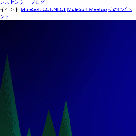
レスセンター
ブログ
イベント
MuleSoft CONNECT
MuleSoft Meetup
その他イベ
ント