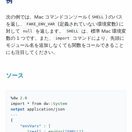
例
次の例では、Mac コマンドコンソール (​
​) のパス
SHELL
を返し、​
​ (定義されていない環境変数) に
FAKE_ENV_VAR
対して ​
​ を返します。
​ は、標準 Mac 環境変
null
SHELL
数の 1 つです。また、​
​ コマンドにより、先頭に
import
モジュール名を追加しなくても関数をコールできること
にも注目してください。
ソース
%dw 
2.0
import * from dw
output
application/json
---
{
"envVars"
"real"
: envVar(
"SHELL"
),