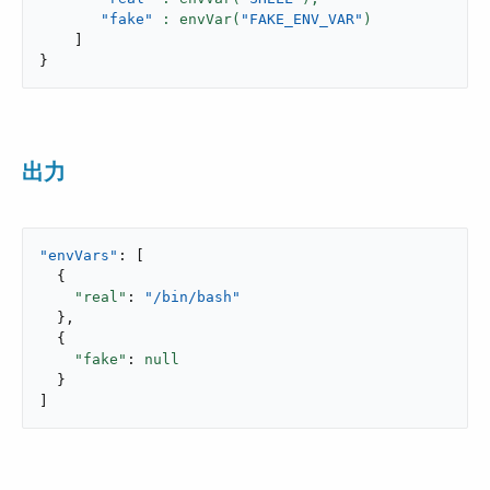
"fake"
: envVar(
"FAKE_ENV_VAR"
]
}
出力
"envVars"
: [

  {

"real"
: 
"/bin/bash"
  },

  {

"fake"
: 
null
  }

]