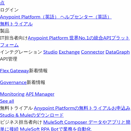
点
ログイン
Anypoint Platform（英語）
ヘルプセンター（英語）
無料トライアル
製品
IT担当者向け
Anypoint Platform
世界No.1の統合APIプラット
フォーム
インテグレーション
Studio
Exchange
Connector
DataGraph
API管理
Flex Gateway
新着情報
Governance
新着情報
Monitoring
API Manager
See all
無料トライアル
Anypoint Platformの無料トライアルお申込み
Studio & Muleのダウンロード
ビジネス担当者向け
MuleSoft Composer
データやアプリと簡
単に接続
MuleSoft RPA
Botで業務を自動化