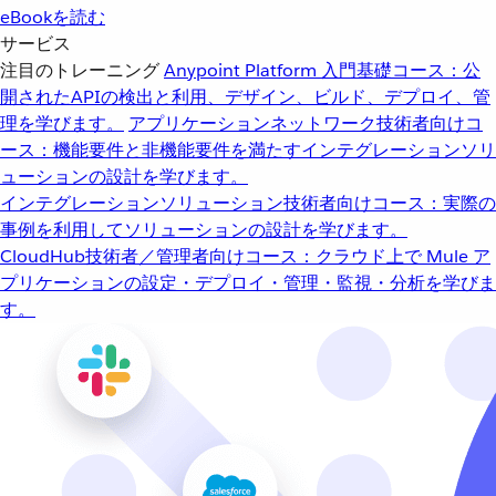
eBookを読む
サービス
注目のトレーニング
Anypoint Platform 入門
基礎コース：公
開されたAPIの検出と利用、デザイン、ビルド、デプロイ、管
理を学びます。
アプリケーションネットワーク
技術者向けコ
ース：機能要件と非機能要件を満たすインテグレーションソリ
ューションの設計を学びます。
インテグレーションソリューション
技術者向けコース：実際の
事例を利用してソリューションの設計を学びます。
CloudHub
技術者／管理者向けコース：クラウド上で Mule ア
プリケーションの設定・デプロイ・管理・監視・分析を学びま
す。