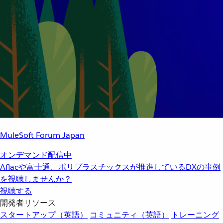
MuleSoft Forum Japan
オンデマンド配信中
Aflacや富士通、ポリプラスチックスが推進しているDXの事例
を視聴しませんか？
視聴する
開発者リソース
スタートアップ（英語）
コミュニティ（英語）
トレーニング