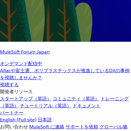
MuleSoft Forum Japan
オンデマンド配信中
Aflacや富士通、ポリプラスチックスが推進しているDXの事例
を視聴しませんか？
視聴する
開発者リソース
スタートアップ（英語）
コミュニティ（英語）
トレーニング
（英語）
チュートリアル（英語）
ドキュメント
パートナー
English
(Full site)
日本語
お問い合わせ
MuleSoft に連絡
サポートを依頼
グローバル拠