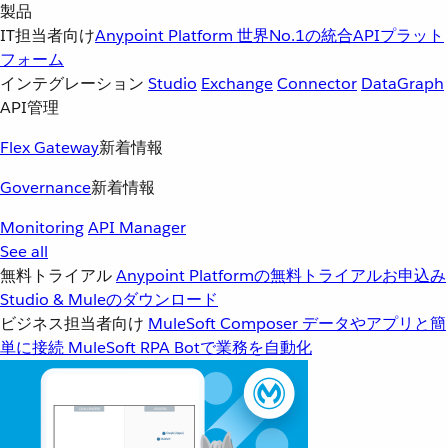
製品
IT担当者向け
Anypoint Platform
世界No.1の統合APIプラット
フォーム
インテグレーション
Studio
Exchange
Connector
DataGraph
API管理
Flex Gateway
新着情報
Governance
新着情報
Monitoring
API Manager
See all
無料トライアル
Anypoint Platformの無料トライアルお申込み
Studio & Muleのダウンロード
ビジネス担当者向け
MuleSoft Composer
データやアプリと簡
単に接続
MuleSoft RPA
Botで業務を自動化