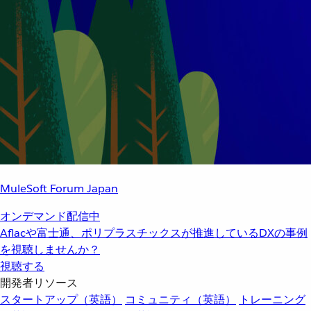
MuleSoft Forum Japan
オンデマンド配信中
Aflacや富士通、ポリプラスチックスが推進しているDXの事例
を視聴しませんか？
視聴する
開発者リソース
スタートアップ（英語）
コミュニティ（英語）
トレーニング