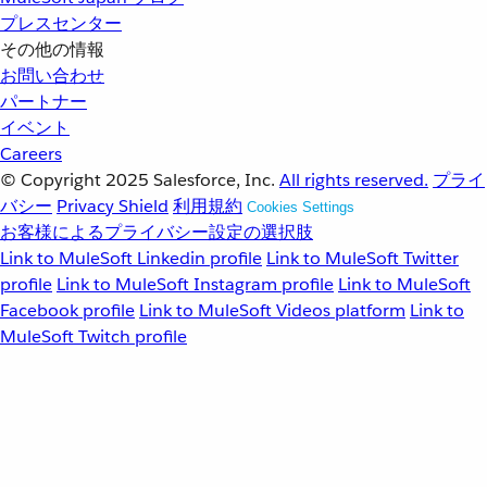
プレスセンター
その他の情報
お問い合わせ
パートナー
イベント
Careers
© Copyright 2025
Salesforce, Inc.
All rights reserved.
プライ
バシー
Privacy Shield
利用規約
Cookies Settings
お客様によるプライバシー設定の選択肢
Link to MuleSoft Linkedin profile
Link to MuleSoft Twitter
profile
Link to MuleSoft Instagram profile
Link to MuleSoft
Facebook profile
Link to MuleSoft Videos platform
Link to
MuleSoft Twitch profile