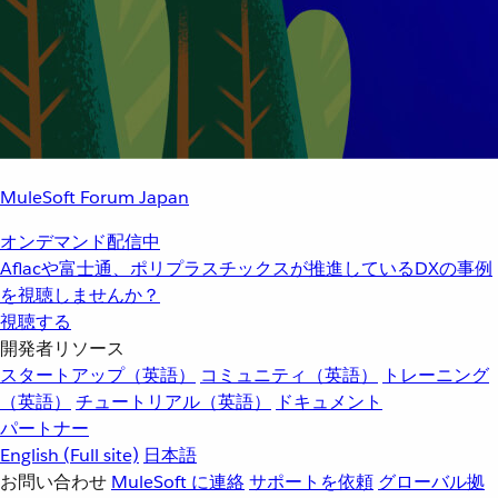
MuleSoft Forum Japan
オンデマンド配信中
Aflacや富士通、ポリプラスチックスが推進しているDXの事例
を視聴しませんか？
視聴する
開発者リソース
スタートアップ（英語）
コミュニティ（英語）
トレーニング
（英語）
チュートリアル（英語）
ドキュメント
パートナー
English
(Full site)
日本語
お問い合わせ
MuleSoft に連絡
サポートを依頼
グローバル拠