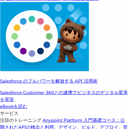
Salesforce のフルパワーを解放する API 活用術
Salesforce Customer 360との連携でビジネスのデジタル変革
を実現
eBookを読む
サービス
注目のトレーニング
Anypoint Platform 入門
基礎コース：公
開されたAPIの検出と利用、デザイン、ビルド、デプロイ、管