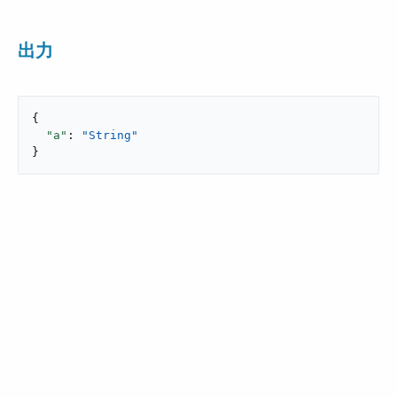
出力
{

"a"
: 
"String"
}