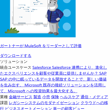
ガートナーが MuleSoft をリーダーとして評価
ダウンロードする
ソリューション
統合ユースケース
Salesforce
Salesforce 連携により、進化し
たエクスペリエンスを顧客や従業員に提供しませんか？
SAP
SAP の中に眠っているデータを開放することで、新しい価値
を生み出す。
Microsoft
既存の接続ソリューションを活用し
て、Microsoft への投資効果を最大化する。
業種
金融サービス
製造
小売
保険
ヘルスケア
通信・メディア
課題
レガシーシステムのモダナイゼーション
クラウドへの移
行
ビジネスオートメーション
単一の顧客ビュー