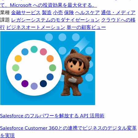
て、Microsoft への投資効果を最大化する。
業種
金融サービス
製造
小売
保険
ヘルスケア
通信・メディア
課題
レガシーシステムのモダナイゼーション
クラウドへの移
行
ビジネスオートメーション
単一の顧客ビュー
Salesforce のフルパワーを解放する API 活用術
Salesforce Customer 360との連携でビジネスのデジタル変革
を実現