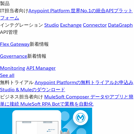
製品
IT担当者向け
Anypoint Platform
世界No.1の統合APIプラット
フォーム
インテグレーション
Studio
Exchange
Connector
DataGraph
API管理
Flex Gateway
新着情報
Governance
新着情報
Monitoring
API Manager
See all
無料トライアル
Anypoint Platformの無料トライアルお申込み
Studio & Muleのダウンロード
ビジネス担当者向け
MuleSoft Composer
データやアプリと簡
単に接続
MuleSoft RPA
Botで業務を自動化