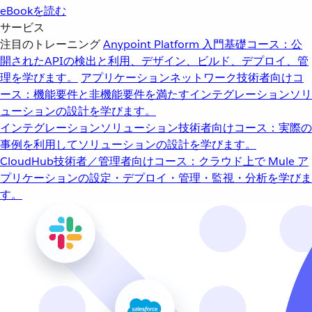
eBookを読む
サービス
注目のトレーニング
Anypoint Platform 入門
基礎コース：公
開されたAPIの検出と利用、デザイン、ビルド、デプロイ、管
理を学びます。
アプリケーションネットワーク
技術者向けコ
ース：機能要件と非機能要件を満たすインテグレーションソリ
ューションの設計を学びます。
インテグレーションソリューション
技術者向けコース：実際の
事例を利用してソリューションの設計を学びます。
CloudHub
技術者／管理者向けコース：クラウド上で Mule ア
プリケーションの設定・デプロイ・管理・監視・分析を学びま
す。