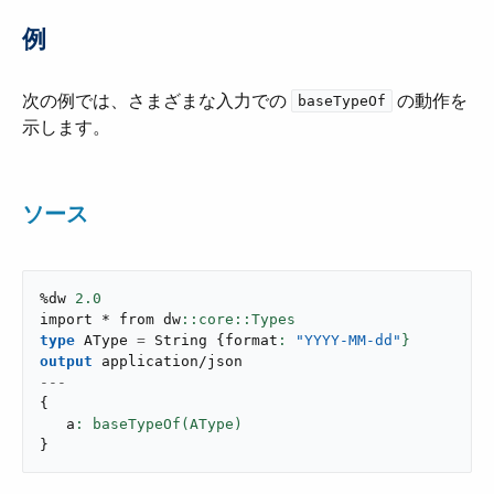
例
次の例では、さまざまな入力での ​
​ の動作を
baseTypeOf
示します。
ソース
%dw 
2.0
import * from dw
type
 AType 
=
 String 
{
format
: 
"YYYY-MM-dd"
}
output
application/json
---
{
   a
}