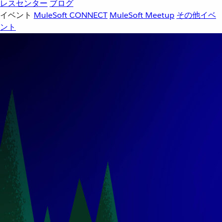
レスセンター
ブログ
イベント
MuleSoft CONNECT
MuleSoft Meetup
その他イベ
ント