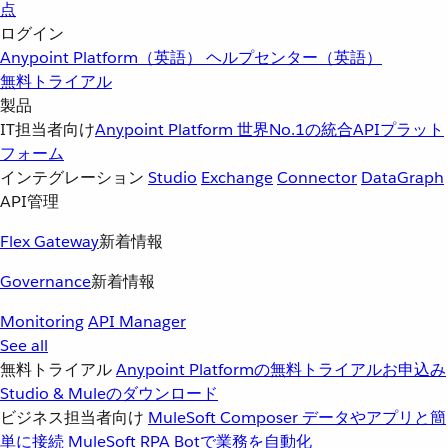
点
ログイン
Anypoint Platform（英語）
ヘルプセンター（英語）
無料トライアル
製品
IT担当者向け
Anypoint Platform
世界No.1の統合APIプラット
フォーム
インテグレーション
Studio
Exchange
Connector
DataGraph
API管理
Flex Gateway
新着情報
Governance
新着情報
Monitoring
API Manager
See all
無料トライアル
Anypoint Platformの無料トライアルお申込み
Studio & Muleのダウンロード
ビジネス担当者向け
MuleSoft Composer
データやアプリと簡
単に接続
MuleSoft RPA
Botで業務を自動化