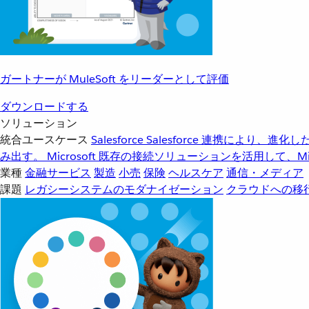
ガートナーが MuleSoft をリーダーとして評価
ダウンロードする
ソリューション
統合ユースケース
Salesforce
Salesforce 連携により、
み出す。
Microsoft
既存の接続ソリューションを活用して、Mic
業種
金融サービス
製造
小売
保険
ヘルスケア
通信・メディア
課題
レガシーシステムのモダナイゼーション
クラウドへの移