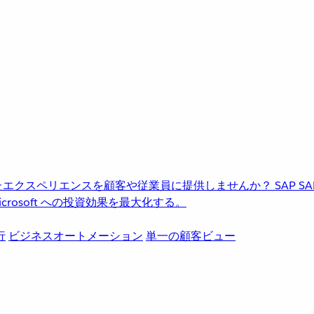
進化したエクスペリエンスを顧客や従業員に提供しませんか？
SAP
S
rosoft への投資効果を最大化する。
行
ビジネスオートメーション
単一の顧客ビュー