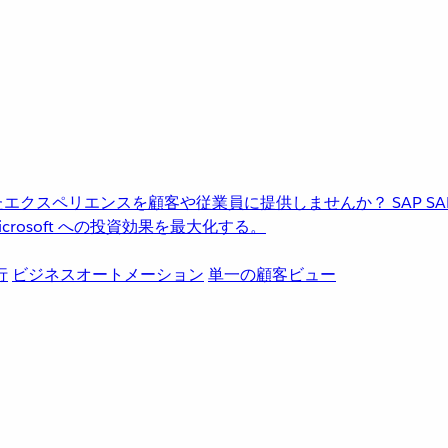
進化したエクスペリエンスを顧客や従業員に提供しませんか？
SAP
S
rosoft への投資効果を最大化する。
行
ビジネスオートメーション
単一の顧客ビュー