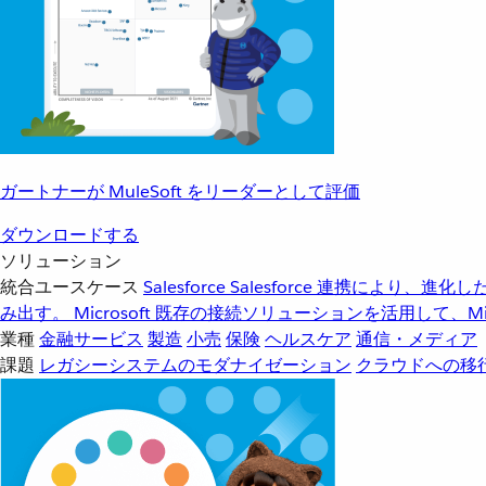
ガートナーが MuleSoft をリーダーとして評価
ダウンロードする
ソリューション
統合ユースケース
Salesforce
Salesforce 連携により、
み出す。
Microsoft
既存の接続ソリューションを活用して、Mic
業種
金融サービス
製造
小売
保険
ヘルスケア
通信・メディア
課題
レガシーシステムのモダナイゼーション
クラウドへの移