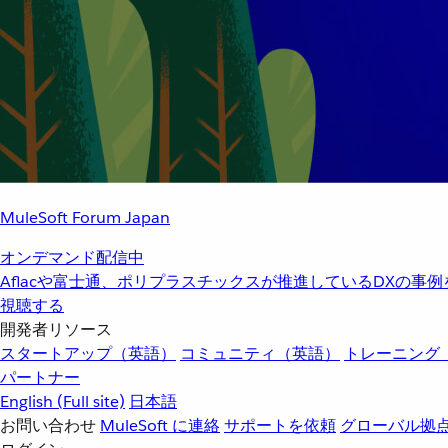
MuleSoft Forum Japan
オンデマンド配信中
Aflacや富士通、ポリプラスチックスが推進しているDXの事
視聴する
開発者リソース
スタートアップ（英語）
コミュニティ（英語）
トレーニング
パートナー
English
(Full site)
日本語
お問い合わせ
MuleSoft に連絡
サポートを依頼
グローバル拠