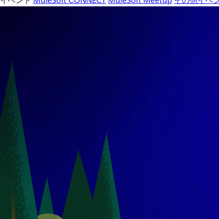
イベント
MuleSoft CONNECT
MuleSoft Meetup
その他イベ