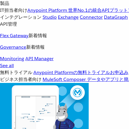
製品
IT担当者向け
Anypoint Platform
世界No.1の統合APIプラッ
インテグレーション
Studio
Exchange
Connector
DataGraph
API管理
Flex Gateway
新着情報
Governance
新着情報
Monitoring
API Manager
See all
無料トライアル
Anypoint Platformの無料トライアルお申込み
ビジネス担当者向け
MuleSoft Composer
データやアプリと簡