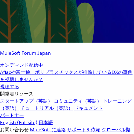
MuleSoft Forum Japan
オンデマンド配信中
Aflacや富士通、ポリプラスチックスが推進しているDXの事例
を視聴しませんか？
視聴する
開発者リソース
スタートアップ（英語）
コミュニティ（英語）
トレーニング
（英語）
チュートリアル（英語）
ドキュメント
パートナー
English
(Full site)
日本語
お問い合わせ
MuleSoft に連絡
サポートを依頼
グローバル拠