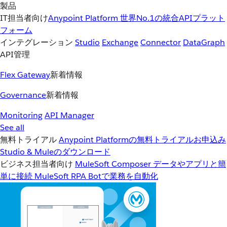
製品
IT担当者向け
Anypoint Platform
世界No.1の統合APIプラット
フォーム
インテグレーション
Studio
Exchange
Connector
DataGraph
API管理
Flex Gateway
新着情報
Governance
新着情報
Monitoring
API Manager
See all
無料トライアル
Anypoint Platformの無料トライアルお申込み
Studio & Muleのダウンロード
ビジネス担当者向け
MuleSoft Composer
データやアプリと簡
単に接続
MuleSoft RPA
Botで業務を自動化