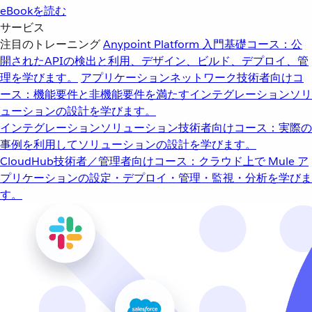
eBookを読む
サービス
注目のトレーニング
Anypoint Platform 入門
基礎コース：公
開されたAPIの検出と利用、デザイン、ビルド、デプロイ、管
理を学びます。
アプリケーションネットワーク
技術者向けコ
ース：機能要件と非機能要件を満たすインテグレーションソリ
ューションの設計を学びます。
インテグレーションソリューション
技術者向けコース：実際の
事例を利用してソリューションの設計を学びます。
CloudHub
技術者／管理者向けコース：クラウド上で Mule ア
プリケーションの設定・デプロイ・管理・監視・分析を学びま
す。