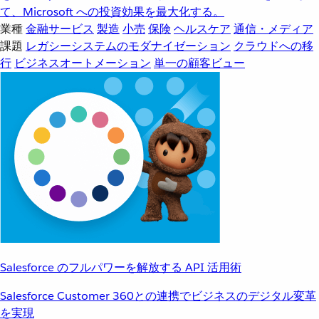
て、Microsoft への投資効果を最大化する。
業種
金融サービス
製造
小売
保険
ヘルスケア
通信・メディア
課題
レガシーシステムのモダナイゼーション
クラウドへの移
行
ビジネスオートメーション
単一の顧客ビュー
Salesforce のフルパワーを解放する API 活用術
Salesforce Customer 360との連携でビジネスのデジタル変革
を実現