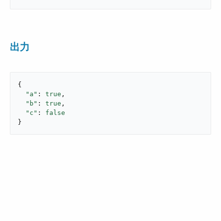
出力
{

"a"
: 
true
,

"b"
: 
true
,

"c"
: 
false
}