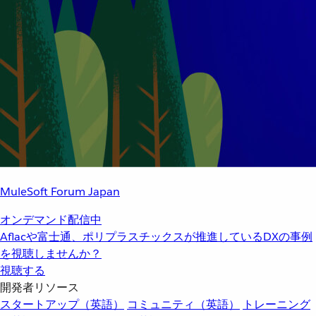
MuleSoft Forum Japan
オンデマンド配信中
Aflacや富士通、ポリプラスチックスが推進しているDXの事例
を視聴しませんか？
視聴する
開発者リソース
スタートアップ（英語）
コミュニティ（英語）
トレーニング