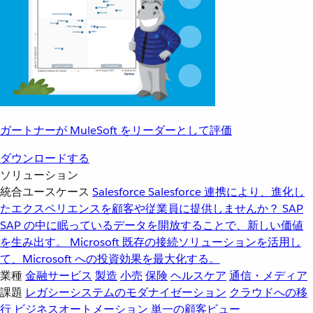
ガートナーが MuleSoft をリーダーとして評価
ダウンロードする
ソリューション
統合ユースケース
Salesforce
Salesforce 連携により、進化し
たエクスペリエンスを顧客や従業員に提供しませんか？
SAP
SAP の中に眠っているデータを開放することで、新しい価値
を生み出す。
Microsoft
既存の接続ソリューションを活用し
て、Microsoft への投資効果を最大化する。
業種
金融サービス
製造
小売
保険
ヘルスケア
通信・メディア
課題
レガシーシステムのモダナイゼーション
クラウドへの移
行
ビジネスオートメーション
単一の顧客ビュー