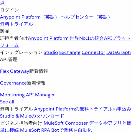
点
ログイン
Anypoint Platform（英語）
ヘルプセンター（英語）
無料トライアル
製品
IT担当者向け
Anypoint Platform
世界No.1の統合APIプラット
フォーム
インテグレーション
Studio
Exchange
Connector
DataGraph
API管理
Flex Gateway
新着情報
Governance
新着情報
Monitoring
API Manager
See all
無料トライアル
Anypoint Platformの無料トライアルお申込み
Studio & Muleのダウンロード
ビジネス担当者向け
MuleSoft Composer
データやアプリと簡
単に接続
MuleSoft RPA
Botで業務を自動化