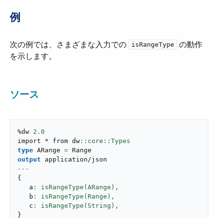
例
次の例では、さまざまな入力での ​
​ の動作
isRangeType
を示します。
ソース
%dw 
2.0
import * from dw
type
 ARange 
=
output
application/json
---
{
   a
: isRangeType(ARange),
   b
: isRangeType(Range),
   c
: isRangeType(String),
}