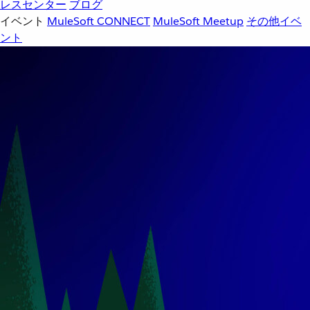
レスセンター
ブログ
イベント
MuleSoft CONNECT
MuleSoft Meetup
その他イベ
ント