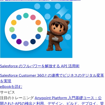
Salesforce のフルパワーを解放する API 活用術
Salesforce Customer 360との連携でビジネスのデジタル変革
を実現
eBookを読む
サービス
注目のトレーニング
Anypoint Platform 入門
基礎コース：公
開されたAPIの検出と利用、デザイン、ビルド、デプロイ、管