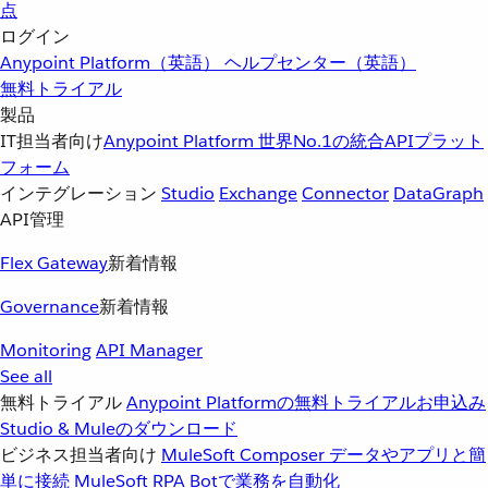
点
ログイン
Anypoint Platform（英語）
ヘルプセンター（英語）
無料トライアル
製品
IT担当者向け
Anypoint Platform
世界No.1の統合APIプラット
フォーム
インテグレーション
Studio
Exchange
Connector
DataGraph
API管理
Flex Gateway
新着情報
Governance
新着情報
Monitoring
API Manager
See all
無料トライアル
Anypoint Platformの無料トライアルお申込み
Studio & Muleのダウンロード
ビジネス担当者向け
MuleSoft Composer
データやアプリと簡
単に接続
MuleSoft RPA
Botで業務を自動化