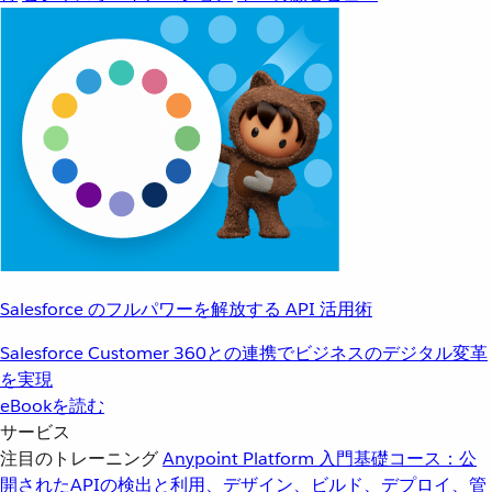
Salesforce のフルパワーを解放する API 活用術
Salesforce Customer 360との連携でビジネスのデジタル変革
を実現
eBookを読む
サービス
注目のトレーニング
Anypoint Platform 入門
基礎コース：公
開されたAPIの検出と利用、デザイン、ビルド、デプロイ、管