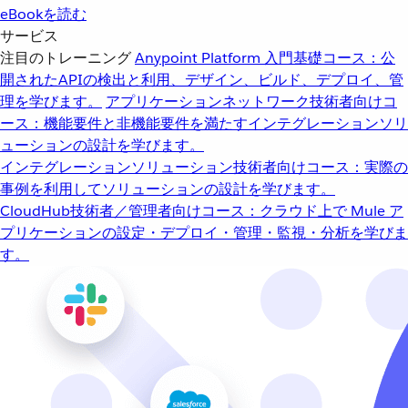
eBookを読む
サービス
注目のトレーニング
Anypoint Platform 入門
基礎コース：公
開されたAPIの検出と利用、デザイン、ビルド、デプロイ、管
理を学びます。
アプリケーションネットワーク
技術者向けコ
ース：機能要件と非機能要件を満たすインテグレーションソリ
ューションの設計を学びます。
インテグレーションソリューション
技術者向けコース：実際の
事例を利用してソリューションの設計を学びます。
CloudHub
技術者／管理者向けコース：クラウド上で Mule ア
プリケーションの設定・デプロイ・管理・監視・分析を学びま
す。