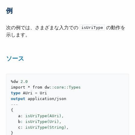
例
次の例では、さまざまな入力での ​
​ の動作を
isUriType
示します。
ソース
%dw 
2.0
import * from dw
type
 AUri 
=
output
application/json
---
{
   a
: isUriType(AUri),
   b
: isUriType(Uri),
   c
: isUriType(String),
}