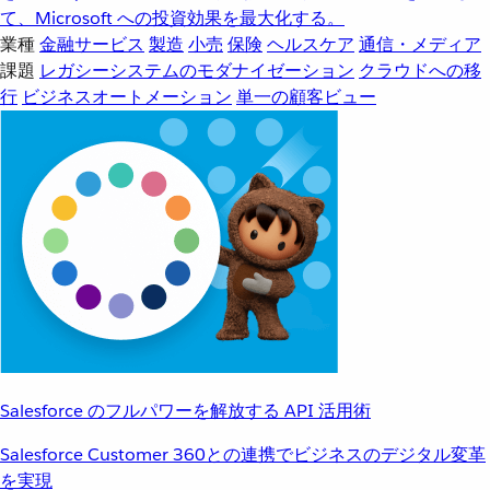
て、Microsoft への投資効果を最大化する。
業種
金融サービス
製造
小売
保険
ヘルスケア
通信・メディア
課題
レガシーシステムのモダナイゼーション
クラウドへの移
行
ビジネスオートメーション
単一の顧客ビュー
Salesforce のフルパワーを解放する API 活用術
Salesforce Customer 360との連携でビジネスのデジタル変革
を実現