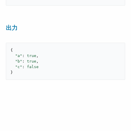
出力
{

"a"
: 
true
,

"b"
: 
true
,

"c"
: 
false
}