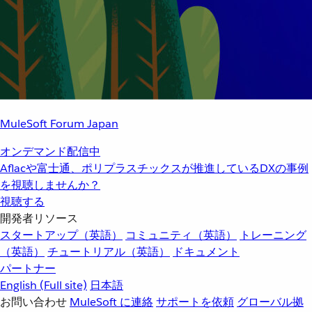
MuleSoft Forum Japan
オンデマンド配信中
Aflacや富士通、ポリプラスチックスが推進しているDXの事例
を視聴しませんか？
視聴する
開発者リソース
スタートアップ（英語）
コミュニティ（英語）
トレーニング
（英語）
チュートリアル（英語）
ドキュメント
パートナー
English
(Full site)
日本語
お問い合わせ
MuleSoft に連絡
サポートを依頼
グローバル拠