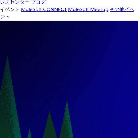
レスセンター
ブログ
イベント
MuleSoft CONNECT
MuleSoft Meetup
その他イベ
ント