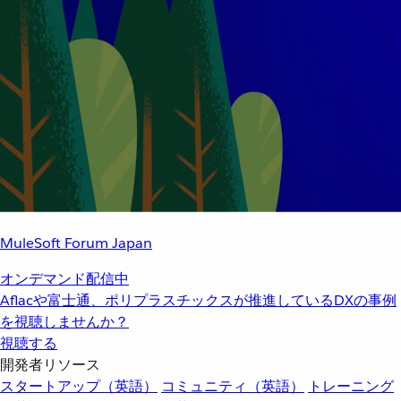
MuleSoft Forum Japan
オンデマンド配信中
Aflacや富士通、ポリプラスチックスが推進しているDXの事例
を視聴しませんか？
視聴する
開発者リソース
スタートアップ（英語）
コミュニティ（英語）
トレーニング