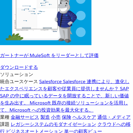
ガートナーが MuleSoft をリーダーとして評価
ダウンロードする
ソリューション
統合ユースケース
Salesforce
Salesforce 連携により、進化し
たエクスペリエンスを顧客や従業員に提供しませんか？
SAP
SAP の中に眠っているデータを開放することで、新しい価値
を生み出す。
Microsoft
既存の接続ソリューションを活用し
て、Microsoft への投資効果を最大化する。
業種
金融サービス
製造
小売
保険
ヘルスケア
通信・メディア
課題
レガシーシステムのモダナイゼーション
クラウドへの移
行
ビジネスオートメーション
単一の顧客ビュー