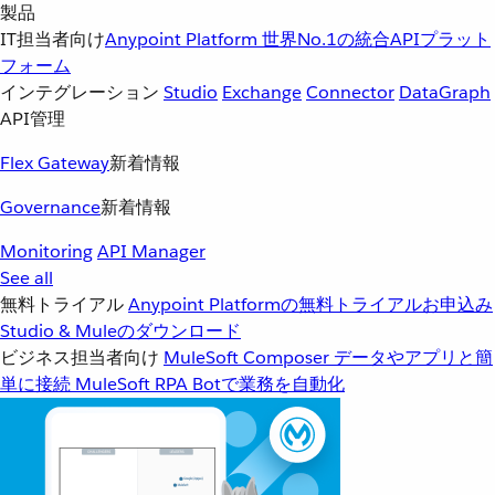
製品
IT担当者向け
Anypoint Platform
世界No.1の統合APIプラット
フォーム
インテグレーション
Studio
Exchange
Connector
DataGraph
API管理
Flex Gateway
新着情報
Governance
新着情報
Monitoring
API Manager
See all
無料トライアル
Anypoint Platformの無料トライアルお申込み
Studio & Muleのダウンロード
ビジネス担当者向け
MuleSoft Composer
データやアプリと簡
単に接続
MuleSoft RPA
Botで業務を自動化