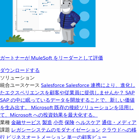
ガートナーが MuleSoft をリーダーとして評価
ダウンロードする
ソリューション
統合ユースケース
Salesforce
Salesforce 連携により、進化し
たエクスペリエンスを顧客や従業員に提供しませんか？
SAP
SAP の中に眠っているデータを開放することで、新しい価値
を生み出す。
Microsoft
既存の接続ソリューションを活用し
て、Microsoft への投資効果を最大化する。
業種
金融サービス
製造
小売
保険
ヘルスケア
通信・メディア
課題
レガシーシステムのモダナイゼーション
クラウドへの移
行
ビジネスオートメーション
単一の顧客ビュー