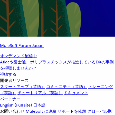
MuleSoft Forum Japan
オンデマンド配信中
Aflacや富士通、ポリプラスチックスが推進しているDXの事例
を視聴しませんか？
視聴する
開発者リソース
スタートアップ（英語）
コミュニティ（英語）
トレーニング
（英語）
チュートリアル（英語）
ドキュメント
パートナー
English
(Full site)
日本語
お問い合わせ
MuleSoft に連絡
サポートを依頼
グローバル拠