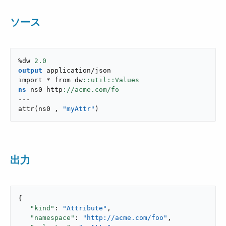
ソース
%dw 
2.0
output
application/json
import * from dw
ns
 ns0 http
---
attr
(
ns0 
,
"myAttr"
)
出力
{

"kind"
: 
"Attribute"
,

"namespace"
: 
"http://acme.com/foo"
,
