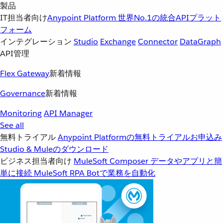
製品
IT担当者向け
Anypoint Platform
世界No.1の統合APIプラット
フォーム
インテグレーション
Studio
Exchange
Connector
DataGraph
API管理
Flex Gateway
新着情報
Governance
新着情報
Monitoring
API Manager
See all
無料トライアル
Anypoint Platformの無料トライアルお申込み
Studio & Muleのダウンロード
ビジネス担当者向け
MuleSoft Composer
データやアプリと簡
単に接続
MuleSoft RPA
Botで業務を自動化