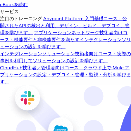
eBookを読む
サービス
注目のトレーニング
Anypoint Platform 入門
基礎コース：公
開されたAPIの検出と利用、デザイン、ビルド、デプロイ、管
理を学びます。
アプリケーションネットワーク
技術者向けコ
ース：機能要件と非機能要件を満たすインテグレーションソリ
ューションの設計を学びます。
インテグレーションソリューション
技術者向けコース：実際の
事例を利用してソリューションの設計を学びます。
CloudHub
技術者／管理者向けコース：クラウド上で Mule ア
プリケーションの設定・デプロイ・管理・監視・分析を学びま
す。