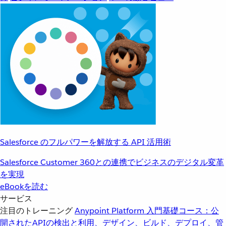
Salesforce のフルパワーを解放する API 活用術
Salesforce Customer 360との連携でビジネスのデジタル変革
を実現
eBookを読む
サービス
注目のトレーニング
Anypoint Platform 入門
基礎コース：公
開されたAPIの検出と利用、デザイン、ビルド、デプロイ、管