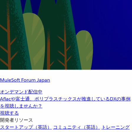
MuleSoft Forum Japan
オンデマンド配信中
Aflacや富士通、ポリプラスチックスが推進しているDXの事例
を視聴しませんか？
視聴する
開発者リソース
スタートアップ（英語）
コミュニティ（英語）
トレーニング