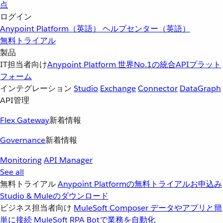
点
ログイン
Anypoint Platform（英語）
ヘルプセンター（英語）
無料トライアル
製品
IT担当者向け
Anypoint Platform
世界No.1の統合APIプラット
フォーム
インテグレーション
Studio
Exchange
Connector
DataGraph
API管理
Flex Gateway
新着情報
Governance
新着情報
Monitoring
API Manager
See all
無料トライアル
Anypoint Platformの無料トライアルお申込み
Studio & Muleのダウンロード
ビジネス担当者向け
MuleSoft Composer
データやアプリと簡
単に接続
MuleSoft RPA
Botで業務を自動化