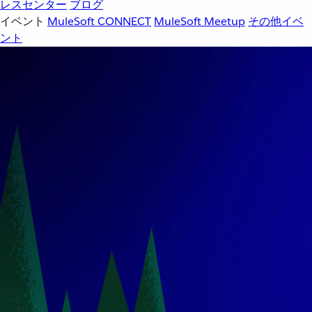
レスセンター
ブログ
イベント
MuleSoft CONNECT
MuleSoft Meetup
その他イベ
ント