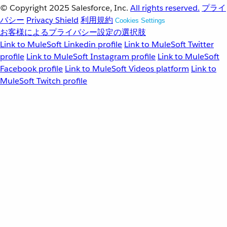
© Copyright 2025
Salesforce, Inc.
All rights reserved.
プライ
バシー
Privacy Shield
利用規約
Cookies Settings
お客様によるプライバシー設定の選択肢
Link to MuleSoft Linkedin profile
Link to MuleSoft Twitter
profile
Link to MuleSoft Instagram profile
Link to MuleSoft
Facebook profile
Link to MuleSoft Videos platform
Link to
MuleSoft Twitch profile