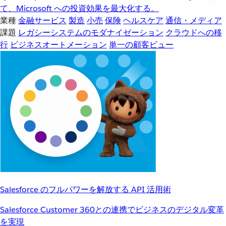
て、Microsoft への投資効果を最大化する。
業種
金融サービス
製造
小売
保険
ヘルスケア
通信・メディア
課題
レガシーシステムのモダナイゼーション
クラウドへの移
行
ビジネスオートメーション
単一の顧客ビュー
Salesforce のフルパワーを解放する API 活用術
Salesforce Customer 360との連携でビジネスのデジタル変革
を実現