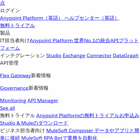
点
ログイン
Anypoint Platform（英語）
ヘルプセンター（英語）
無料トライアル
製品
IT担当者向け
Anypoint Platform
世界No.1の統合APIプラット
フォーム
インテグレーション
Studio
Exchange
Connector
DataGraph
API管理
Flex Gateway
新着情報
Governance
新着情報
Monitoring
API Manager
See all
無料トライアル
Anypoint Platformの無料トライアルお申込み
Studio & Muleのダウンロード
ビジネス担当者向け
MuleSoft Composer
データやアプリと簡
単に接続
MuleSoft RPA
Botで業務を自動化