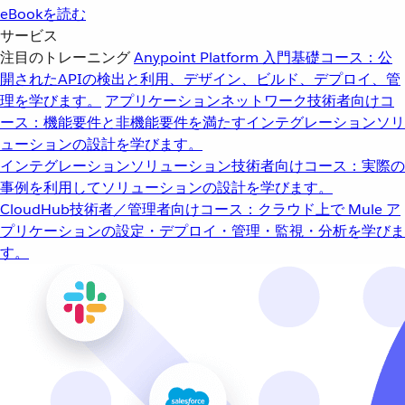
eBookを読む
サービス
注目のトレーニング
Anypoint Platform 入門
基礎コース：公
開されたAPIの検出と利用、デザイン、ビルド、デプロイ、管
理を学びます。
アプリケーションネットワーク
技術者向けコ
ース：機能要件と非機能要件を満たすインテグレーションソリ
ューションの設計を学びます。
インテグレーションソリューション
技術者向けコース：実際の
事例を利用してソリューションの設計を学びます。
CloudHub
技術者／管理者向けコース：クラウド上で Mule ア
プリケーションの設定・デプロイ・管理・監視・分析を学びま
す。