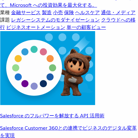
て、Microsoft への投資効果を最大化する。
業種
金融サービス
製造
小売
保険
ヘルスケア
通信・メディア
課題
レガシーシステムのモダナイゼーション
クラウドへの移
行
ビジネスオートメーション
単一の顧客ビュー
Salesforce のフルパワーを解放する API 活用術
Salesforce Customer 360との連携でビジネスのデジタル変革
を実現