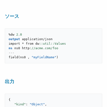
ソース
%dw 
2.0
output
application/json
import * from dw
ns
 ns0 http
---
field
(
ns0 
,
"myFieldName"
)
出力
{

"kind"
: 
"Object"
,
