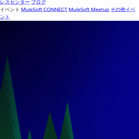
レスセンター
ブログ
イベント
MuleSoft CONNECT
MuleSoft Meetup
その他イベ
ント