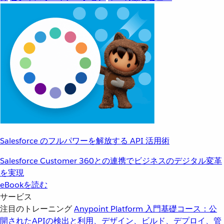
Salesforce のフルパワーを解放する API 活用術
Salesforce Customer 360との連携でビジネスのデジタル変革
を実現
eBookを読む
サービス
注目のトレーニング
Anypoint Platform 入門
基礎コース：公
開されたAPIの検出と利用、デザイン、ビルド、デプロイ、管