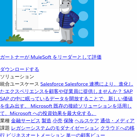
ガートナーが MuleSoft をリーダーとして評価
ダウンロードする
ソリューション
統合ユースケース
Salesforce
Salesforce 連携により、進化し
たエクスペリエンスを顧客や従業員に提供しませんか？
SAP
SAP の中に眠っているデータを開放することで、新しい価値
を生み出す。
Microsoft
既存の接続ソリューションを活用し
て、Microsoft への投資効果を最大化する。
業種
金融サービス
製造
小売
保険
ヘルスケア
通信・メディア
課題
レガシーシステムのモダナイゼーション
クラウドへの移
行
ビジネスオートメーション
単一の顧客ビュー