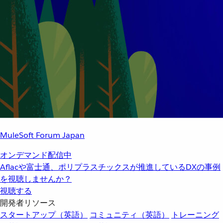
MuleSoft Forum Japan
オンデマンド配信中
Aflacや富士通、ポリプラスチックスが推進しているDXの事例
を視聴しませんか？
視聴する
開発者リソース
スタートアップ（英語）
コミュニティ（英語）
トレーニング