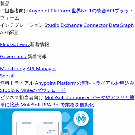
製品
IT担当者向け
Anypoint Platform
世界No.1の統合APIプラット
フォーム
インテグレーション
Studio
Exchange
Connector
DataGraph
API管理
Flex Gateway
新着情報
Governance
新着情報
Monitoring
API Manager
See all
無料トライアル
Anypoint Platformの無料トライアルお申込み
Studio & Muleのダウンロード
ビジネス担当者向け
MuleSoft Composer
データやアプリと簡
単に接続
MuleSoft RPA
Botで業務を自動化