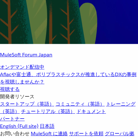
MuleSoft Forum Japan
オンデマンド配信中
Aflacや富士通、ポリプラスチックスが推進しているDXの事例
を視聴しませんか？
視聴する
開発者リソース
スタートアップ（英語）
コミュニティ（英語）
トレーニング
（英語）
チュートリアル（英語）
ドキュメント
パートナー
English
(Full site)
日本語
お問い合わせ
MuleSoft に連絡
サポートを依頼
グローバル拠