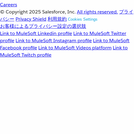
Careers
© Copyright 2025
Salesforce, Inc.
All rights reserved.
プライ
バシー
Privacy Shield
利用規約
Cookies Settings
お客様によるプライバシー設定の選択肢
Link to MuleSoft Linkedin profile
Link to MuleSoft Twitter
profile
Link to MuleSoft Instagram profile
Link to MuleSoft
Facebook profile
Link to MuleSoft Videos platform
Link to
MuleSoft Twitch profile