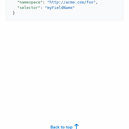
"namespace"
: 
"http://acme.com/foo"
,

"selector"
: 
"myFieldName"
 }
Back to top