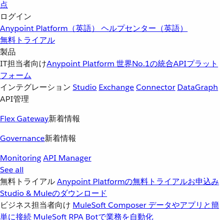
点
ログイン
Anypoint Platform（英語）
ヘルプセンター（英語）
無料トライアル
製品
IT担当者向け
Anypoint Platform
世界No.1の統合APIプラット
フォーム
インテグレーション
Studio
Exchange
Connector
DataGraph
API管理
Flex Gateway
新着情報
Governance
新着情報
Monitoring
API Manager
See all
無料トライアル
Anypoint Platformの無料トライアルお申込み
Studio & Muleのダウンロード
ビジネス担当者向け
MuleSoft Composer
データやアプリと簡
単に接続
MuleSoft RPA
Botで業務を自動化