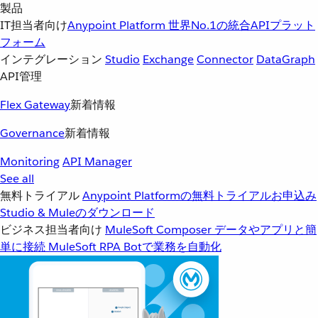
製品
IT担当者向け
Anypoint Platform
世界No.1の統合APIプラット
フォーム
インテグレーション
Studio
Exchange
Connector
DataGraph
API管理
Flex Gateway
新着情報
Governance
新着情報
Monitoring
API Manager
See all
無料トライアル
Anypoint Platformの無料トライアルお申込み
Studio & Muleのダウンロード
ビジネス担当者向け
MuleSoft Composer
データやアプリと簡
単に接続
MuleSoft RPA
Botで業務を自動化