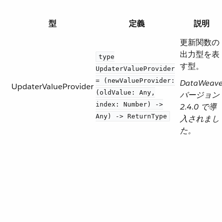
型
定義
説明
更新関数の
出力型を表
type
す型。
UpdaterValueProvider
= (newValueProvider:
DataWeav
UpdaterValueProvider
(oldValue: Any,
バージョン
index: Number) ->
2.4.0 で導
Any) -> ReturnType
入されまし
た。