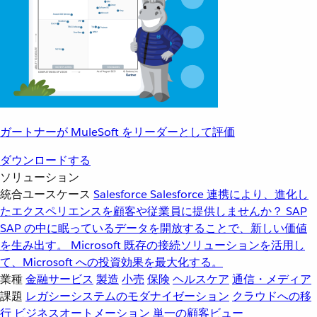
ガートナーが MuleSoft をリーダーとして評価
ダウンロードする
ソリューション
統合ユースケース
Salesforce
Salesforce 連携により、進化し
たエクスペリエンスを顧客や従業員に提供しませんか？
SAP
SAP の中に眠っているデータを開放することで、新しい価値
を生み出す。
Microsoft
既存の接続ソリューションを活用し
て、Microsoft への投資効果を最大化する。
業種
金融サービス
製造
小売
保険
ヘルスケア
通信・メディア
課題
レガシーシステムのモダナイゼーション
クラウドへの移
行
ビジネスオートメーション
単一の顧客ビュー