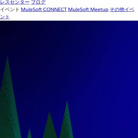
レスセンター
ブログ
イベント
MuleSoft CONNECT
MuleSoft Meetup
その他イベ
ント