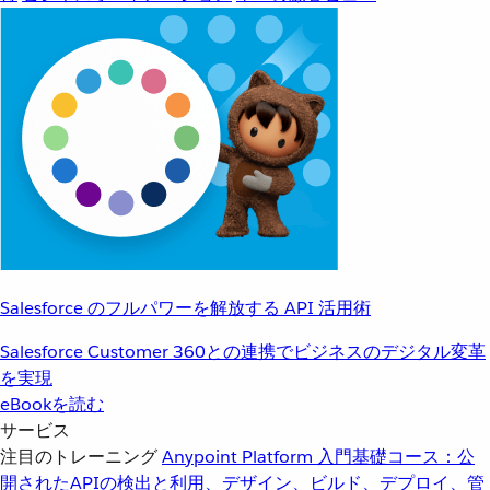
Salesforce のフルパワーを解放する API 活用術
Salesforce Customer 360との連携でビジネスのデジタル変革
を実現
eBookを読む
サービス
注目のトレーニング
Anypoint Platform 入門
基礎コース：公
開されたAPIの検出と利用、デザイン、ビルド、デプロイ、管