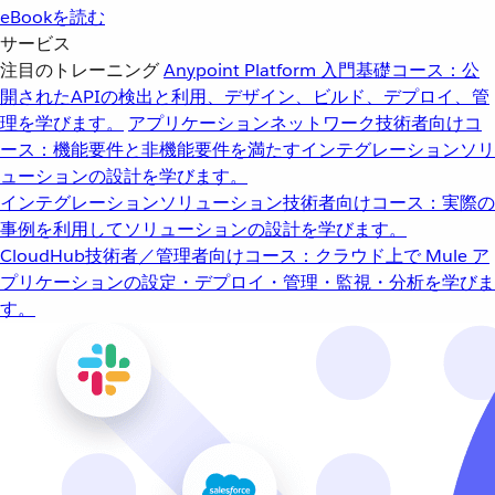
eBookを読む
サービス
注目のトレーニング
Anypoint Platform 入門
基礎コース：公
開されたAPIの検出と利用、デザイン、ビルド、デプロイ、管
理を学びます。
アプリケーションネットワーク
技術者向けコ
ース：機能要件と非機能要件を満たすインテグレーションソリ
ューションの設計を学びます。
インテグレーションソリューション
技術者向けコース：実際の
事例を利用してソリューションの設計を学びます。
CloudHub
技術者／管理者向けコース：クラウド上で Mule ア
プリケーションの設定・デプロイ・管理・監視・分析を学びま
す。