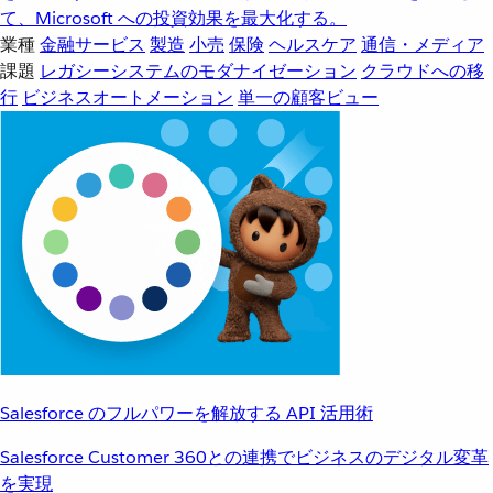
て、Microsoft への投資効果を最大化する。
業種
金融サービス
製造
小売
保険
ヘルスケア
通信・メディア
課題
レガシーシステムのモダナイゼーション
クラウドへの移
行
ビジネスオートメーション
単一の顧客ビュー
Salesforce のフルパワーを解放する API 活用術
Salesforce Customer 360との連携でビジネスのデジタル変革
を実現