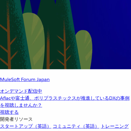
MuleSoft Forum Japan
オンデマンド配信中
Aflacや富士通、ポリプラスチックスが推進しているDXの事例
を視聴しませんか？
視聴する
開発者リソース
スタートアップ（英語）
コミュニティ（英語）
トレーニング