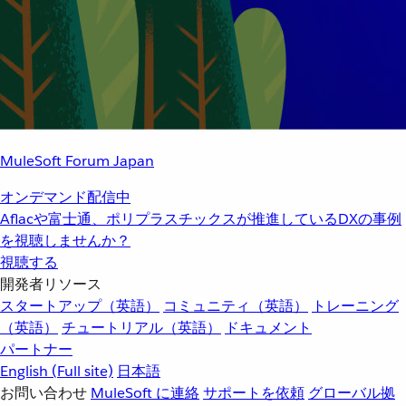
MuleSoft Forum Japan
オンデマンド配信中
Aflacや富士通、ポリプラスチックスが推進しているDXの事例
を視聴しませんか？
視聴する
開発者リソース
スタートアップ（英語）
コミュニティ（英語）
トレーニング
（英語）
チュートリアル（英語）
ドキュメント
パートナー
English
(Full site)
日本語
お問い合わせ
MuleSoft に連絡
サポートを依頼
グローバル拠