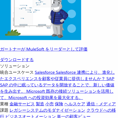
ガートナーが MuleSoft をリーダーとして評価
ダウンロードする
ソリューション
統合ユースケース
Salesforce
Salesforce 連携により、進化し
たエクスペリエンスを顧客や従業員に提供しませんか？
SAP
SAP の中に眠っているデータを開放することで、新しい価値
を生み出す。
Microsoft
既存の接続ソリューションを活用し
て、Microsoft への投資効果を最大化する。
業種
金融サービス
製造
小売
保険
ヘルスケア
通信・メディア
課題
レガシーシステムのモダナイゼーション
クラウドへの移
行
ビジネスオートメーション
単一の顧客ビュー