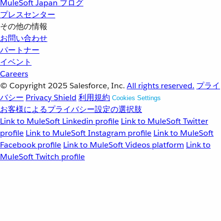
MuleSoft Japan ブログ
プレスセンター
その他の情報
お問い合わせ
パートナー
イベント
Careers
© Copyright 2025
Salesforce, Inc.
All rights reserved.
プライ
バシー
Privacy Shield
利用規約
Cookies Settings
お客様によるプライバシー設定の選択肢
Link to MuleSoft Linkedin profile
Link to MuleSoft Twitter
profile
Link to MuleSoft Instagram profile
Link to MuleSoft
Facebook profile
Link to MuleSoft Videos platform
Link to
MuleSoft Twitch profile