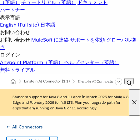
（英語）
チュートリアル（英語）
ドキュメント
パートナー
表示言語
English
(Full site)
日本語
お問い合わせ
お問い合わせ
MuleSoft に連絡
サポートを依頼
グローバル拠
点
ログイン
Anypoint Platform（英語）
ヘルプセンター（英語）
無料トライアル
Einstein AI Connector
(1.1)
Einstein AI Connector のトラ
Standard support for Java 8 and 11 ends in March 2025 for Mule 4.8
Edge and February 2026 for 4.6 LTS. Plan your upgrade path for
apps that are running on Java 8 or 11 accordingly.
All Connectors