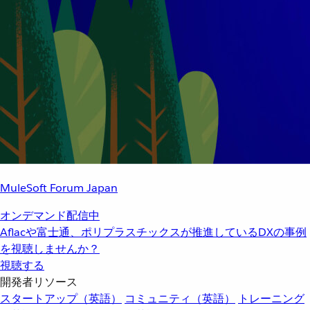
MuleSoft Forum Japan
オンデマンド配信中
Aflacや富士通、ポリプラスチックスが推進しているDXの事例
を視聴しませんか？
視聴する
開発者リソース
スタートアップ（英語）
コミュニティ（英語）
トレーニング