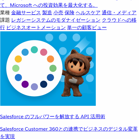
て、Microsoft への投資効果を最大化する。
業種
金融サービス
製造
小売
保険
ヘルスケア
通信・メディア
課題
レガシーシステムのモダナイゼーション
クラウドへの移
行
ビジネスオートメーション
単一の顧客ビュー
Salesforce のフルパワーを解放する API 活用術
Salesforce Customer 360との連携でビジネスのデジタル変革
を実現