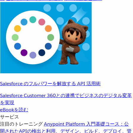
Salesforce のフルパワーを解放する API 活用術
Salesforce Customer 360との連携でビジネスのデジタル変革
を実現
eBookを読む
サービス
注目のトレーニング
Anypoint Platform 入門
基礎コース：公
開されたAPIの検出と利用、デザイン、ビルド、デプロイ、管