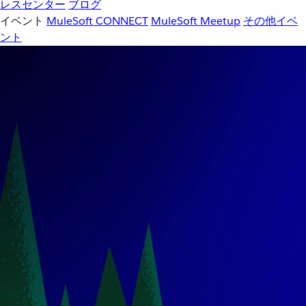
レスセンター
ブログ
イベント
MuleSoft CONNECT
MuleSoft Meetup
その他イベ
ント