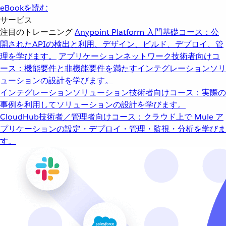
eBookを読む
サービス
注目のトレーニング
Anypoint Platform 入門
基礎コース：公
開されたAPIの検出と利用、デザイン、ビルド、デプロイ、管
理を学びます。
アプリケーションネットワーク
技術者向けコ
ース：機能要件と非機能要件を満たすインテグレーションソリ
ューションの設計を学びます。
インテグレーションソリューション
技術者向けコース：実際の
事例を利用してソリューションの設計を学びます。
CloudHub
技術者／管理者向けコース：クラウド上で Mule ア
プリケーションの設定・デプロイ・管理・監視・分析を学びま
す。