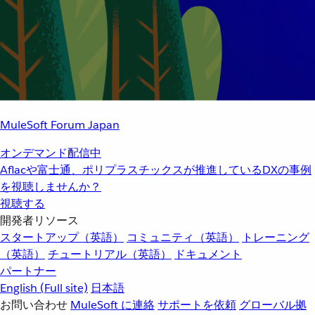
MuleSoft Forum Japan
オンデマンド配信中
Aflacや富士通、ポリプラスチックスが推進しているDXの事例
を視聴しませんか？
視聴する
開発者リソース
スタートアップ（英語）
コミュニティ（英語）
トレーニング
（英語）
チュートリアル（英語）
ドキュメント
パートナー
English
(Full site)
日本語
お問い合わせ
MuleSoft に連絡
サポートを依頼
グローバル拠