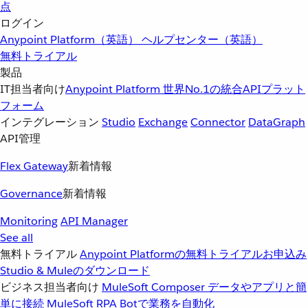
点
ログイン
Anypoint Platform（英語）
ヘルプセンター（英語）
無料トライアル
製品
IT担当者向け
Anypoint Platform
世界No.1の統合APIプラット
フォーム
インテグレーション
Studio
Exchange
Connector
DataGraph
API管理
Flex Gateway
新着情報
Governance
新着情報
Monitoring
API Manager
See all
無料トライアル
Anypoint Platformの無料トライアルお申込み
Studio & Muleのダウンロード
ビジネス担当者向け
MuleSoft Composer
データやアプリと簡
単に接続
MuleSoft RPA
Botで業務を自動化