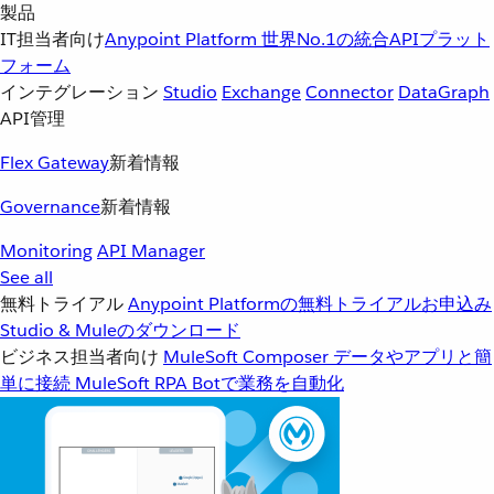
製品
IT担当者向け
Anypoint Platform
世界No.1の統合APIプラット
フォーム
インテグレーション
Studio
Exchange
Connector
DataGraph
API管理
Flex Gateway
新着情報
Governance
新着情報
Monitoring
API Manager
See all
無料トライアル
Anypoint Platformの無料トライアルお申込み
Studio & Muleのダウンロード
ビジネス担当者向け
MuleSoft Composer
データやアプリと簡
単に接続
MuleSoft RPA
Botで業務を自動化