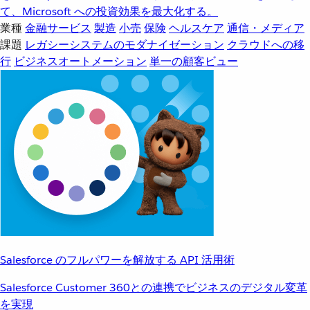
て、Microsoft への投資効果を最大化する。
業種
金融サービス
製造
小売
保険
ヘルスケア
通信・メディア
課題
レガシーシステムのモダナイゼーション
クラウドへの移
行
ビジネスオートメーション
単一の顧客ビュー
Salesforce のフルパワーを解放する API 活用術
Salesforce Customer 360との連携でビジネスのデジタル変革
を実現