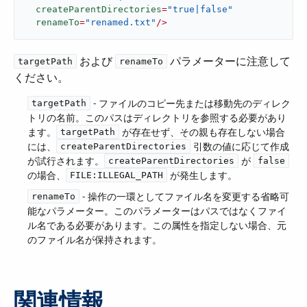
createParentDirectories
=
"true|false"
renameTo
=
"renamed.txt"
/>
​ および ​
​ パラメーターに注意して
targetPath
renameTo
ください。
​ - ファイルのコピー先または移動先のディレク
targetPath
トリの名前。このパスはディレクトリを参照する必要があり
ます。​
​ が存在せず、その親も存在しない場合
targetPath
には、​
​ 引数の値に応じて作成
createParentDirectories
が試行されます。​
​ が ​
createParentDirectories
false
の場合、​
​ が発生します。
FILE:ILLEGAL_PATH
​ - 操作の一環としてファイル名を変更する省略可
renameTo
能なパラメーター。このパラメーターはパスではなくファイ
ル名である必要があります。この属性を指定しない場合、元
のファイル名が保持されます。
関連情報