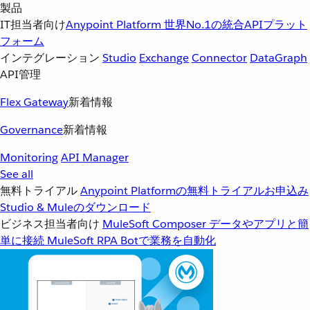
製品
IT担当者向け
Anypoint Platform
世界No.1の統合APIプラット
フォーム
インテグレーション
Studio
Exchange
Connector
DataGraph
API管理
Flex Gateway
新着情報
Governance
新着情報
Monitoring
API Manager
See all
無料トライアル
Anypoint Platformの無料トライアルお申込み
Studio & Muleのダウンロード
ビジネス担当者向け
MuleSoft Composer
データやアプリと簡
単に接続
MuleSoft RPA
Botで業務を自動化