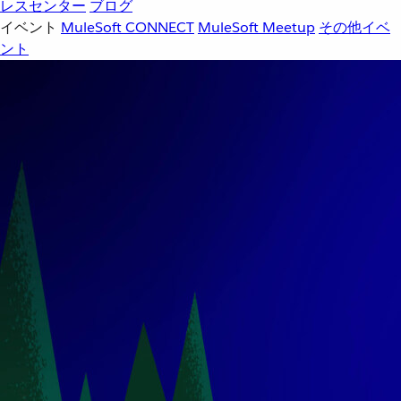
レスセンター
ブログ
イベント
MuleSoft CONNECT
MuleSoft Meetup
その他イベ
ント