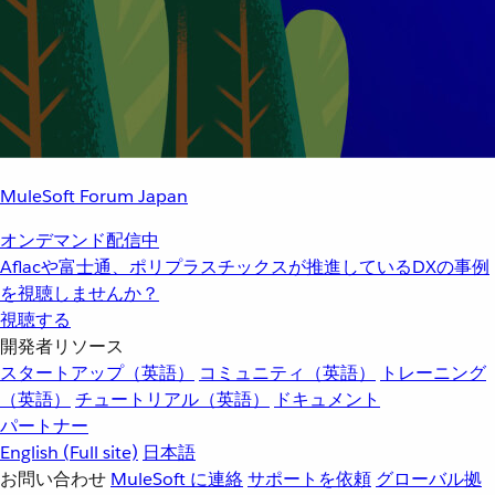
MuleSoft Forum Japan
オンデマンド配信中
Aflacや富士通、ポリプラスチックスが推進しているDXの事例
を視聴しませんか？
視聴する
開発者リソース
スタートアップ（英語）
コミュニティ（英語）
トレーニング
（英語）
チュートリアル（英語）
ドキュメント
パートナー
English
(Full site)
日本語
お問い合わせ
MuleSoft に連絡
サポートを依頼
グローバル拠