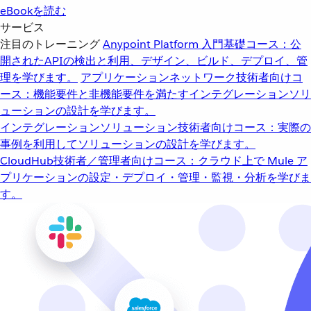
eBookを読む
サービス
注目のトレーニング
Anypoint Platform 入門
基礎コース：公
開されたAPIの検出と利用、デザイン、ビルド、デプロイ、管
理を学びます。
アプリケーションネットワーク
技術者向けコ
ース：機能要件と非機能要件を満たすインテグレーションソリ
ューションの設計を学びます。
インテグレーションソリューション
技術者向けコース：実際の
事例を利用してソリューションの設計を学びます。
CloudHub
技術者／管理者向けコース：クラウド上で Mule ア
プリケーションの設定・デプロイ・管理・監視・分析を学びま
す。