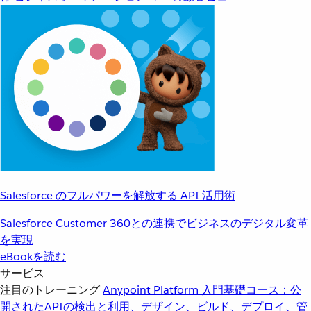
Salesforce のフルパワーを解放する API 活用術
Salesforce Customer 360との連携でビジネスのデジタル変革
を実現
eBookを読む
サービス
注目のトレーニング
Anypoint Platform 入門
基礎コース：公
開されたAPIの検出と利用、デザイン、ビルド、デプロイ、管