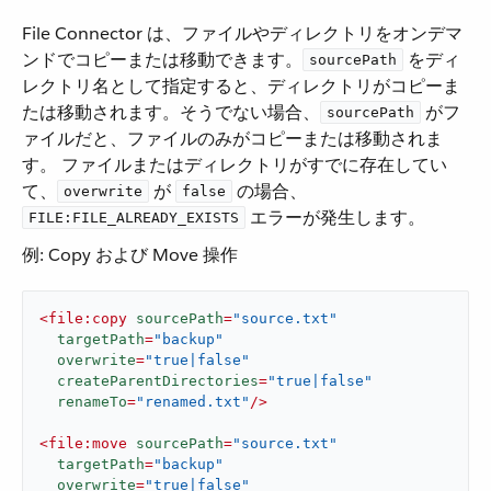
File Connector は、ファイルやディレクトリをオンデマ
ンドでコピーまたは移動できます。​
​ をディ
sourcePath
レクトリ名として指定すると、ディレクトリがコピーま
たは移動されます。そうでない場合、​
​ がフ
sourcePath
ァイルだと、ファイルのみがコピーまたは移動されま
す。 ファイルまたはディレクトリがすでに存在してい
て、​
​ が ​
​ の場合、​
overwrite
false
​ エラーが発生します。
FILE:FILE_ALREADY_EXISTS
例: Copy および Move 操作
<
file:copy
sourcePath
=
"source.txt"
targetPath
=
"backup"
overwrite
=
"true|false"
createParentDirectories
=
"true|false"
renameTo
=
"renamed.txt"
/>
<
file:move
sourcePath
=
"source.txt"
targetPath
=
"backup"
overwrite
=
"true|false"