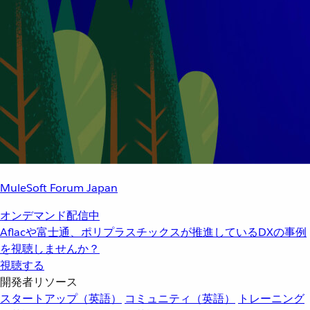
MuleSoft Forum Japan
オンデマンド配信中
Aflacや富士通、ポリプラスチックスが推進しているDXの事例
を視聴しませんか？
視聴する
開発者リソース
スタートアップ（英語）
コミュニティ（英語）
トレーニング