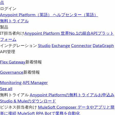
点
ログイン
Anypoint Platform（英語）
ヘルプセンター（英語）
無料トライアル
製品
IT担当者向け
Anypoint Platform
世界No.1の統合APIプラット
フォーム
インテグレーション
Studio
Exchange
Connector
DataGraph
API管理
Flex Gateway
新着情報
Governance
新着情報
Monitoring
API Manager
See all
無料トライアル
Anypoint Platformの無料トライアルお申込み
Studio & Muleのダウンロード
ビジネス担当者向け
MuleSoft Composer
データやアプリと簡
単に接続
MuleSoft RPA
Botで業務を自動化