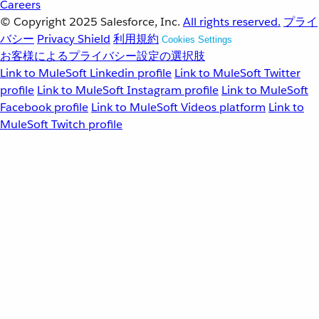
Careers
© Copyright 2025
Salesforce, Inc.
All rights reserved.
プライ
バシー
Privacy Shield
利用規約
Cookies Settings
お客様によるプライバシー設定の選択肢
Link to MuleSoft Linkedin profile
Link to MuleSoft Twitter
profile
Link to MuleSoft Instagram profile
Link to MuleSoft
Facebook profile
Link to MuleSoft Videos platform
Link to
MuleSoft Twitch profile