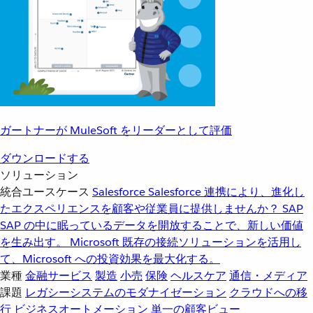
ガートナーが MuleSoft をリーダーとして評価
ダウンロードする
ソリューション
統合ユースケース
Salesforce
Salesforce 連携により、進化し
たエクスペリエンスを顧客や従業員に提供しませんか？
SAP
SAP の中に眠っているデータを開放することで、新しい価値
を生み出す。
Microsoft
既存の接続ソリューションを活用し
て、Microsoft への投資効果を最大化する。
業種
金融サービス
製造
小売
保険
ヘルスケア
通信・メディア
課題
レガシーシステムのモダナイゼーション
クラウドへの移
行
ビジネスオートメーション
単一の顧客ビュー