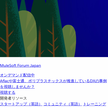
MuleSoft Forum Japan
オンデマンド配信中
Aflacや富士通、ポリプラスチックスが推進しているDXの事例
を視聴しませんか？
視聴する
開発者リソース
スタートアップ（英語）
コミュニティ（英語）
トレーニング