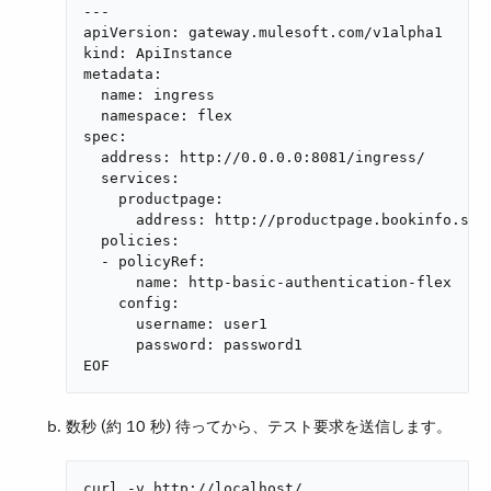
---

apiVersion: gateway.mulesoft.com/v1alpha1

kind: ApiInstance

metadata:

  name: ingress

  namespace: flex

spec:

  address: http://0.0.0.0:8081/ingress/

  services:

    productpage:

      address: http://productpage.bookinfo.svc:
  policies:

  - policyRef:

      name: http-basic-authentication-flex

    config:

      username: user1

      password: password1

EOF
数秒 (約 10 秒) 待ってから、テスト要求を送信します。
curl -v http://localhost/