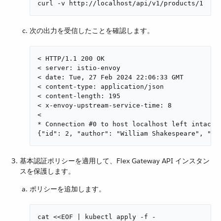
curl -v http://localhost/api/v1/products/1
次の出力を受信したことを確認します。
< HTTP/1.1 200 OK

< server: istio-envoy

< date: Tue, 27 Feb 2024 22:06:33 GMT

< content-type: application/json

< content-length: 195

< x-envoy-upstream-service-time: 8

<

* Connection #0 to host localhost left intact

{"id": 2, "author": "William Shakespeare", "ye
基本認証ポリシーを適用して、Flex Gateway API インスタン
スを保護します。
ポリシーを追加します。
cat <<EOF | kubectl apply -f -
