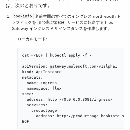
は、次のとおりです。
​ 名前空間のすべてのイングレス north-south ト
bookinfo
ラフィックを ​
​ サービスに転送する Flex
productpage
Gateway イングレス API インスタンスを作成します。
ローカルモード:
cat <<EOF | kubectl apply -f -

---

apiVersion: gateway.mulesoft.com/v1alpha1

kind: ApiInstance

metadata:

  name: ingress

  namespace: flex

spec:

  address: http://0.0.0.0:8081/ingress/

  services:

    productpage:

      address: http://productpage.bookinfo.svc:
EOF