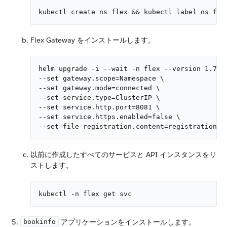
kubectl create ns flex && kubectl label ns fle
Flex Gateway をインストールします。
helm upgrade -i --wait -n flex --version 1.7.0 
--set gateway.scope=Namespace \

--set gateway.mode=connected \

--set service.type=ClusterIP \

--set service.http.port=8081 \

--set service.https.enabled=false \

--set-file registration.content=registration.y
以前に作成したすべてのサービスと API インスタンスをリ
ストします。
kubectl -n flex get svc
​ アプリケーションをインストールします。
bookinfo