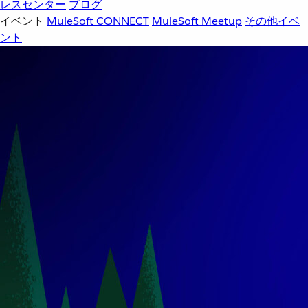
レスセンター
ブログ
イベント
MuleSoft CONNECT
MuleSoft Meetup
その他イベ
ント