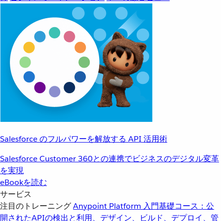
Salesforce のフルパワーを解放する API 活用術
Salesforce Customer 360との連携でビジネスのデジタル変革
を実現
eBookを読む
サービス
注目のトレーニング
Anypoint Platform 入門
基礎コース：公
開されたAPIの検出と利用、デザイン、ビルド、デプロイ、管