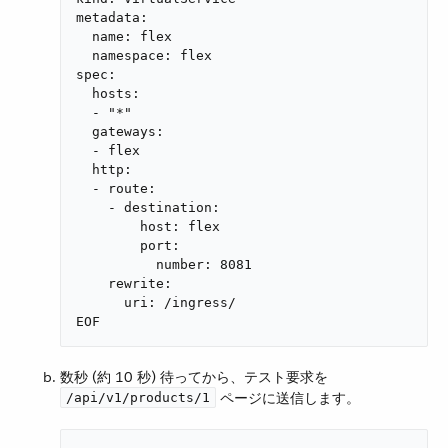
metadata:

  name: flex

  namespace: flex

spec:

  hosts:

  - "*"

  gateways:

  - flex

  http:

  - route:

    - destination:

        host: flex

        port:

          number: 8081

    rewrite:

      uri: /ingress/

EOF
数秒 (約 10 秒) 待ってから、テスト要求を ​
​ ページに送信します。
/api/v1/products/1