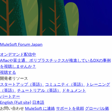
MuleSoft Forum Japan
オンデマンド配信中
Aflacや富士通、ポリプラスチックスが推進しているDXの事例
を視聴しませんか？
視聴する
開発者リソース
スタートアップ（英語）
コミュニティ（英語）
トレーニング
（英語）
チュートリアル（英語）
ドキュメント
パートナー
English
(Full site)
日本語
お問い合わせ
MuleSoft に連絡
サポートを依頼
グローバル拠