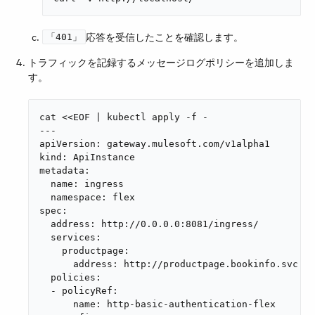
​応答を受信したことを確認します。
「401」
トラフィックを記録するメッセージログポリシーを追加しま
す。
cat <<EOF | kubectl apply -f -

---

apiVersion: gateway.mulesoft.com/v1alpha1

kind: ApiInstance

metadata:

  name: ingress

  namespace: flex

spec:

  address: http://0.0.0.0:8081/ingress/

  services:

    productpage:

      address: http://productpage.bookinfo.svc:90
  policies:

  - policyRef:

      name: http-basic-authentication-flex
