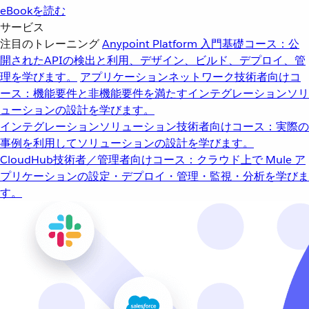
eBookを読む
サービス
注目のトレーニング
Anypoint Platform 入門
基礎コース：公
開されたAPIの検出と利用、デザイン、ビルド、デプロイ、管
理を学びます。
アプリケーションネットワーク
技術者向けコ
ース：機能要件と非機能要件を満たすインテグレーションソリ
ューションの設計を学びます。
インテグレーションソリューション
技術者向けコース：実際の
事例を利用してソリューションの設計を学びます。
CloudHub
技術者／管理者向けコース：クラウド上で Mule ア
プリケーションの設定・デプロイ・管理・監視・分析を学びま
す。