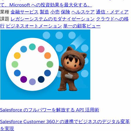
て、Microsoft への投資効果を最大化する。
業種
金融サービス
製造
小売
保険
ヘルスケア
通信・メディア
課題
レガシーシステムのモダナイゼーション
クラウドへの移
行
ビジネスオートメーション
単一の顧客ビュー
Salesforce のフルパワーを解放する API 活用術
Salesforce Customer 360との連携でビジネスのデジタル変革
を実現