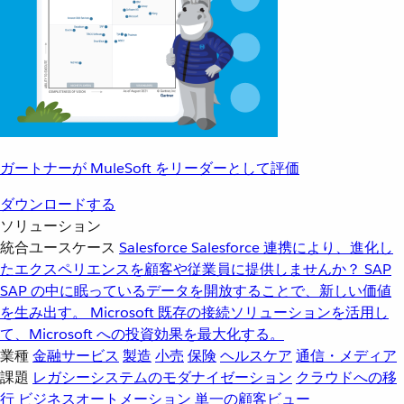
ガートナーが MuleSoft をリーダーとして評価
ダウンロードする
ソリューション
統合ユースケース
Salesforce
Salesforce 連携により、進化し
たエクスペリエンスを顧客や従業員に提供しませんか？
SAP
SAP の中に眠っているデータを開放することで、新しい価値
を生み出す。
Microsoft
既存の接続ソリューションを活用し
て、Microsoft への投資効果を最大化する。
業種
金融サービス
製造
小売
保険
ヘルスケア
通信・メディア
課題
レガシーシステムのモダナイゼーション
クラウドへの移
行
ビジネスオートメーション
単一の顧客ビュー