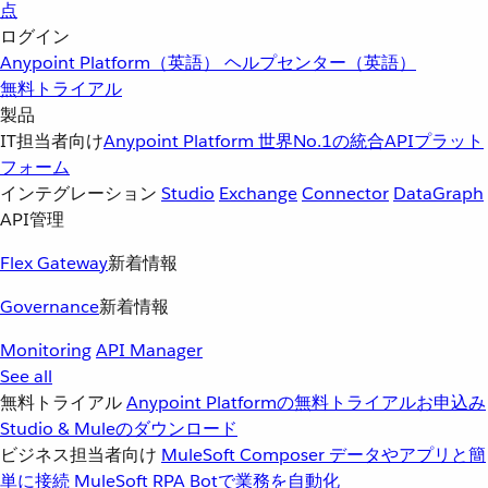
点
ログイン
Anypoint Platform（英語）
ヘルプセンター（英語）
無料トライアル
製品
IT担当者向け
Anypoint Platform
世界No.1の統合APIプラット
フォーム
インテグレーション
Studio
Exchange
Connector
DataGraph
API管理
Flex Gateway
新着情報
Governance
新着情報
Monitoring
API Manager
See all
無料トライアル
Anypoint Platformの無料トライアルお申込み
Studio & Muleのダウンロード
ビジネス担当者向け
MuleSoft Composer
データやアプリと簡
単に接続
MuleSoft RPA
Botで業務を自動化