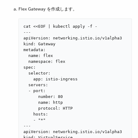
Flex Gateway を作成します。
cat <<EOF | kubectl apply -f -

---

apiVersion: networking.istio.io/v1alpha3

kind: Gateway

metadata:

  name: flex

  namespace: flex

spec:

  selector:

    app: istio-ingress

  servers:

  - port:

      number: 80

      name: http

      protocol: HTTP

    hosts:

    - "*"

---

apiVersion: networking.istio.io/v1alpha3

kind: VirtualService
