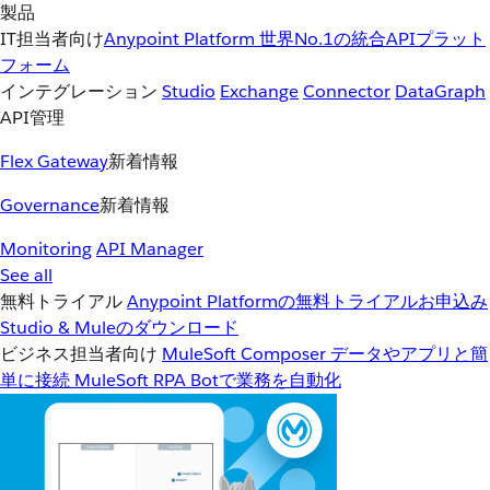
製品
IT担当者向け
Anypoint Platform
世界No.1の統合APIプラット
フォーム
インテグレーション
Studio
Exchange
Connector
DataGraph
API管理
Flex Gateway
新着情報
Governance
新着情報
Monitoring
API Manager
See all
無料トライアル
Anypoint Platformの無料トライアルお申込み
Studio & Muleのダウンロード
ビジネス担当者向け
MuleSoft Composer
データやアプリと簡
単に接続
MuleSoft RPA
Botで業務を自動化