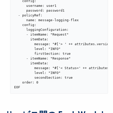
    config:

      username: user1

      password: password1

  - policyRef:

      name: message-logging-flex

    config:

      loggingConfiguration:

      - itemName: "Request"

        itemData:

          message: "#['> ' ++ attributes.version 
          level: "INFO"

          firstSection: true

      - itemName: "Response"

        itemData:

          message: "#['< Status=' ++ attributes.s
          level: "INFO"

          secondSection: true

    order: 0

EOF