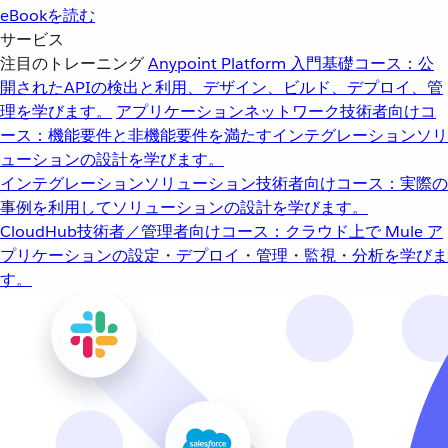
eBookを読む
サービス
注目のトレーニング
Anypoint Platform 入門
基礎コース：公
開されたAPIの検出と利用、デザイン、ビルド、デプロイ、管
理を学びます。
アプリケーションネットワーク
技術者向けコ
ース：機能要件と非機能要件を満たすインテグレーションソリ
ューションの設計を学びます。
インテグレーションソリューション
技術者向けコース：実際の
事例を利用してソリューションの設計を学びます。
CloudHub
技術者／管理者向けコース：クラウド上で Mule ア
プリケーションの設定・デプロイ・管理・監視・分析を学びま
す。