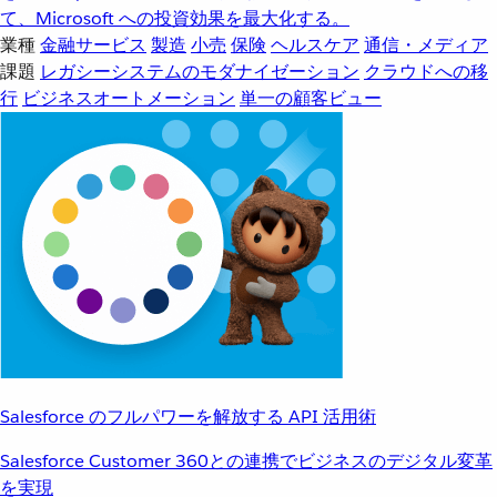
て、Microsoft への投資効果を最大化する。
業種
金融サービス
製造
小売
保険
ヘルスケア
通信・メディア
課題
レガシーシステムのモダナイゼーション
クラウドへの移
行
ビジネスオートメーション
単一の顧客ビュー
Salesforce のフルパワーを解放する API 活用術
Salesforce Customer 360との連携でビジネスのデジタル変革
を実現