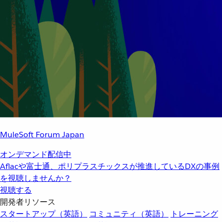
MuleSoft Forum Japan
オンデマンド配信中
Aflacや富士通、ポリプラスチックスが推進しているDXの事例
を視聴しませんか？
視聴する
開発者リソース
スタートアップ（英語）
コミュニティ（英語）
トレーニング