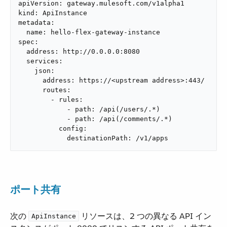
apiVersion: gateway.mulesoft.com/v1alpha1

kind: ApiInstance

metadata:

  name: hello-flex-gateway-instance

spec:

  address: http://0.0.0.0:8080

  services:

    json:

      address: https://<upstream address>:443/

      routes:

        - rules:

            - path: /api(/users/.*)

            - path: /api(/comments/.*)

          config:

            destinationPath: /v1/apps
ポート共有
次の ​
​ リソースは、2 つの異なる API イン
ApiInstance