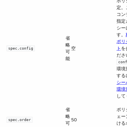
ポリ
定。
コン
指定
シー
す。​
省
ポリ
略
空
ト
​
spec.config
可
ださ
能
con
環境
する
シー
環境
して
省
ポリ
略
ェー
50
spec.order
可
ける