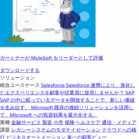
ガートナーが MuleSoft をリーダーとして評価
ダウンロードする
ソリューション
統合ユースケース
Salesforce
Salesforce 連携により、進化し
たエクスペリエンスを顧客や従業員に提供しませんか？
SAP
SAP の中に眠っているデータを開放することで、新しい価値
を生み出す。
Microsoft
既存の接続ソリューションを活用し
て、Microsoft への投資効果を最大化する。
業種
金融サービス
製造
小売
保険
ヘルスケア
通信・メディア
課題
レガシーシステムのモダナイゼーション
クラウドへの移
行
ビジネスオートメーション
単一の顧客ビュー