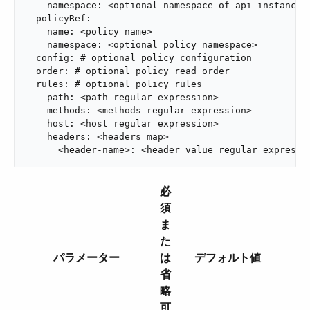
    namespace: <optional namespace of api instance o
  policyRef:

    name: <policy name>

    namespace: <optional policy namespace>

  config: # optional policy configuration

  order: # optional policy read order

  rules: # optional policy rules

  - path: <path regular expression>

    methods: <methods regular expression>

    host: <host regular expression>

    headers: <headers map>

      <header-name>: <header value regular expressi
必
須
ま
た
パラメーター
は
デフォルト値
省
略
可