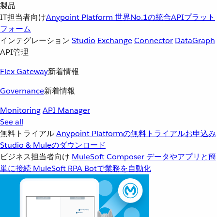
製品
IT担当者向け
Anypoint Platform
世界No.1の統合APIプラット
フォーム
インテグレーション
Studio
Exchange
Connector
DataGraph
API管理
Flex Gateway
新着情報
Governance
新着情報
Monitoring
API Manager
See all
無料トライアル
Anypoint Platformの無料トライアルお申込み
Studio & Muleのダウンロード
ビジネス担当者向け
MuleSoft Composer
データやアプリと簡
単に接続
MuleSoft RPA
Botで業務を自動化