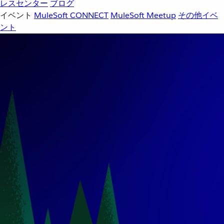
レスセンター
ブログ
イベント
MuleSoft CONNECT
MuleSoft Meetup
その他イベ
ント