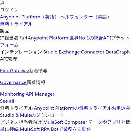
点
ログイン
Anypoint Platform（英語）
ヘルプセンター（英語）
無料トライアル
製品
IT担当者向け
Anypoint Platform
世界No.1の統合APIプラット
フォーム
インテグレーション
Studio
Exchange
Connector
DataGraph
API管理
Flex Gateway
新着情報
Governance
新着情報
Monitoring
API Manager
See all
無料トライアル
Anypoint Platformの無料トライアルお申込み
Studio & Muleのダウンロード
ビジネス担当者向け
MuleSoft Composer
データやアプリと簡
単に接続
MuleSoft RPA
Botで業務を自動化