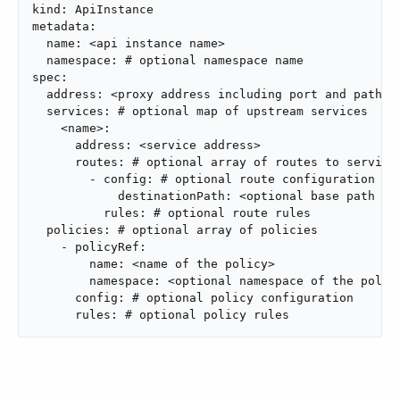
kind: ApiInstance

metadata:

  name: <api instance name>

  namespace: # optional namespace name

spec:

  address: <proxy address including port and path>

  services: # optional map of upstream services

    <name>:

      address: <service address>

      routes: # optional array of routes to service

        - config: # optional route configuration

            destinationPath: <optional base path to 
          rules: # optional route rules

  policies: # optional array of policies

    - policyRef:

        name: <name of the policy>

        namespace: <optional namespace of the policy
      config: # optional policy configuration

      rules: # optional policy rules