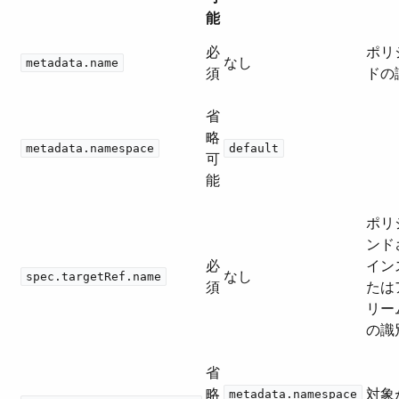
能
必
ポリ
なし
metadata.name
須
ドの
省
略
metadata.namespace
default
可
能
ポリ
ンドさ
必
イン
なし
spec.targetRef.name
須
たは
リー
の識
省
略
対象
metadata.namespace