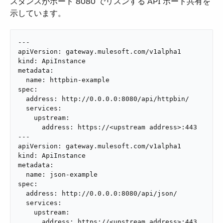
スタンスがポート 8080 でリスンする API ポート共有を
示しています。
---

apiVersion: gateway.mulesoft.com/v1alpha1

kind: ApiInstance

metadata:

  name: httpbin-example

spec:

  address: http://0.0.0.0:8080/api/httpbin/

  services:

    upstream:

      address: https://<upstream address>:443

---

apiVersion: gateway.mulesoft.com/v1alpha1

kind: ApiInstance

metadata:

  name: json-example

spec:

  address: http://0.0.0.0:8080/api/json/

  services:

    upstream:

      address: https://<upstream address>:443