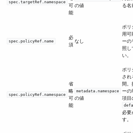
spec.targetRef.namespace
可
の値
る名
能
ポリ
用可
必
なし
ーの
spec.policyRef.name
須
照し
い。
ポリ
され
省
間。
略
ーの
metadata.namespace
spec.policyRef.namespace
可
の値
項目の
能
def
必要
す。