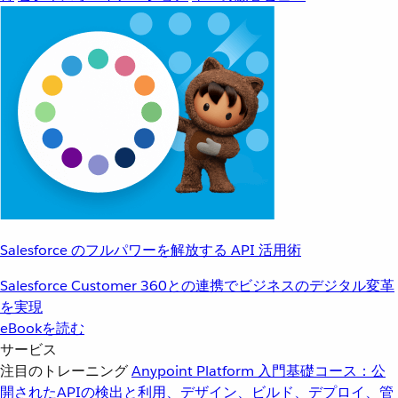
Salesforce のフルパワーを解放する API 活用術
Salesforce Customer 360との連携でビジネスのデジタル変革
を実現
eBookを読む
サービス
注目のトレーニング
Anypoint Platform 入門
基礎コース：公
開されたAPIの検出と利用、デザイン、ビルド、デプロイ、管