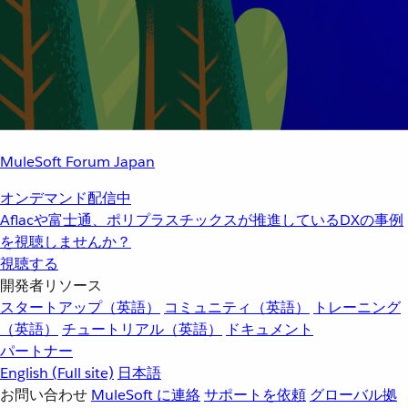
MuleSoft Forum Japan
オンデマンド配信中
Aflacや富士通、ポリプラスチックスが推進しているDXの事例
を視聴しませんか？
視聴する
開発者リソース
スタートアップ（英語）
コミュニティ（英語）
トレーニング
（英語）
チュートリアル（英語）
ドキュメント
パートナー
English
(Full site)
日本語
お問い合わせ
MuleSoft に連絡
サポートを依頼
グローバル拠