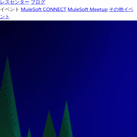
レスセンター
ブログ
イベント
MuleSoft CONNECT
MuleSoft Meetup
その他イベ
ント