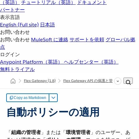
（英語）
チュートリアル（英語）
ドキュメント
パートナー
表示言語
English
(Full site)
日本語
お問い合わせ
お問い合わせ
MuleSoft に連絡
サポートを依頼
グローバル拠
点
ログイン
Anypoint Platform（英語）
ヘルプセンター（英語）
無料トライアル
Flex Gateway
(1.8)
Flex Gateway API の保護と管理
自動ポリ
Copy as Markdown
自動ポリシーの適用
「​
組織の管理者
​」または「​
環境管理者
​」のユーザー、あ