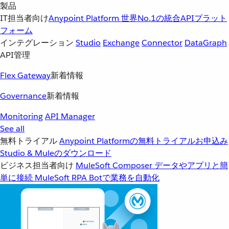
製品
IT担当者向け
Anypoint Platform
世界No.1の統合APIプラット
フォーム
インテグレーション
Studio
Exchange
Connector
DataGraph
API管理
Flex Gateway
新着情報
Governance
新着情報
Monitoring
API Manager
See all
無料トライアル
Anypoint Platformの無料トライアルお申込み
Studio & Muleのダウンロード
ビジネス担当者向け
MuleSoft Composer
データやアプリと簡
単に接続
MuleSoft RPA
Botで業務を自動化