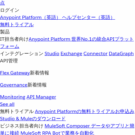
点
ログイン
Anypoint Platform（英語）
ヘルプセンター（英語）
無料トライアル
製品
IT担当者向け
Anypoint Platform
世界No.1の統合APIプラット
フォーム
インテグレーション
Studio
Exchange
Connector
DataGraph
API管理
Flex Gateway
新着情報
Governance
新着情報
Monitoring
API Manager
See all
無料トライアル
Anypoint Platformの無料トライアルお申込み
Studio & Muleのダウンロード
ビジネス担当者向け
MuleSoft Composer
データやアプリと簡
単に接続
MuleSoft RPA
Botで業務を自動化