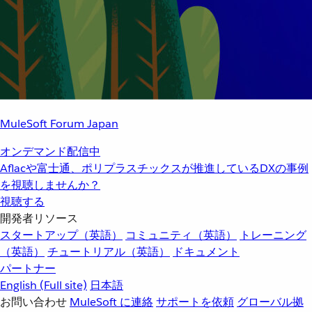
MuleSoft Forum Japan
オンデマンド配信中
Aflacや富士通、ポリプラスチックスが推進しているDXの事例
を視聴しませんか？
視聴する
開発者リソース
スタートアップ（英語）
コミュニティ（英語）
トレーニング
（英語）
チュートリアル（英語）
ドキュメント
パートナー
English
(Full site)
日本語
お問い合わせ
MuleSoft に連絡
サポートを依頼
グローバル拠