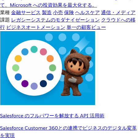
て、Microsoft への投資効果を最大化する。
業種
金融サービス
製造
小売
保険
ヘルスケア
通信・メディア
課題
レガシーシステムのモダナイゼーション
クラウドへの移
行
ビジネスオートメーション
単一の顧客ビュー
Salesforce のフルパワーを解放する API 活用術
Salesforce Customer 360との連携でビジネスのデジタル変革
を実現