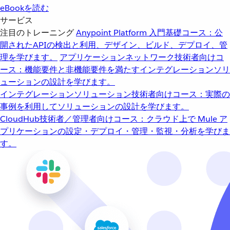
eBookを読む
サービス
注目のトレーニング
Anypoint Platform 入門
基礎コース：公
開されたAPIの検出と利用、デザイン、ビルド、デプロイ、管
理を学びます。
アプリケーションネットワーク
技術者向けコ
ース：機能要件と非機能要件を満たすインテグレーションソリ
ューションの設計を学びます。
インテグレーションソリューション
技術者向けコース：実際の
事例を利用してソリューションの設計を学びます。
CloudHub
技術者／管理者向けコース：クラウド上で Mule ア
プリケーションの設定・デプロイ・管理・監視・分析を学びま
す。