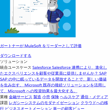
ガートナーが MuleSoft をリーダーとして評価
ダウンロードする
ソリューション
統合ユースケース
Salesforce
Salesforce 連携により、進化し
たエクスペリエンスを顧客や従業員に提供しませんか？
SAP
SAP の中に眠っているデータを開放することで、新しい価値
を生み出す。
Microsoft
既存の接続ソリューションを活用し
て、Microsoft への投資効果を最大化する。
業種
金融サービス
製造
小売
保険
ヘルスケア
通信・メディア
課題
レガシーシステムのモダナイゼーション
クラウドへの移
行
ビジネスオートメーション
単一の顧客ビュー