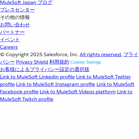
MuleSoft Japan ブログ
プレスセンター
その他の情報
お問い合わせ
パートナー
イベント
Careers
© Copyright 2025
Salesforce, Inc.
All rights reserved.
プライ
バシー
Privacy Shield
利用規約
Cookies Settings
お客様によるプライバシー設定の選択肢
Link to MuleSoft Linkedin profile
Link to MuleSoft Twitter
profile
Link to MuleSoft Instagram profile
Link to MuleSoft
Facebook profile
Link to MuleSoft Videos platform
Link to
MuleSoft Twitch profile