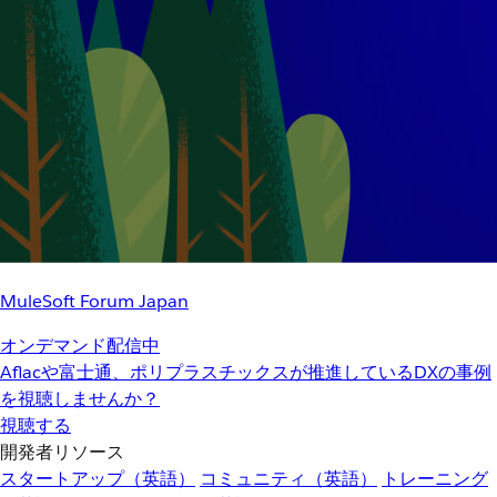
MuleSoft Forum Japan
オンデマンド配信中
Aflacや富士通、ポリプラスチックスが推進しているDXの事例
を視聴しませんか？
視聴する
開発者リソース
スタートアップ（英語）
コミュニティ（英語）
トレーニング