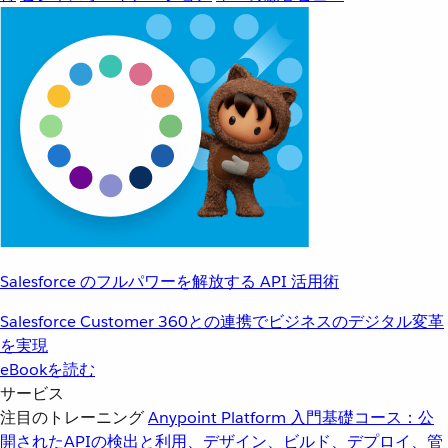
Salesforce のフルパワーを解放する API 活用術
Salesforce Customer 360との連携でビジネスのデジタル変革
を実現
eBookを読む
サービス
注目のトレーニング
Anypoint Platform 入門
基礎コース：公
開されたAPIの検出と利用、デザイン、ビルド、デプロイ、管