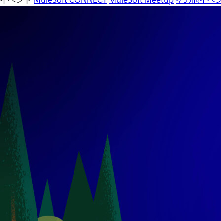
イベント
MuleSoft CONNECT
MuleSoft Meetup
その他イベ