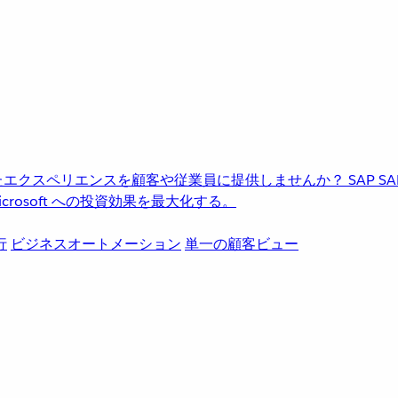
進化したエクスペリエンスを顧客や従業員に提供しませんか？
SAP
S
rosoft への投資効果を最大化する。
行
ビジネスオートメーション
単一の顧客ビュー