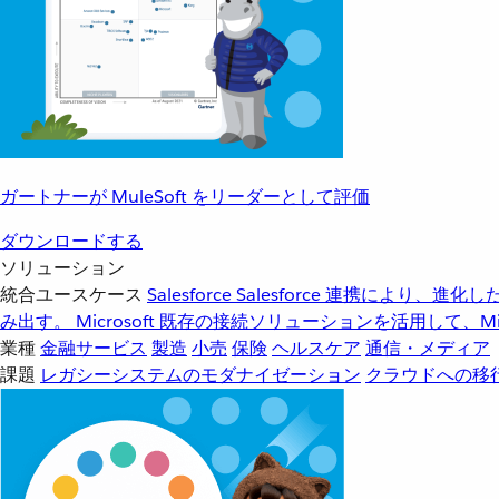
ガートナーが MuleSoft をリーダーとして評価
ダウンロードする
ソリューション
統合ユースケース
Salesforce
Salesforce 連携により、
み出す。
Microsoft
既存の接続ソリューションを活用して、Mic
業種
金融サービス
製造
小売
保険
ヘルスケア
通信・メディア
課題
レガシーシステムのモダナイゼーション
クラウドへの移