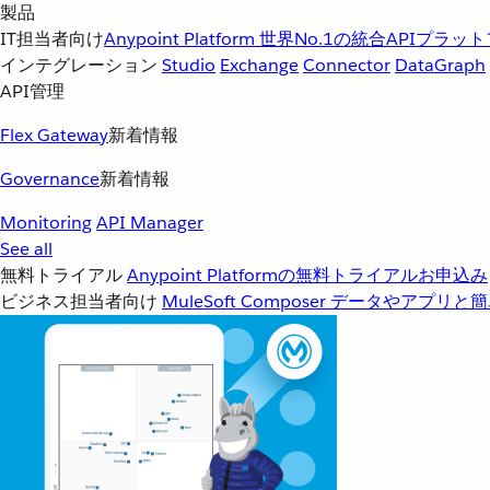
製品
IT担当者向け
Anypoint Platform
世界No.1の統合APIプラッ
インテグレーション
Studio
Exchange
Connector
DataGraph
API管理
Flex Gateway
新着情報
Governance
新着情報
Monitoring
API Manager
See all
無料トライアル
Anypoint Platformの無料トライアルお申込み
ビジネス担当者向け
MuleSoft Composer
データやアプリと簡