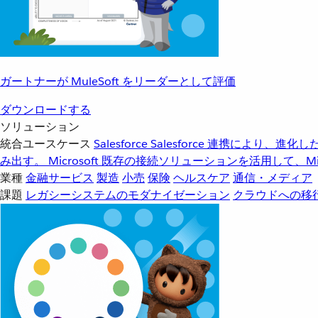
ガートナーが MuleSoft をリーダーとして評価
ダウンロードする
ソリューション
統合ユースケース
Salesforce
Salesforce 連携により、
み出す。
Microsoft
既存の接続ソリューションを活用して、Mic
業種
金融サービス
製造
小売
保険
ヘルスケア
通信・メディア
課題
レガシーシステムのモダナイゼーション
クラウドへの移