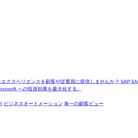
進化したエクスペリエンスを顧客や従業員に提供しませんか？
SAP
S
rosoft への投資効果を最大化する。
行
ビジネスオートメーション
単一の顧客ビュー