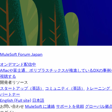
MuleSoft Forum Japan
オンデマンド配信中
Aflacや富士通、ポリプラスチックスが推進しているDXの事
視聴する
開発者リソース
スタートアップ（英語）
コミュニティ（英語）
トレーニング
パートナー
English
(Full site)
日本語
お問い合わせ
MuleSoft に連絡
サポートを依頼
グローバル拠