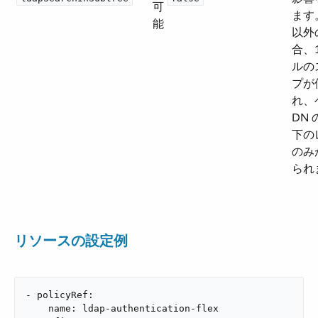
可
ます
能
以外
合、
ルの
プが
れ、
DN
下の
のみ
られ
リソースの設定例
- policyRef:

    name: ldap-authentication-flex
