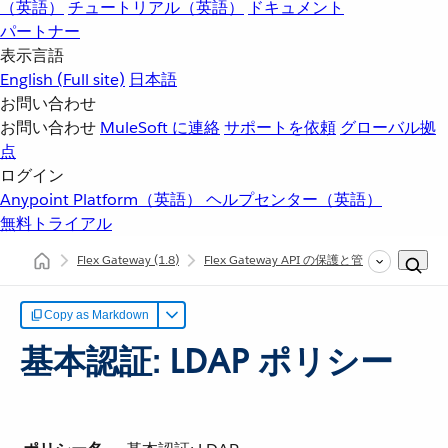
（英語）
チュートリアル（英語）
ドキュメント
パートナー
表示言語
English
(Full site)
日本語
お問い合わせ
お問い合わせ
MuleSoft に連絡
サポートを依頼
グローバル拠
点
ログイン
Anypoint Platform（英語）
ヘルプセンター（英語）
無料トライアル
Flex Gateway
(1.8)
Flex Gateway API の保護と管理
内部ポリ
Copy as Markdown
基本認証: LDAP ポリシー