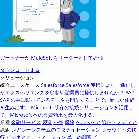
ガートナーが MuleSoft をリーダーとして評価
ダウンロードする
ソリューション
統合ユースケース
Salesforce
Salesforce 連携により、進化し
たエクスペリエンスを顧客や従業員に提供しませんか？
SAP
SAP の中に眠っているデータを開放することで、新しい価値
を生み出す。
Microsoft
既存の接続ソリューションを活用し
て、Microsoft への投資効果を最大化する。
業種
金融サービス
製造
小売
保険
ヘルスケア
通信・メディア
課題
レガシーシステムのモダナイゼーション
クラウドへの移
行
ビジネスオートメーション
単一の顧客ビュー