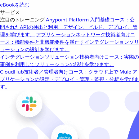
eBookを読む
サービス
注目のトレーニング
Anypoint Platform 入門
基礎コース：公
開されたAPIの検出と利用、デザイン、ビルド、デプロイ、管
理を学びます。
アプリケーションネットワーク
技術者向けコ
ース：機能要件と非機能要件を満たすインテグレーションソリ
ューションの設計を学びます。
インテグレーションソリューション
技術者向けコース：実際の
事例を利用してソリューションの設計を学びます。
CloudHub
技術者／管理者向けコース：クラウド上で Mule ア
プリケーションの設定・デプロイ・管理・監視・分析を学びま
す。