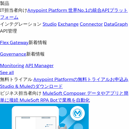
製品
IT担当者向け
Anypoint Platform
世界No.1の統合APIプラット
フォーム
インテグレーション
Studio
Exchange
Connector
DataGraph
API管理
Flex Gateway
新着情報
Governance
新着情報
Monitoring
API Manager
See all
無料トライアル
Anypoint Platformの無料トライアルお申込み
Studio & Muleのダウンロード
ビジネス担当者向け
MuleSoft Composer
データやアプリと簡
単に接続
MuleSoft RPA
Botで業務を自動化