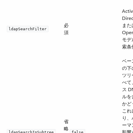
Acti
Dire
必
また
ldapSearchFilter
須
Ope
モデ
索条
ベー
の下
ツリ
べて
ス D
ルを
かど
これ
り、
省
ーマ
略
影響
ldapSearchInSubtree
false