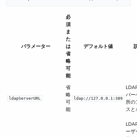
必
須
ま
た
パラメーター
は
デフォルト値
省
略
可
能
省
LDA
略
バー
ldapServerURL
ldap://127.0.0.1:389
可
所の
能
スと
LDA
ーザ