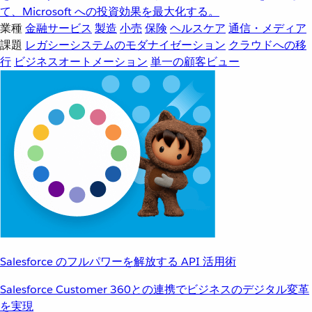
て、Microsoft への投資効果を最大化する。
業種
金融サービス
製造
小売
保険
ヘルスケア
通信・メディア
課題
レガシーシステムのモダナイゼーション
クラウドへの移
行
ビジネスオートメーション
単一の顧客ビュー
Salesforce のフルパワーを解放する API 活用術
Salesforce Customer 360との連携でビジネスのデジタル変革
を実現