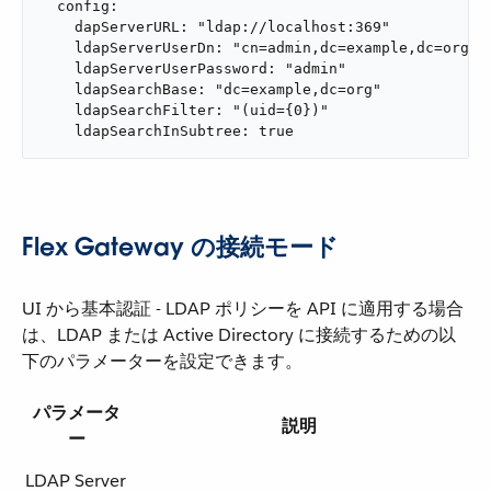
  config:

    dapServerURL: "ldap://localhost:369"

    ldapServerUserDn: "cn=admin,dc=example,dc=org"

    ldapServerUserPassword: "admin"

    ldapSearchBase: "dc=example,dc=org"

    ldapSearchFilter: "(uid={0})"

    ldapSearchInSubtree: true
Flex Gateway の接続モード
UI から基本認証 - LDAP ポリシーを API に適用する場合
は、LDAP または Active Directory に接続するための以
下のパラメーターを設定できます。
パラメータ
説明
ー
LDAP Server