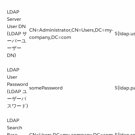
LDAP
Server
User DN
CN=Administrator,CN=Users,DC=my-
(LDAP サ
${ldap.u
company,DC=com
ーバーユ
ーザー
DN)
LDAP
User
Password
somePassword
${ldap.p
(LDAP ユ
ーザーパ
スワード)
LDAP
Search
Base
CN=Users,DC=my-company,DC=com
${ldap.s