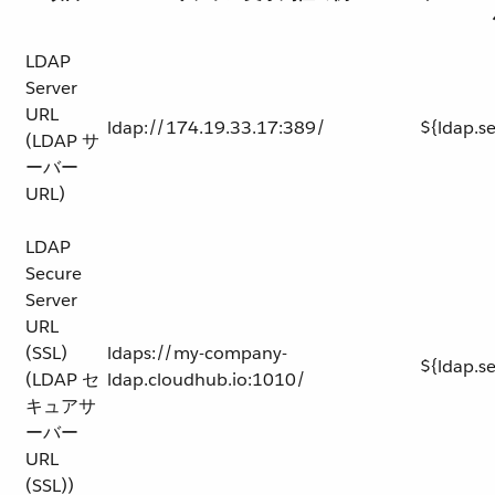
LDAP
Server
URL
ldap://174.19.33.17:389/
${ldap.se
(LDAP サ
ーバー
URL)
LDAP
Secure
Server
URL
(SSL)
ldaps://my-company-
${ldap.se
(LDAP セ
ldap.cloudhub.io:1010/
キュアサ
ーバー
URL
(SSL))