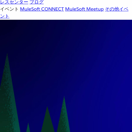
レスセンター
ブログ
イベント
MuleSoft CONNECT
MuleSoft Meetup
その他イベ
ント