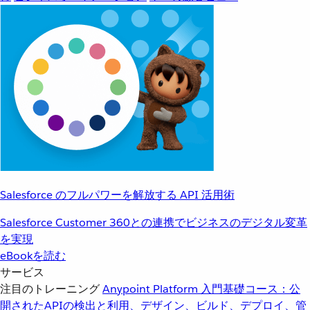
Salesforce のフルパワーを解放する API 活用術
Salesforce Customer 360との連携でビジネスのデジタル変革
を実現
eBookを読む
サービス
注目のトレーニング
Anypoint Platform 入門
基礎コース：公
開されたAPIの検出と利用、デザイン、ビルド、デプロイ、管