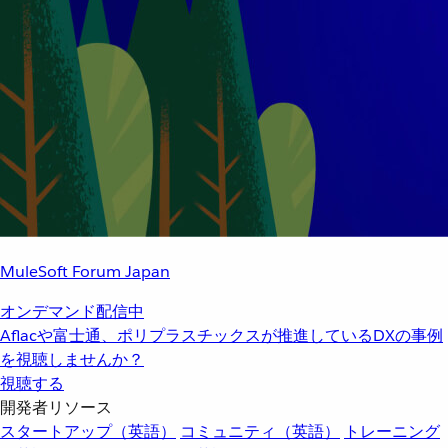
MuleSoft Forum Japan
オンデマンド配信中
Aflacや富士通、ポリプラスチックスが推進しているDXの事例
を視聴しませんか？
視聴する
開発者リソース
スタートアップ（英語）
コミュニティ（英語）
トレーニング