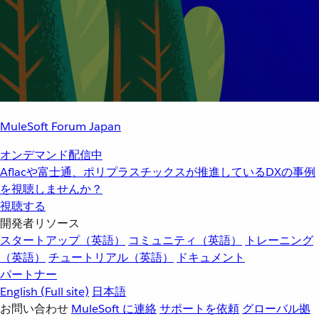
MuleSoft Forum Japan
オンデマンド配信中
Aflacや富士通、ポリプラスチックスが推進しているDXの事例
を視聴しませんか？
視聴する
開発者リソース
スタートアップ（英語）
コミュニティ（英語）
トレーニング
（英語）
チュートリアル（英語）
ドキュメント
パートナー
English
(Full site)
日本語
お問い合わせ
MuleSoft に連絡
サポートを依頼
グローバル拠