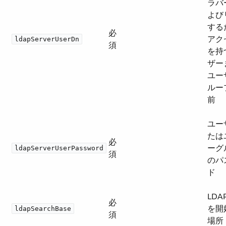
ラバ
よび
する
必
アク
ldapServerUserDn
須
を持
ザー
ユー
ルー
前
ユー
たは
必
ーグ
ldapServerUserPassword
須
のパ
ド
LDA
必
を開
ldapSearchBase
須
場所