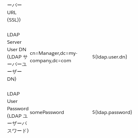
ーバー
URL
(SSL))
LDAP
Server
User DN
cn=Manager,dc=my-
(LDAP サ
${ldap.user.dn}
company,dc=com
ーバーユ
ーザー
DN)
LDAP
User
Password
somePassword
${ldap.password}
(LDAP ユ
ーザーパ
スワード)