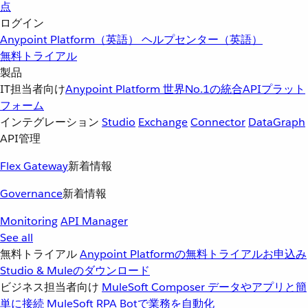
点
ログイン
Anypoint Platform（英語）
ヘルプセンター（英語）
無料トライアル
製品
IT担当者向け
Anypoint Platform
世界No.1の統合APIプラット
フォーム
インテグレーション
Studio
Exchange
Connector
DataGraph
API管理
Flex Gateway
新着情報
Governance
新着情報
Monitoring
API Manager
See all
無料トライアル
Anypoint Platformの無料トライアルお申込み
Studio & Muleのダウンロード
ビジネス担当者向け
MuleSoft Composer
データやアプリと簡
単に接続
MuleSoft RPA
Botで業務を自動化