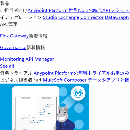
製品
IT担当者向け
Anypoint Platform
世界No.1の統合APIプラッ
インテグレーション
Studio
Exchange
Connector
DataGraph
API管理
Flex Gateway
新着情報
Governance
新着情報
Monitoring
API Manager
See all
無料トライアル
Anypoint Platformの無料トライアルお申込み
ビジネス担当者向け
MuleSoft Composer
データやアプリと簡