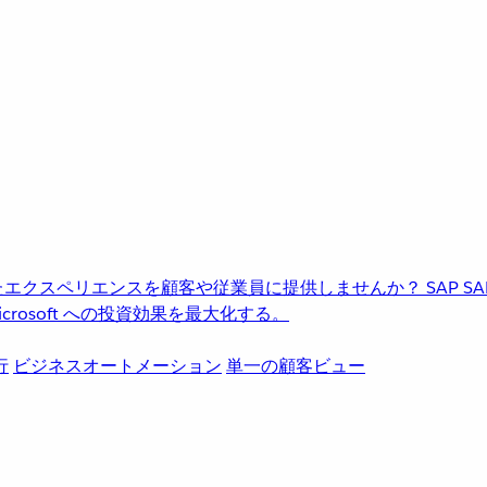
進化したエクスペリエンスを顧客や従業員に提供しませんか？
SAP
S
rosoft への投資効果を最大化する。
行
ビジネスオートメーション
単一の顧客ビュー