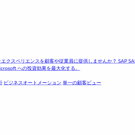
進化したエクスペリエンスを顧客や従業員に提供しませんか？
SAP
S
rosoft への投資効果を最大化する。
行
ビジネスオートメーション
単一の顧客ビュー