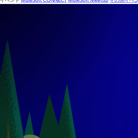
イベント
MuleSoft CONNECT
MuleSoft Meetup
その他イベ