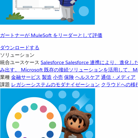
ガートナーが MuleSoft をリーダーとして評価
ダウンロードする
ソリューション
統合ユースケース
Salesforce
Salesforce 連携により、
み出す。
Microsoft
既存の接続ソリューションを活用して、Mic
業種
金融サービス
製造
小売
保険
ヘルスケア
通信・メディア
課題
レガシーシステムのモダナイゼーション
クラウドへの移