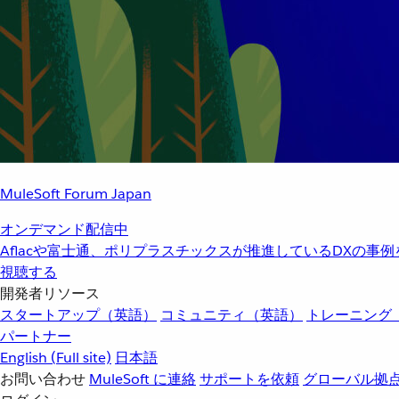
MuleSoft Forum Japan
オンデマンド配信中
Aflacや富士通、ポリプラスチックスが推進しているDXの事
視聴する
開発者リソース
スタートアップ（英語）
コミュニティ（英語）
トレーニング
パートナー
English
(Full site)
日本語
お問い合わせ
MuleSoft に連絡
サポートを依頼
グローバル拠