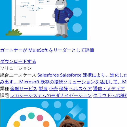
ガートナーが MuleSoft をリーダーとして評価
ダウンロードする
ソリューション
統合ユースケース
Salesforce
Salesforce 連携により、
み出す。
Microsoft
既存の接続ソリューションを活用して、Mic
業種
金融サービス
製造
小売
保険
ヘルスケア
通信・メディア
課題
レガシーシステムのモダナイゼーション
クラウドへの移