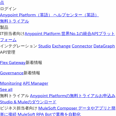
点
ログイン
Anypoint Platform（英語）
ヘルプセンター（英語）
無料トライアル
製品
IT担当者向け
Anypoint Platform
世界No.1の統合APIプラット
フォーム
インテグレーション
Studio
Exchange
Connector
DataGraph
API管理
Flex Gateway
新着情報
Governance
新着情報
Monitoring
API Manager
See all
無料トライアル
Anypoint Platformの無料トライアルお申込み
Studio & Muleのダウンロード
ビジネス担当者向け
MuleSoft Composer
データやアプリと簡
単に接続
MuleSoft RPA
Botで業務を自動化