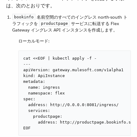
は、次のとおりです。
​ 名前空間のすべてのイングレス north-south ト
bookinfo
ラフィックを ​
​ サービスに転送する Flex
productpage
Gateway イングレス API インスタンスを作成します。
ローカルモード:
cat <<EOF | kubectl apply -f -

---

apiVersion: gateway.mulesoft.com/v1alpha1

kind: ApiInstance

metadata:

  name: ingress

  namespace: flex

spec:

  address: http://0.0.0.0:8081/ingress/

  services:

    productpage:

      address: http://productpage.bookinfo.svc:
EOF