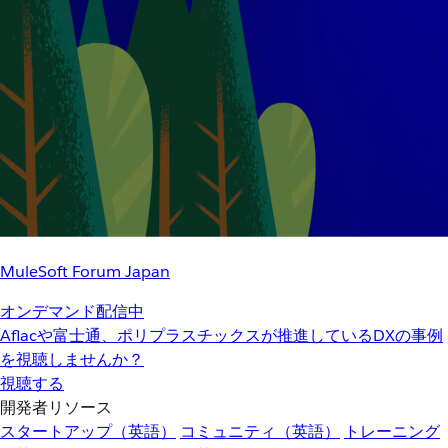
MuleSoft Forum Japan
オンデマンド配信中
Aflacや富士通、ポリプラスチックスが推進しているDXの事例
を視聴しませんか？
視聴する
開発者リソース
スタートアップ（英語）
コミュニティ（英語）
トレーニング