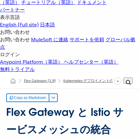
（英語）
チュートリアル（英語）
ドキュメント
パートナー
表示言語
English
(Full site)
日本語
お問い合わせ
お問い合わせ
MuleSoft に連絡
サポートを依頼
グローバル拠
点
ログイン
Anypoint Platform（英語）
ヘルプセンター（英語）
無料トライアル
Flex Gateway
(1.9)
Kubernetes デプロイメントの管理
Flex
Copy as Markdown
Flex Gateway と Istio サ
ービスメッシュの統合