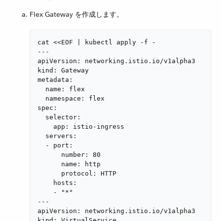
Flex Gateway を作成します。
cat <<EOF | kubectl apply -f -

---

apiVersion: networking.istio.io/v1alpha3

kind: Gateway

metadata:

  name: flex

  namespace: flex

spec:

  selector:

    app: istio-ingress

  servers:

  - port:

      number: 80

      name: http

      protocol: HTTP

    hosts:

    - "*"

---

apiVersion: networking.istio.io/v1alpha3

kind: VirtualService
