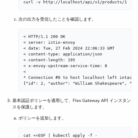
curl -v http://localhost/api/v1/products/1
次の出力を受信したことを確認します。
< HTTP/1.1 200 OK

< server: istio-envoy

< date: Tue, 27 Feb 2024 22:06:33 GMT

< content-type: application/json

< content-length: 195

< x-envoy-upstream-service-time: 8

<

* Connection #0 to host localhost left intact

{"id": 2, "author": "William Shakespeare", "ye
基本認証ポリシーを適用して、Flex Gateway API インスタン
スを保護します。
ポリシーを追加します。
cat <<EOF | kubectl apply -f -
