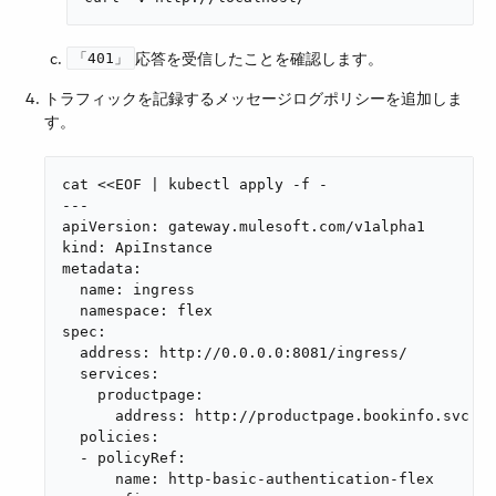
​応答を受信したことを確認します。
「401」
トラフィックを記録するメッセージログポリシーを追加しま
す。
cat <<EOF | kubectl apply -f -

---

apiVersion: gateway.mulesoft.com/v1alpha1

kind: ApiInstance

metadata:

  name: ingress

  namespace: flex

spec:

  address: http://0.0.0.0:8081/ingress/

  services:

    productpage:

      address: http://productpage.bookinfo.svc:90
  policies:

  - policyRef:

      name: http-basic-authentication-flex
