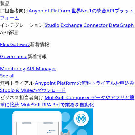
製品
IT担当者向け
Anypoint Platform
世界No.1の統合APIプラット
フォーム
インテグレーション
Studio
Exchange
Connector
DataGraph
API管理
Flex Gateway
新着情報
Governance
新着情報
Monitoring
API Manager
See all
無料トライアル
Anypoint Platformの無料トライアルお申込み
Studio & Muleのダウンロード
ビジネス担当者向け
MuleSoft Composer
データやアプリと簡
単に接続
MuleSoft RPA
Botで業務を自動化