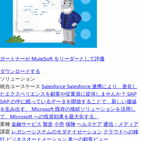
ガートナーが MuleSoft をリーダーとして評価
ダウンロードする
ソリューション
統合ユースケース
Salesforce
Salesforce 連携により、進化し
たエクスペリエンスを顧客や従業員に提供しませんか？
SAP
SAP の中に眠っているデータを開放することで、新しい価値
を生み出す。
Microsoft
既存の接続ソリューションを活用し
て、Microsoft への投資効果を最大化する。
業種
金融サービス
製造
小売
保険
ヘルスケア
通信・メディア
課題
レガシーシステムのモダナイゼーション
クラウドへの移
行
ビジネスオートメーション
単一の顧客ビュー