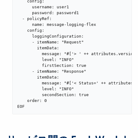
    config:

      username: user1

      password: password1

  - policyRef:

      name: message-logging-flex

    config:

      loggingConfiguration:

      - itemName: "Request"

        itemData:

          message: "#['> ' ++ attributes.version 
          level: "INFO"

          firstSection: true

      - itemName: "Response"

        itemData:

          message: "#['< Status=' ++ attributes.s
          level: "INFO"

          secondSection: true

    order: 0

EOF