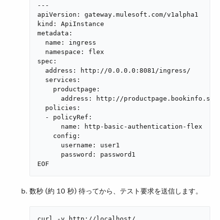
---

apiVersion: gateway.mulesoft.com/v1alpha1

kind: ApiInstance

metadata:

  name: ingress

  namespace: flex

spec:

  address: http://0.0.0.0:8081/ingress/

  services:

    productpage:

      address: http://productpage.bookinfo.svc:
  policies:

  - policyRef:

      name: http-basic-authentication-flex

    config:

      username: user1

      password: password1

EOF
数秒 (約 10 秒) 待ってから、テスト要求を送信します。
curl -v http://localhost/