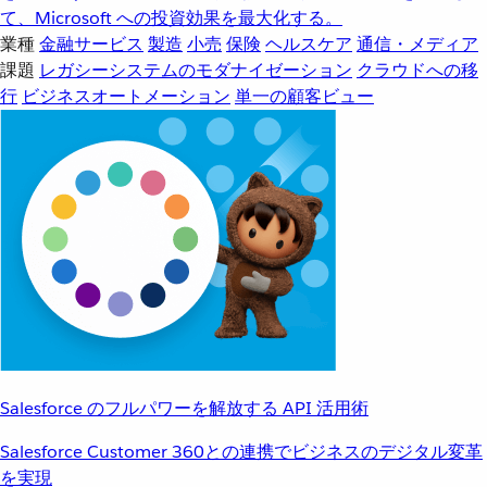
て、Microsoft への投資効果を最大化する。
業種
金融サービス
製造
小売
保険
ヘルスケア
通信・メディア
課題
レガシーシステムのモダナイゼーション
クラウドへの移
行
ビジネスオートメーション
単一の顧客ビュー
Salesforce のフルパワーを解放する API 活用術
Salesforce Customer 360との連携でビジネスのデジタル変革
を実現