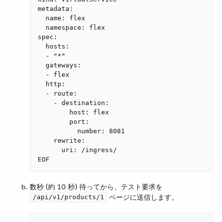
metadata:

  name: flex

  namespace: flex

spec:

  hosts:

  - "*"

  gateways:

  - flex

  http:

  - route:

    - destination:

        host: flex

        port:

          number: 8081

    rewrite:

      uri: /ingress/

EOF
数秒 (約 10 秒) 待ってから、テスト要求を ​
​ ページに送信します。
/api/v1/products/1