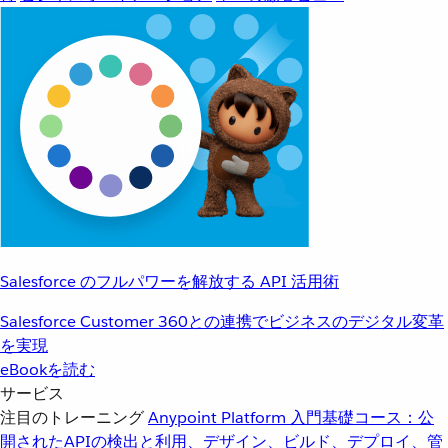
Salesforce のフルパワーを解放する API 活用術
Salesforce Customer 360との連携でビジネスのデジタル変革
を実現
eBookを読む
サービス
注目のトレーニング
Anypoint Platform 入門
基礎コース：公
開されたAPIの検出と利用、デザイン、ビルド、デプロイ、管