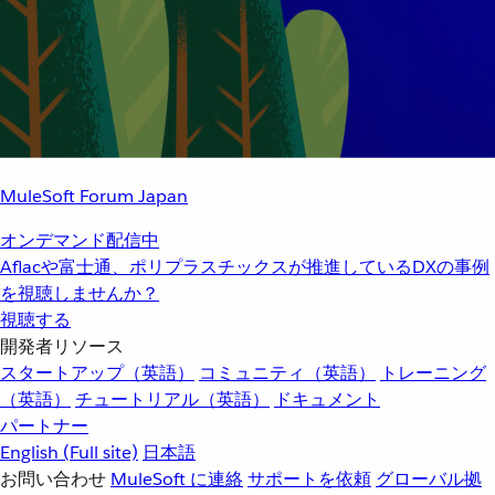
MuleSoft Forum Japan
オンデマンド配信中
Aflacや富士通、ポリプラスチックスが推進しているDXの事例
を視聴しませんか？
視聴する
開発者リソース
スタートアップ（英語）
コミュニティ（英語）
トレーニング
（英語）
チュートリアル（英語）
ドキュメント
パートナー
English
(Full site)
日本語
お問い合わせ
MuleSoft に連絡
サポートを依頼
グローバル拠