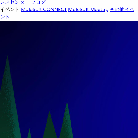
レスセンター
ブログ
イベント
MuleSoft CONNECT
MuleSoft Meetup
その他イベ
ント