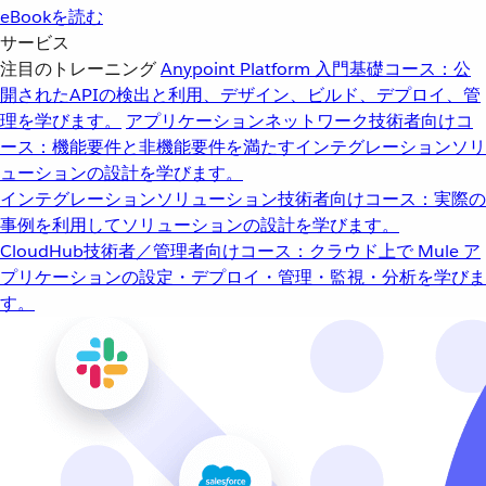
eBookを読む
サービス
注目のトレーニング
Anypoint Platform 入門
基礎コース：公
開されたAPIの検出と利用、デザイン、ビルド、デプロイ、管
理を学びます。
アプリケーションネットワーク
技術者向けコ
ース：機能要件と非機能要件を満たすインテグレーションソリ
ューションの設計を学びます。
インテグレーションソリューション
技術者向けコース：実際の
事例を利用してソリューションの設計を学びます。
CloudHub
技術者／管理者向けコース：クラウド上で Mule ア
プリケーションの設定・デプロイ・管理・監視・分析を学びま
す。