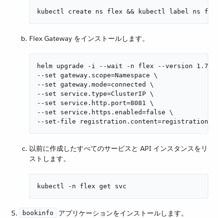
kubectl create ns flex && kubectl label ns fle
Flex Gateway をインストールします。
helm upgrade -i --wait -n flex --version 1.7.0 
--set gateway.scope=Namespace \

--set gateway.mode=connected \

--set service.type=ClusterIP \

--set service.http.port=8081 \

--set service.https.enabled=false \

--set-file registration.content=registration.y
以前に作成したすべてのサービスと API インスタンスをリ
ストします。
kubectl -n flex get svc
​ アプリケーションをインストールします。
bookinfo