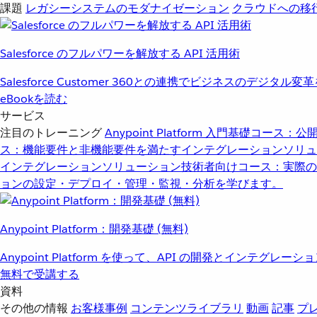
課題
レガシーシステムのモダナイゼーション
クラウドへの移
Salesforce のフルパワーを解放する API 活用術
Salesforce Customer 360との連携でビジネスのデジタル変
eBookを読む
サービス
注目のトレーニング
Anypoint Platform 入門
基礎コース：公開
ス：機能要件と非機能要件を満たすインテグレーションソリュ
インテグレーションソリューション
技術者向けコース：実際の
ョンの設定・デプロイ・管理・監視・分析を学びます。
Anypoint Platform：開発基礎 (無料)
Anypoint Platform を使って、API の開発とインテグ
無料で受講する
資料
その他の情報
お客様事例
コンテンツライブラリ
動画
記事
プ