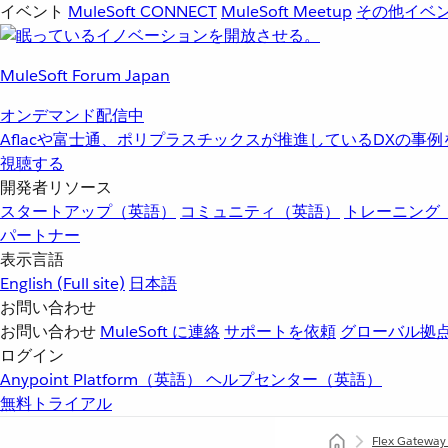
イベント
MuleSoft CONNECT
MuleSoft Meetup
その他イベ
MuleSoft Forum Japan
オンデマンド配信中
Aflacや富士通、ポリプラスチックスが推進しているDXの事
視聴する
開発者リソース
スタートアップ（英語）
コミュニティ（英語）
トレーニング
パートナー
表示言語
English
(Full site)
日本語
お問い合わせ
お問い合わせ
MuleSoft に連絡
サポートを依頼
グローバル拠
ログイン
Anypoint Platform（英語）
ヘルプセンター（英語）
無料トライアル
Flex Gatewa