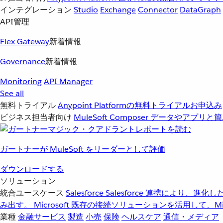
インテグレーション
Studio
Exchange
Connector
DataGraph
API管理
Flex Gateway
新着情報
Governance
新着情報
Monitoring
API Manager
See all
無料トライアル
Anypoint Platformの無料トライアルお申込み
ビジネス担当者向け
MuleSoft Composer
データやアプリと簡
ガートナーが MuleSoft をリーダーとして評価
ダウンロードする
ソリューション
統合ユースケース
Salesforce
Salesforce 連携により、
み出す。
Microsoft
既存の接続ソリューションを活用して、Mic
業種
金融サービス
製造
小売
保険
ヘルスケア
通信・メディア