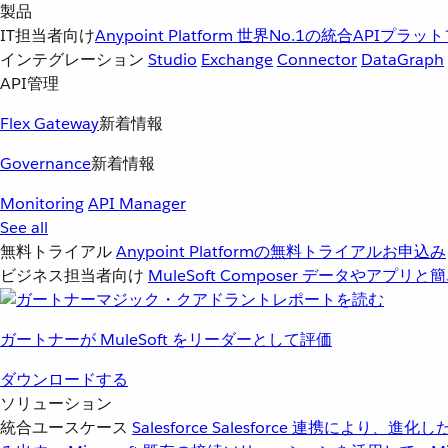
製品
IT担当者向け
Anypoint Platform
世界No.1の統合APIプラッ
インテグレーション
Studio
Exchange
Connector
DataGraph
API管理
Flex Gateway
新着情報
Governance
新着情報
Monitoring
API Manager
See all
無料トライアル
Anypoint Platformの無料トライアルお申込み
ビジネス担当者向け
MuleSoft Composer
データやアプリと簡
ガートナーが MuleSoft をリーダーとして評価
ダウンロードする
ソリューション
統合ユースケース
Salesforce
Salesforce 連携により、