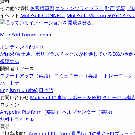
資料
その他の情報
お客様事例
コンテンツライブラリ
動画
記事
プ
イベント
MuleSoft CONNECT
MuleSoft Meetup
その他イベ
MuleSoft Forum Japan
オンデマンド配信中
Aflacや富士通、ポリプラスチックスが推進しているDXの事
視聴する
開発者リソース
スタートアップ（英語）
コミュニティ（英語）
トレーニング
パートナー
English
(Full site)
日本語
お問い合わせ
MuleSoft に連絡
サポートを依頼
グローバル拠
ログイン
Anypoint Platform（英語）
ヘルプセンター（英語）
無料トライアル
製品
IT担当者向け
Anypoint Platform
世界No.1の統合APIプラッ