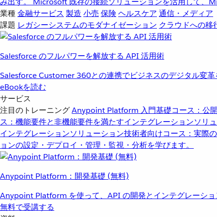
み出す。
Microsoft
既存の接続ソリューションを活用して、Mic
業種
金融サービス
製造
小売
保険
ヘルスケア
通信・メディア
課題
レガシーシステムのモダナイゼーション
クラウドへの移
Salesforce のフルパワーを解放する API 活用術
Salesforce Customer 360との連携でビジネスのデジタル変
eBookを読む
サービス
注目のトレーニング
Anypoint Platform 入門
基礎コース：公開
ス：機能要件と非機能要件を満たすインテグレーションソリュ
インテグレーションソリューション
技術者向けコース：実際の
ョンの設定・デプロイ・管理・監視・分析を学びます。
Anypoint Platform：開発基礎 (無料)
Anypoint Platform を使って、API の開発とインテグ
無料で受講する