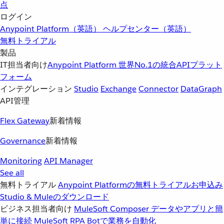
点
ログイン
Anypoint Platform（英語）
ヘルプセンター（英語）
無料トライアル
製品
IT担当者向け
Anypoint Platform
世界No.1の統合APIプラット
フォーム
インテグレーション
Studio
Exchange
Connector
DataGraph
API管理
Flex Gateway
新着情報
Governance
新着情報
Monitoring
API Manager
See all
無料トライアル
Anypoint Platformの無料トライアルお申込み
Studio & Muleのダウンロード
ビジネス担当者向け
MuleSoft Composer
データやアプリと簡
単に接続
MuleSoft RPA
Botで業務を自動化