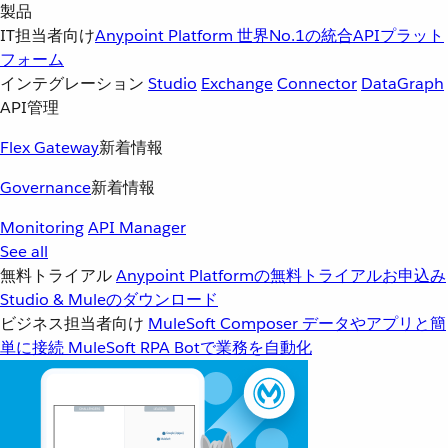
製品
IT担当者向け
Anypoint Platform
世界No.1の統合APIプラット
フォーム
インテグレーション
Studio
Exchange
Connector
DataGraph
API管理
Flex Gateway
新着情報
Governance
新着情報
Monitoring
API Manager
See all
無料トライアル
Anypoint Platformの無料トライアルお申込み
Studio & Muleのダウンロード
ビジネス担当者向け
MuleSoft Composer
データやアプリと簡
単に接続
MuleSoft RPA
Botで業務を自動化