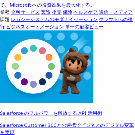
て、Microsoft への投資効果を最大化する。
業種
金融サービス
製造
小売
保険
ヘルスケア
通信・メディア
課題
レガシーシステムのモダナイゼーション
クラウドへの移
行
ビジネスオートメーション
単一の顧客ビュー
Salesforce のフルパワーを解放する API 活用術
Salesforce Customer 360との連携でビジネスのデジタル変革
を実現