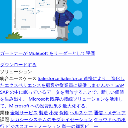
ガートナーが MuleSoft をリーダーとして評価
ダウンロードする
ソリューション
統合ユースケース
Salesforce
Salesforce 連携により、進化し
たエクスペリエンスを顧客や従業員に提供しませんか？
SAP
SAP の中に眠っているデータを開放することで、新しい価値
を生み出す。
Microsoft
既存の接続ソリューションを活用し
て、Microsoft への投資効果を最大化する。
業種
金融サービス
製造
小売
保険
ヘルスケア
通信・メディア
課題
レガシーシステムのモダナイゼーション
クラウドへの移
行
ビジネスオートメーション
単一の顧客ビュー