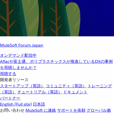
MuleSoft Forum Japan
オンデマンド配信中
Aflacや富士通、ポリプラスチックスが推進しているDXの事例
を視聴しませんか？
視聴する
開発者リソース
スタートアップ（英語）
コミュニティ（英語）
トレーニング
（英語）
チュートリアル（英語）
ドキュメント
パートナー
English
(Full site)
日本語
お問い合わせ
MuleSoft に連絡
サポートを依頼
グローバル拠