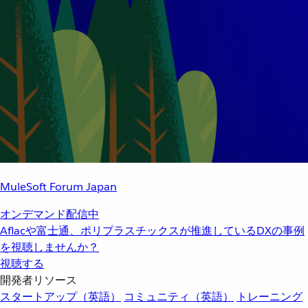
MuleSoft Forum Japan
オンデマンド配信中
Aflacや富士通、ポリプラスチックスが推進しているDXの事例
を視聴しませんか？
視聴する
開発者リソース
スタートアップ（英語）
コミュニティ（英語）
トレーニング