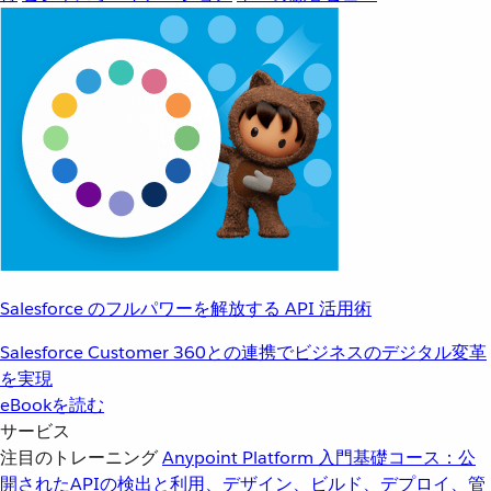
Salesforce のフルパワーを解放する API 活用術
Salesforce Customer 360との連携でビジネスのデジタル変革
を実現
eBookを読む
サービス
注目のトレーニング
Anypoint Platform 入門
基礎コース：公
開されたAPIの検出と利用、デザイン、ビルド、デプロイ、管