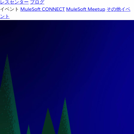
レスセンター
ブログ
イベント
MuleSoft CONNECT
MuleSoft Meetup
その他イベ
ント