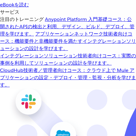
eBookを読む
サービス
注目のトレーニング
Anypoint Platform 入門
基礎コース：公
開されたAPIの検出と利用、デザイン、ビルド、デプロイ、管
理を学びます。
アプリケーションネットワーク
技術者向けコ
ース：機能要件と非機能要件を満たすインテグレーションソリ
ューションの設計を学びます。
インテグレーションソリューション
技術者向けコース：実際の
事例を利用してソリューションの設計を学びます。
CloudHub
技術者／管理者向けコース：クラウド上で Mule ア
プリケーションの設定・デプロイ・管理・監視・分析を学びま
す。