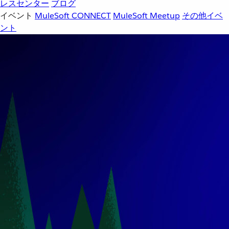
レスセンター
ブログ
イベント
MuleSoft CONNECT
MuleSoft Meetup
その他イベ
ント