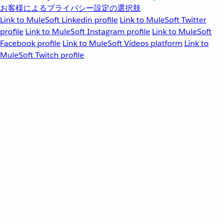
お客様によるプライバシー設定の選択肢
Link to MuleSoft Linkedin profile
Link to MuleSoft Twitter
profile
Link to MuleSoft Instagram profile
Link to MuleSoft
Facebook profile
Link to MuleSoft Videos platform
Link to
MuleSoft Twitch profile