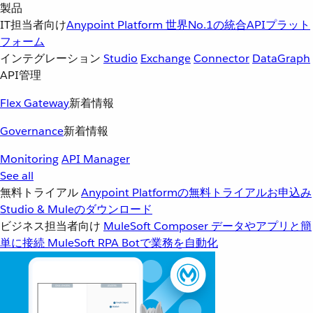
製品
IT担当者向け
Anypoint Platform
世界No.1の統合APIプラット
フォーム
インテグレーション
Studio
Exchange
Connector
DataGraph
API管理
Flex Gateway
新着情報
Governance
新着情報
Monitoring
API Manager
See all
無料トライアル
Anypoint Platformの無料トライアルお申込み
Studio & Muleのダウンロード
ビジネス担当者向け
MuleSoft Composer
データやアプリと簡
単に接続
MuleSoft RPA
Botで業務を自動化