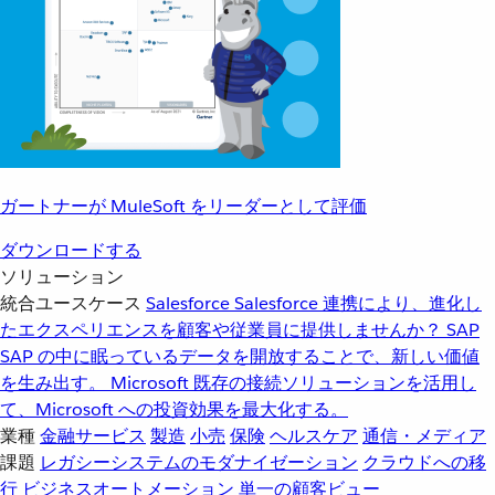
ガートナーが MuleSoft をリーダーとして評価
ダウンロードする
ソリューション
統合ユースケース
Salesforce
Salesforce 連携により、進化し
たエクスペリエンスを顧客や従業員に提供しませんか？
SAP
SAP の中に眠っているデータを開放することで、新しい価値
を生み出す。
Microsoft
既存の接続ソリューションを活用し
て、Microsoft への投資効果を最大化する。
業種
金融サービス
製造
小売
保険
ヘルスケア
通信・メディア
課題
レガシーシステムのモダナイゼーション
クラウドへの移
行
ビジネスオートメーション
単一の顧客ビュー