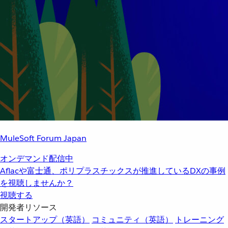
MuleSoft Forum Japan
オンデマンド配信中
Aflacや富士通、ポリプラスチックスが推進しているDXの事例
を視聴しませんか？
視聴する
開発者リソース
スタートアップ（英語）
コミュニティ（英語）
トレーニング