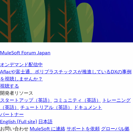
MuleSoft Forum Japan
オンデマンド配信中
Aflacや富士通、ポリプラスチックスが推進しているDXの事例
を視聴しませんか？
視聴する
開発者リソース
スタートアップ（英語）
コミュニティ（英語）
トレーニング
（英語）
チュートリアル（英語）
ドキュメント
パートナー
English
(Full site)
日本語
お問い合わせ
MuleSoft に連絡
サポートを依頼
グローバル拠