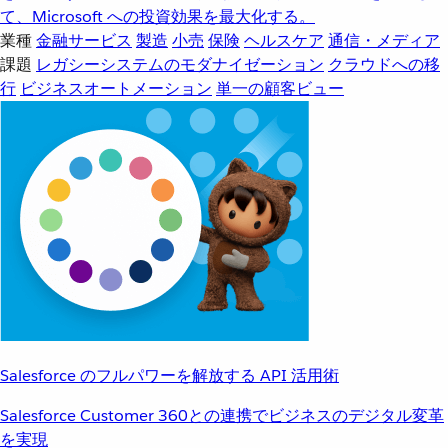
て、Microsoft への投資効果を最大化する。
業種
金融サービス
製造
小売
保険
ヘルスケア
通信・メディア
課題
レガシーシステムのモダナイゼーション
クラウドへの移
行
ビジネスオートメーション
単一の顧客ビュー
Salesforce のフルパワーを解放する API 活用術
Salesforce Customer 360との連携でビジネスのデジタル変革
を実現