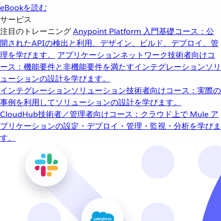
eBookを読む
サービス
注目のトレーニング
Anypoint Platform 入門
基礎コース：公
開されたAPIの検出と利用、デザイン、ビルド、デプロイ、管
理を学びます。
アプリケーションネットワーク
技術者向けコ
ース：機能要件と非機能要件を満たすインテグレーションソリ
ューションの設計を学びます。
インテグレーションソリューション
技術者向けコース：実際の
事例を利用してソリューションの設計を学びます。
CloudHub
技術者／管理者向けコース：クラウド上で Mule ア
プリケーションの設定・デプロイ・管理・監視・分析を学びま
す。