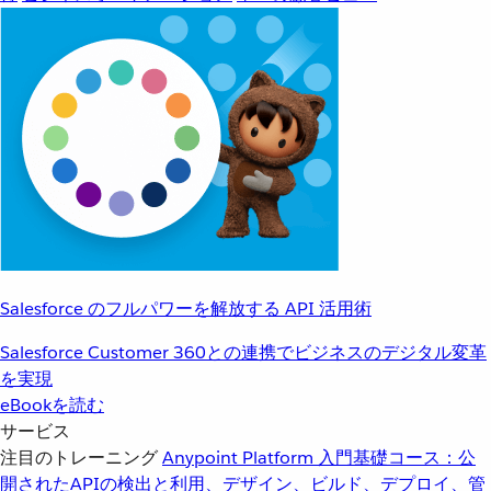
Salesforce のフルパワーを解放する API 活用術
Salesforce Customer 360との連携でビジネスのデジタル変革
を実現
eBookを読む
サービス
注目のトレーニング
Anypoint Platform 入門
基礎コース：公
開されたAPIの検出と利用、デザイン、ビルド、デプロイ、管