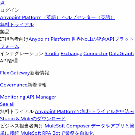
点
ログイン
Anypoint Platform（英語）
ヘルプセンター（英語）
無料トライアル
製品
IT担当者向け
Anypoint Platform
世界No.1の統合APIプラット
フォーム
インテグレーション
Studio
Exchange
Connector
DataGraph
API管理
Flex Gateway
新着情報
Governance
新着情報
Monitoring
API Manager
See all
無料トライアル
Anypoint Platformの無料トライアルお申込み
Studio & Muleのダウンロード
ビジネス担当者向け
MuleSoft Composer
データやアプリと簡
単に接続
MuleSoft RPA
Botで業務を自動化