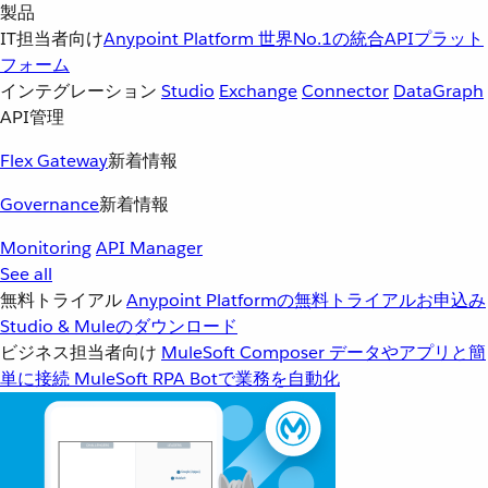
製品
IT担当者向け
Anypoint Platform
世界No.1の統合APIプラット
フォーム
インテグレーション
Studio
Exchange
Connector
DataGraph
API管理
Flex Gateway
新着情報
Governance
新着情報
Monitoring
API Manager
See all
無料トライアル
Anypoint Platformの無料トライアルお申込み
Studio & Muleのダウンロード
ビジネス担当者向け
MuleSoft Composer
データやアプリと簡
単に接続
MuleSoft RPA
Botで業務を自動化