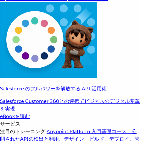
Salesforce のフルパワーを解放する API 活用術
Salesforce Customer 360との連携でビジネスのデジタル変革
を実現
eBookを読む
サービス
注目のトレーニング
Anypoint Platform 入門
基礎コース：公
開されたAPIの検出と利用、デザイン、ビルド、デプロイ、管