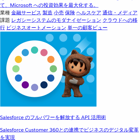
て、Microsoft への投資効果を最大化する。
業種
金融サービス
製造
小売
保険
ヘルスケア
通信・メディア
課題
レガシーシステムのモダナイゼーション
クラウドへの移
行
ビジネスオートメーション
単一の顧客ビュー
Salesforce のフルパワーを解放する API 活用術
Salesforce Customer 360との連携でビジネスのデジタル変革
を実現