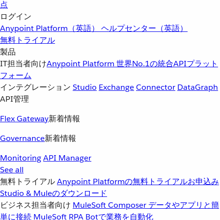
点
ログイン
Anypoint Platform（英語）
ヘルプセンター（英語）
無料トライアル
製品
IT担当者向け
Anypoint Platform
世界No.1の統合APIプラット
フォーム
インテグレーション
Studio
Exchange
Connector
DataGraph
API管理
Flex Gateway
新着情報
Governance
新着情報
Monitoring
API Manager
See all
無料トライアル
Anypoint Platformの無料トライアルお申込み
Studio & Muleのダウンロード
ビジネス担当者向け
MuleSoft Composer
データやアプリと簡
単に接続
MuleSoft RPA
Botで業務を自動化