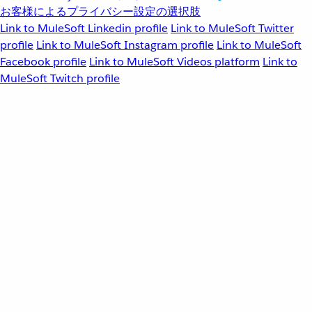
お客様によるプライバシー設定の選択肢
Link to MuleSoft Linkedin profile
Link to MuleSoft Twitter
profile
Link to MuleSoft Instagram profile
Link to MuleSoft
Facebook profile
Link to MuleSoft Videos platform
Link to
MuleSoft Twitch profile