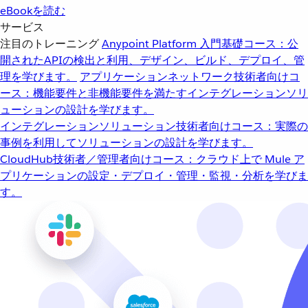
eBookを読む
サービス
注目のトレーニング
Anypoint Platform 入門
基礎コース：公
開されたAPIの検出と利用、デザイン、ビルド、デプロイ、管
理を学びます。
アプリケーションネットワーク
技術者向けコ
ース：機能要件と非機能要件を満たすインテグレーションソリ
ューションの設計を学びます。
インテグレーションソリューション
技術者向けコース：実際の
事例を利用してソリューションの設計を学びます。
CloudHub
技術者／管理者向けコース：クラウド上で Mule ア
プリケーションの設定・デプロイ・管理・監視・分析を学びま
す。