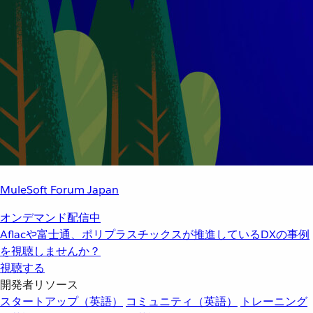
MuleSoft Forum Japan
オンデマンド配信中
Aflacや富士通、ポリプラスチックスが推進しているDXの事例
を視聴しませんか？
視聴する
開発者リソース
スタートアップ（英語）
コミュニティ（英語）
トレーニング