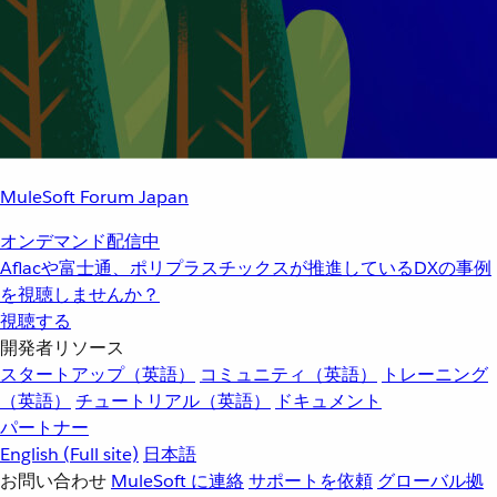
MuleSoft Forum Japan
オンデマンド配信中
Aflacや富士通、ポリプラスチックスが推進しているDXの事例
を視聴しませんか？
視聴する
開発者リソース
スタートアップ（英語）
コミュニティ（英語）
トレーニング
（英語）
チュートリアル（英語）
ドキュメント
パートナー
English
(Full site)
日本語
お問い合わせ
MuleSoft に連絡
サポートを依頼
グローバル拠