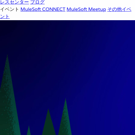
レスセンター
ブログ
イベント
MuleSoft CONNECT
MuleSoft Meetup
その他イベ
ント