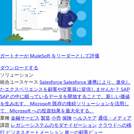
ガートナーが MuleSoft をリーダーとして評価
ダウンロードする
ソリューション
統合ユースケース
Salesforce
Salesforce 連携により、進化し
たエクスペリエンスを顧客や従業員に提供しませんか？
SAP
SAP の中に眠っているデータを開放することで、新しい価値
を生み出す。
Microsoft
既存の接続ソリューションを活用し
て、Microsoft への投資効果を最大化する。
業種
金融サービス
製造
小売
保険
ヘルスケア
通信・メディア
課題
レガシーシステムのモダナイゼーション
クラウドへの移
行
ビジネスオートメーション
単一の顧客ビュー