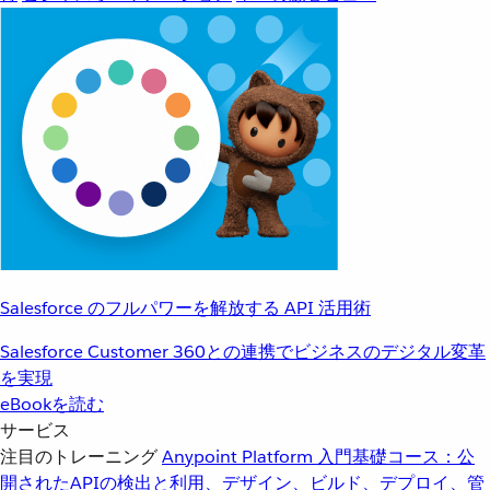
Salesforce のフルパワーを解放する API 活用術
Salesforce Customer 360との連携でビジネスのデジタル変革
を実現
eBookを読む
サービス
注目のトレーニング
Anypoint Platform 入門
基礎コース：公
開されたAPIの検出と利用、デザイン、ビルド、デプロイ、管