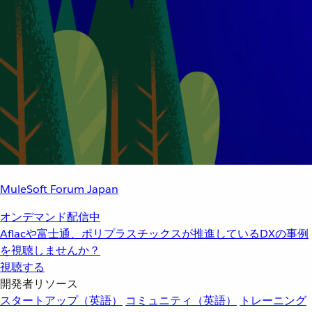
MuleSoft Forum Japan
オンデマンド配信中
Aflacや富士通、ポリプラスチックスが推進しているDXの事例
を視聴しませんか？
視聴する
開発者リソース
スタートアップ（英語）
コミュニティ（英語）
トレーニング