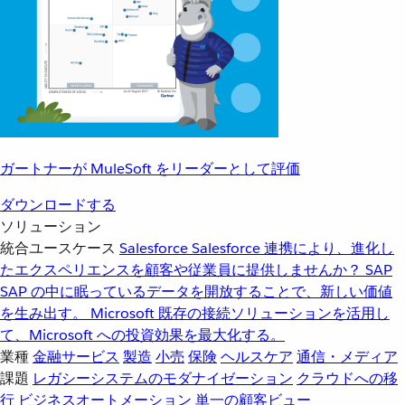
ガートナーが MuleSoft をリーダーとして評価
ダウンロードする
ソリューション
統合ユースケース
Salesforce
Salesforce 連携により、進化し
たエクスペリエンスを顧客や従業員に提供しませんか？
SAP
SAP の中に眠っているデータを開放することで、新しい価値
を生み出す。
Microsoft
既存の接続ソリューションを活用し
て、Microsoft への投資効果を最大化する。
業種
金融サービス
製造
小売
保険
ヘルスケア
通信・メディア
課題
レガシーシステムのモダナイゼーション
クラウドへの移
行
ビジネスオートメーション
単一の顧客ビュー