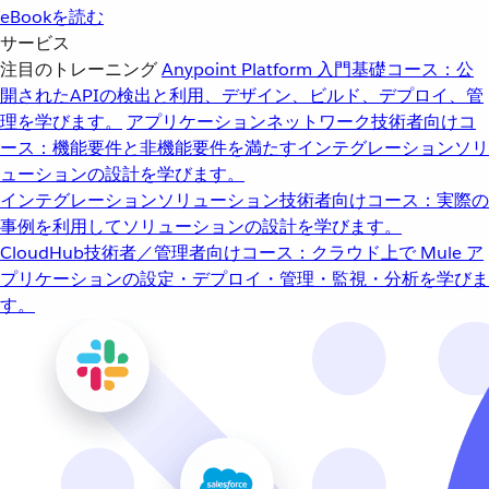
eBookを読む
サービス
注目のトレーニング
Anypoint Platform 入門
基礎コース：公
開されたAPIの検出と利用、デザイン、ビルド、デプロイ、管
理を学びます。
アプリケーションネットワーク
技術者向けコ
ース：機能要件と非機能要件を満たすインテグレーションソリ
ューションの設計を学びます。
インテグレーションソリューション
技術者向けコース：実際の
事例を利用してソリューションの設計を学びます。
CloudHub
技術者／管理者向けコース：クラウド上で Mule ア
プリケーションの設定・デプロイ・管理・監視・分析を学びま
す。