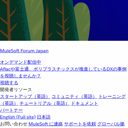
MuleSoft Forum Japan
オンデマンド配信中
Aflacや富士通、ポリプラスチックスが推進しているDXの事例
を視聴しませんか？
視聴する
開発者リソース
スタートアップ（英語）
コミュニティ（英語）
トレーニング
（英語）
チュートリアル（英語）
ドキュメント
パートナー
English
(Full site)
日本語
お問い合わせ
MuleSoft に連絡
サポートを依頼
グローバル拠