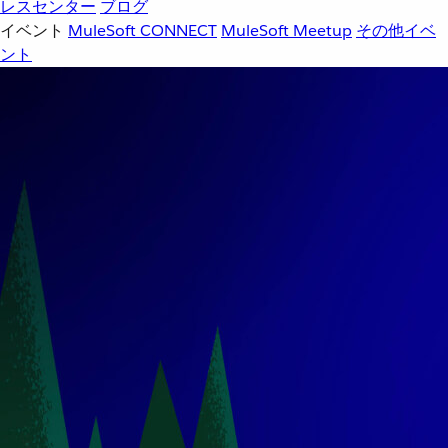
レスセンター
ブログ
イベント
MuleSoft CONNECT
MuleSoft Meetup
その他イベ
ント