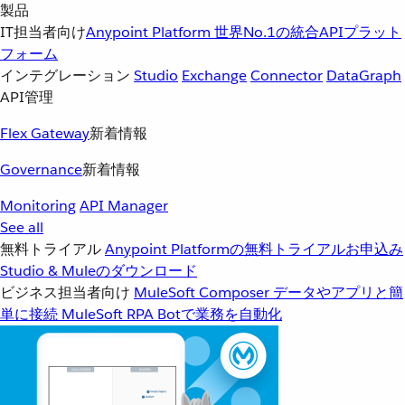
製品
IT担当者向け
Anypoint Platform
世界No.1の統合APIプラット
フォーム
インテグレーション
Studio
Exchange
Connector
DataGraph
API管理
Flex Gateway
新着情報
Governance
新着情報
Monitoring
API Manager
See all
無料トライアル
Anypoint Platformの無料トライアルお申込み
Studio & Muleのダウンロード
ビジネス担当者向け
MuleSoft Composer
データやアプリと簡
単に接続
MuleSoft RPA
Botで業務を自動化