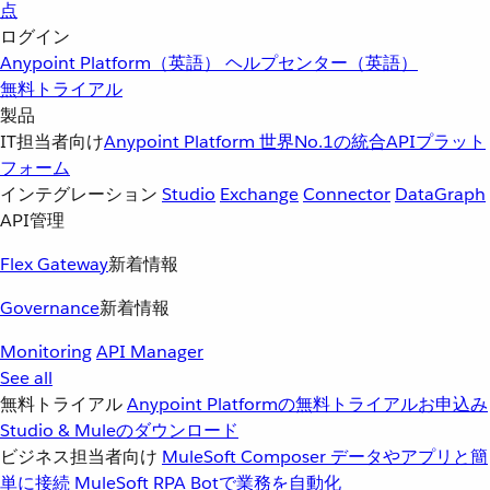
点
ログイン
Anypoint Platform（英語）
ヘルプセンター（英語）
無料トライアル
製品
IT担当者向け
Anypoint Platform
世界No.1の統合APIプラット
フォーム
インテグレーション
Studio
Exchange
Connector
DataGraph
API管理
Flex Gateway
新着情報
Governance
新着情報
Monitoring
API Manager
See all
無料トライアル
Anypoint Platformの無料トライアルお申込み
Studio & Muleのダウンロード
ビジネス担当者向け
MuleSoft Composer
データやアプリと簡
単に接続
MuleSoft RPA
Botで業務を自動化