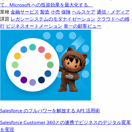
て、Microsoft への投資効果を最大化する。
業種
金融サービス
製造
小売
保険
ヘルスケア
通信・メディア
課題
レガシーシステムのモダナイゼーション
クラウドへの移
行
ビジネスオートメーション
単一の顧客ビュー
Salesforce のフルパワーを解放する API 活用術
Salesforce Customer 360との連携でビジネスのデジタル変革
を実現