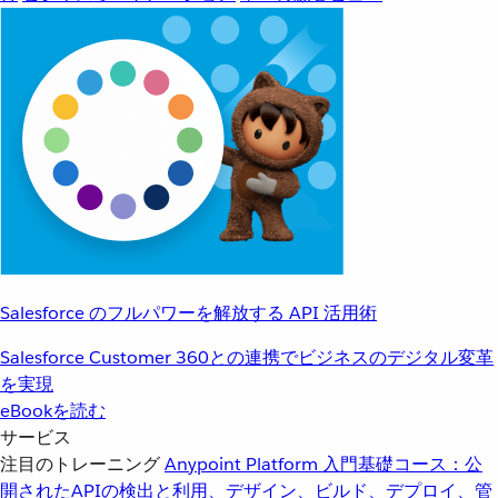
Salesforce のフルパワーを解放する API 活用術
Salesforce Customer 360との連携でビジネスのデジタル変革
を実現
eBookを読む
サービス
注目のトレーニング
Anypoint Platform 入門
基礎コース：公
開されたAPIの検出と利用、デザイン、ビルド、デプロイ、管