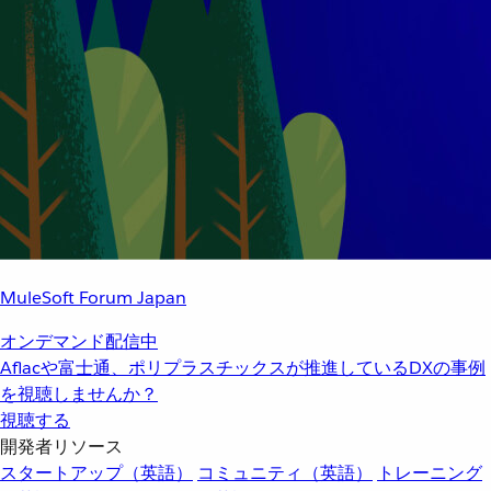
MuleSoft Forum Japan
オンデマンド配信中
Aflacや富士通、ポリプラスチックスが推進しているDXの事例
を視聴しませんか？
視聴する
開発者リソース
スタートアップ（英語）
コミュニティ（英語）
トレーニング