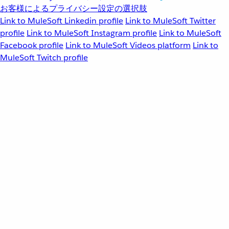
お客様によるプライバシー設定の選択肢
Link to MuleSoft Linkedin profile
Link to MuleSoft Twitter
profile
Link to MuleSoft Instagram profile
Link to MuleSoft
Facebook profile
Link to MuleSoft Videos platform
Link to
MuleSoft Twitch profile