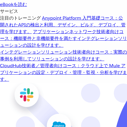
eBookを読む
サービス
注目のトレーニング
Anypoint Platform 入門
基礎コース：公
開されたAPIの検出と利用、デザイン、ビルド、デプロイ、管
理を学びます。
アプリケーションネットワーク
技術者向けコ
ース：機能要件と非機能要件を満たすインテグレーションソリ
ューションの設計を学びます。
インテグレーションソリューション
技術者向けコース：実際の
事例を利用してソリューションの設計を学びます。
CloudHub
技術者／管理者向けコース：クラウド上で Mule ア
プリケーションの設定・デプロイ・管理・監視・分析を学びま
す。