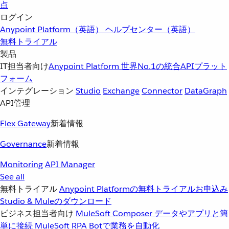
点
ログイン
Anypoint Platform（英語）
ヘルプセンター（英語）
無料トライアル
製品
IT担当者向け
Anypoint Platform
世界No.1の統合APIプラット
フォーム
インテグレーション
Studio
Exchange
Connector
DataGraph
API管理
Flex Gateway
新着情報
Governance
新着情報
Monitoring
API Manager
See all
無料トライアル
Anypoint Platformの無料トライアルお申込み
Studio & Muleのダウンロード
ビジネス担当者向け
MuleSoft Composer
データやアプリと簡
単に接続
MuleSoft RPA
Botで業務を自動化