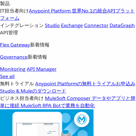
製品
IT担当者向け
Anypoint Platform
世界No.1の統合APIプラット
フォーム
インテグレーション
Studio
Exchange
Connector
DataGraph
API管理
Flex Gateway
新着情報
Governance
新着情報
Monitoring
API Manager
See all
無料トライアル
Anypoint Platformの無料トライアルお申込み
Studio & Muleのダウンロード
ビジネス担当者向け
MuleSoft Composer
データやアプリと簡
単に接続
MuleSoft RPA
Botで業務を自動化