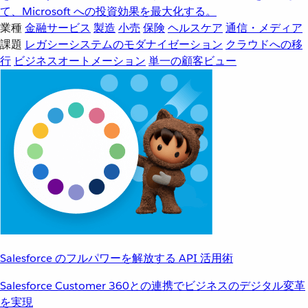
て、Microsoft への投資効果を最大化する。
業種
金融サービス
製造
小売
保険
ヘルスケア
通信・メディア
課題
レガシーシステムのモダナイゼーション
クラウドへの移
行
ビジネスオートメーション
単一の顧客ビュー
Salesforce のフルパワーを解放する API 活用術
Salesforce Customer 360との連携でビジネスのデジタル変革
を実現