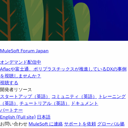
MuleSoft Forum Japan
オンデマンド配信中
Aflacや富士通、ポリプラスチックスが推進しているDXの事例
を視聴しませんか？
視聴する
開発者リソース
スタートアップ（英語）
コミュニティ（英語）
トレーニング
（英語）
チュートリアル（英語）
ドキュメント
パートナー
English
(Full site)
日本語
お問い合わせ
MuleSoft に連絡
サポートを依頼
グローバル拠