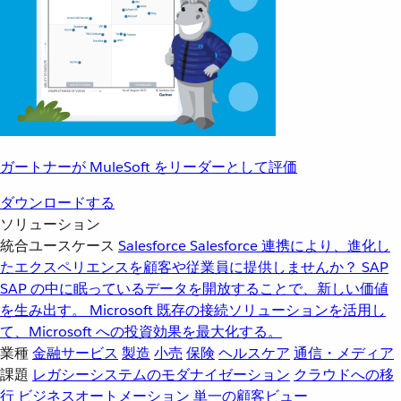
ガートナーが MuleSoft をリーダーとして評価
ダウンロードする
ソリューション
統合ユースケース
Salesforce
Salesforce 連携により、進化し
たエクスペリエンスを顧客や従業員に提供しませんか？
SAP
SAP の中に眠っているデータを開放することで、新しい価値
を生み出す。
Microsoft
既存の接続ソリューションを活用し
て、Microsoft への投資効果を最大化する。
業種
金融サービス
製造
小売
保険
ヘルスケア
通信・メディア
課題
レガシーシステムのモダナイゼーション
クラウドへの移
行
ビジネスオートメーション
単一の顧客ビュー