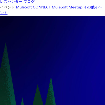
レスセンター
ブログ
イベント
MuleSoft CONNECT
MuleSoft Meetup
その他イベ
ント