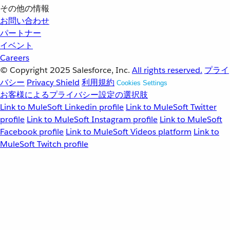
その他の情報
お問い合わせ
パートナー
イベント
Careers
© Copyright 2025
Salesforce, Inc.
All rights reserved.
プライ
バシー
Privacy Shield
利用規約
Cookies Settings
お客様によるプライバシー設定の選択肢
Link to MuleSoft Linkedin profile
Link to MuleSoft Twitter
profile
Link to MuleSoft Instagram profile
Link to MuleSoft
Facebook profile
Link to MuleSoft Videos platform
Link to
MuleSoft Twitch profile