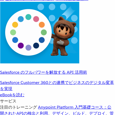
Salesforce のフルパワーを解放する API 活用術
Salesforce Customer 360との連携でビジネスのデジタル変革
を実現
eBookを読む
サービス
注目のトレーニング
Anypoint Platform 入門
基礎コース：公
開されたAPIの検出と利用、デザイン、ビルド、デプロイ、管