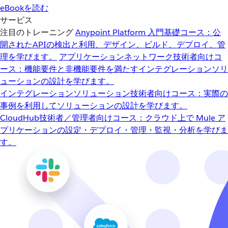
eBookを読む
サービス
注目のトレーニング
Anypoint Platform 入門
基礎コース：公
開されたAPIの検出と利用、デザイン、ビルド、デプロイ、管
理を学びます。
アプリケーションネットワーク
技術者向けコ
ース：機能要件と非機能要件を満たすインテグレーションソリ
ューションの設計を学びます。
インテグレーションソリューション
技術者向けコース：実際の
事例を利用してソリューションの設計を学びます。
CloudHub
技術者／管理者向けコース：クラウド上で Mule ア
プリケーションの設定・デプロイ・管理・監視・分析を学びま
す。