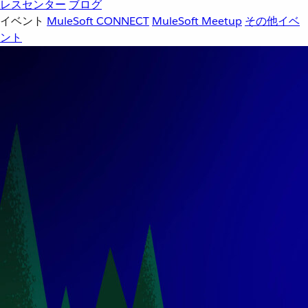
レスセンター
ブログ
イベント
MuleSoft CONNECT
MuleSoft Meetup
その他イベ
ント