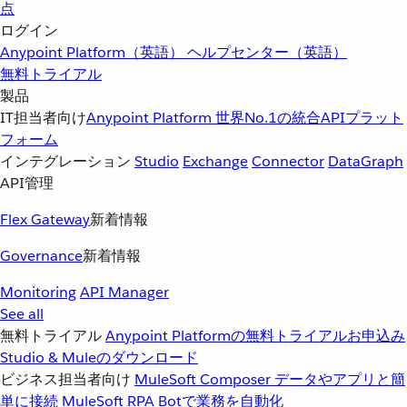
点
ログイン
Anypoint Platform（英語）
ヘルプセンター（英語）
無料トライアル
製品
IT担当者向け
Anypoint Platform
世界No.1の統合APIプラット
フォーム
インテグレーション
Studio
Exchange
Connector
DataGraph
API管理
Flex Gateway
新着情報
Governance
新着情報
Monitoring
API Manager
See all
無料トライアル
Anypoint Platformの無料トライアルお申込み
Studio & Muleのダウンロード
ビジネス担当者向け
MuleSoft Composer
データやアプリと簡
単に接続
MuleSoft RPA
Botで業務を自動化