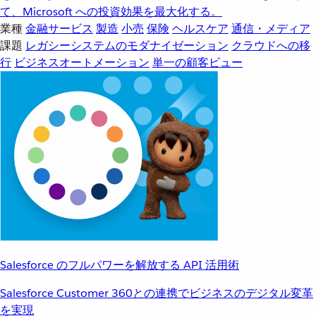
て、Microsoft への投資効果を最大化する。
業種
金融サービス
製造
小売
保険
ヘルスケア
通信・メディア
課題
レガシーシステムのモダナイゼーション
クラウドへの移
行
ビジネスオートメーション
単一の顧客ビュー
Salesforce のフルパワーを解放する API 活用術
Salesforce Customer 360との連携でビジネスのデジタル変革
を実現