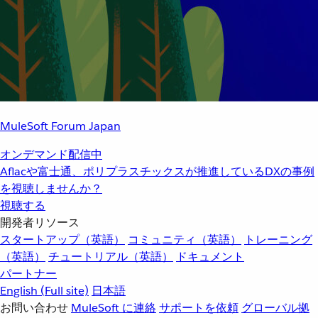
MuleSoft Forum Japan
オンデマンド配信中
Aflacや富士通、ポリプラスチックスが推進しているDXの事例
を視聴しませんか？
視聴する
開発者リソース
スタートアップ（英語）
コミュニティ（英語）
トレーニング
（英語）
チュートリアル（英語）
ドキュメント
パートナー
English
(Full site)
日本語
お問い合わせ
MuleSoft に連絡
サポートを依頼
グローバル拠