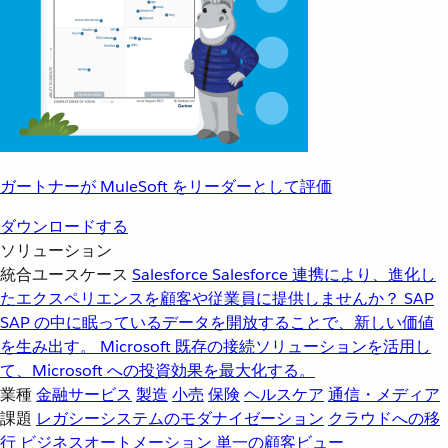
ガートナーが MuleSoft をリーダーとして評価
ダウンロードする
ソリューション
統合ユースケース
Salesforce
Salesforce 連携により、進化し
たエクスペリエンスを顧客や従業員に提供しませんか？
SAP
SAP の中に眠っているデータを開放することで、新しい価値
を生み出す。
Microsoft
既存の接続ソリューションを活用し
て、Microsoft への投資効果を最大化する。
業種
金融サービス
製造
小売
保険
ヘルスケア
通信・メディア
課題
レガシーシステムのモダナイゼーション
クラウドへの移
行
ビジネスオートメーション
単一の顧客ビュー