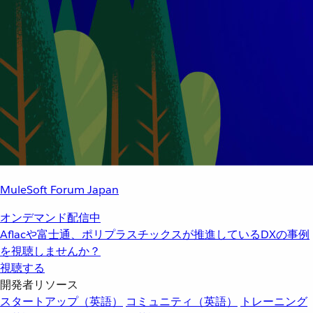
MuleSoft Forum Japan
オンデマンド配信中
Aflacや富士通、ポリプラスチックスが推進しているDXの事例
を視聴しませんか？
視聴する
開発者リソース
スタートアップ（英語）
コミュニティ（英語）
トレーニング