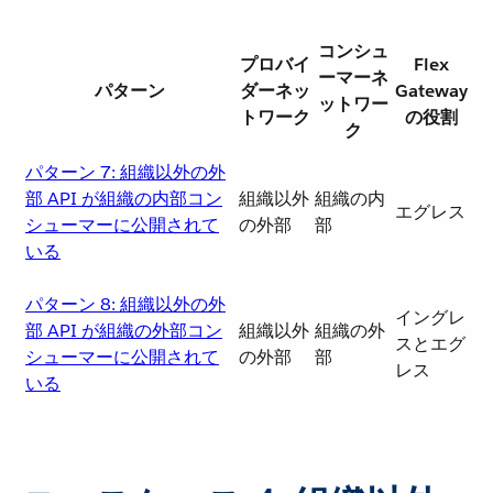
コンシュ
プロバイ
Flex
ーマーネ
パターン
ダーネッ
Gateway
ットワー
トワーク
の役割
ク
パターン 7: 組織以外の外
部 API が組織の内部コン
組織以外
組織の内
エグレス
シューマーに公開されて
の外部
部
いる
パターン 8: 組織以外の外
イングレ
部 API が組織の外部コン
組織以外
組織の外
スとエグ
シューマーに公開されて
の外部
部
レス
いる