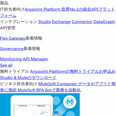
製品
IT担当者向け
Anypoint Platform
世界No.1の統合APIプラット
フォーム
インテグレーション
Studio
Exchange
Connector
DataGraph
API管理
Flex Gateway
新着情報
Governance
新着情報
Monitoring
API Manager
See all
無料トライアル
Anypoint Platformの無料トライアルお申込み
Studio & Muleのダウンロード
ビジネス担当者向け
MuleSoft Composer
データやアプリと簡
単に接続
MuleSoft RPA
Botで業務を自動化