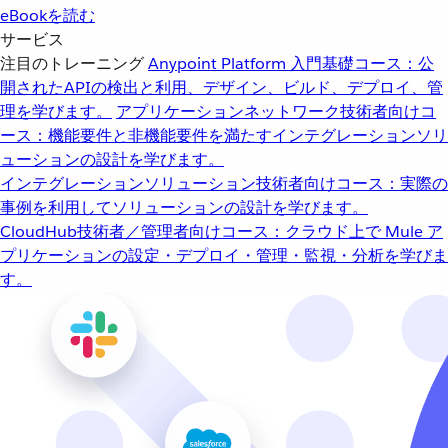
eBookを読む
サービス
注目のトレーニング
Anypoint Platform 入門
基礎コース：公
開されたAPIの検出と利用、デザイン、ビルド、デプロイ、管
理を学びます。
アプリケーションネットワーク
技術者向けコ
ース：機能要件と非機能要件を満たすインテグレーションソリ
ューションの設計を学びます。
インテグレーションソリューション
技術者向けコース：実際の
事例を利用してソリューションの設計を学びます。
CloudHub
技術者／管理者向けコース：クラウド上で Mule ア
プリケーションの設定・デプロイ・管理・監視・分析を学びま
す。