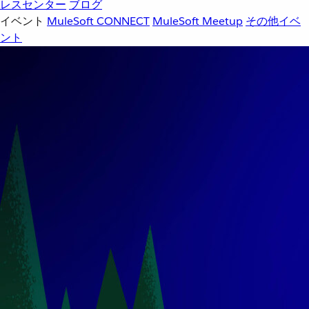
レスセンター
ブログ
イベント
MuleSoft CONNECT
MuleSoft Meetup
その他イベ
ント