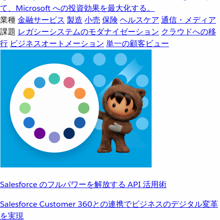
て、Microsoft への投資効果を最大化する。
業種
金融サービス
製造
小売
保険
ヘルスケア
通信・メディア
課題
レガシーシステムのモダナイゼーション
クラウドへの移
行
ビジネスオートメーション
単一の顧客ビュー
Salesforce のフルパワーを解放する API 活用術
Salesforce Customer 360との連携でビジネスのデジタル変革
を実現