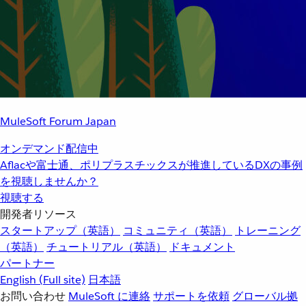
MuleSoft Forum Japan
オンデマンド配信中
Aflacや富士通、ポリプラスチックスが推進しているDXの事例
を視聴しませんか？
視聴する
開発者リソース
スタートアップ（英語）
コミュニティ（英語）
トレーニング
（英語）
チュートリアル（英語）
ドキュメント
パートナー
English
(Full site)
日本語
お問い合わせ
MuleSoft に連絡
サポートを依頼
グローバル拠