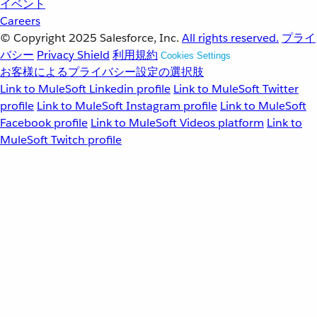
イベント
Careers
© Copyright 2025
Salesforce, Inc.
All rights reserved.
プライ
バシー
Privacy Shield
利用規約
Cookies Settings
お客様によるプライバシー設定の選択肢
Link to MuleSoft Linkedin profile
Link to MuleSoft Twitter
profile
Link to MuleSoft Instagram profile
Link to MuleSoft
Facebook profile
Link to MuleSoft Videos platform
Link to
MuleSoft Twitch profile