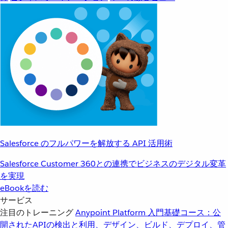
Salesforce のフルパワーを解放する API 活用術
Salesforce Customer 360との連携でビジネスのデジタル変革
を実現
eBookを読む
サービス
注目のトレーニング
Anypoint Platform 入門
基礎コース：公
開されたAPIの検出と利用、デザイン、ビルド、デプロイ、管