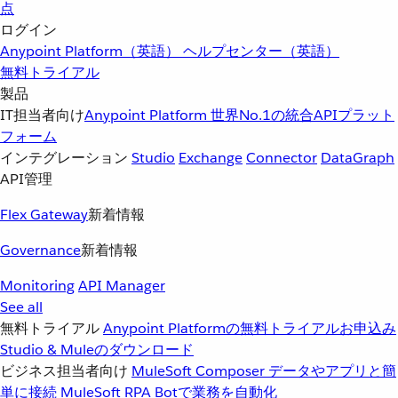
点
ログイン
Anypoint Platform（英語）
ヘルプセンター（英語）
無料トライアル
製品
IT担当者向け
Anypoint Platform
世界No.1の統合APIプラット
フォーム
インテグレーション
Studio
Exchange
Connector
DataGraph
API管理
Flex Gateway
新着情報
Governance
新着情報
Monitoring
API Manager
See all
無料トライアル
Anypoint Platformの無料トライアルお申込み
Studio & Muleのダウンロード
ビジネス担当者向け
MuleSoft Composer
データやアプリと簡
単に接続
MuleSoft RPA
Botで業務を自動化