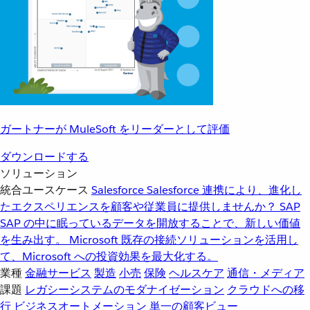
ガートナーが MuleSoft をリーダーとして評価
ダウンロードする
ソリューション
統合ユースケース
Salesforce
Salesforce 連携により、進化し
たエクスペリエンスを顧客や従業員に提供しませんか？
SAP
SAP の中に眠っているデータを開放することで、新しい価値
を生み出す。
Microsoft
既存の接続ソリューションを活用し
て、Microsoft への投資効果を最大化する。
業種
金融サービス
製造
小売
保険
ヘルスケア
通信・メディア
課題
レガシーシステムのモダナイゼーション
クラウドへの移
行
ビジネスオートメーション
単一の顧客ビュー