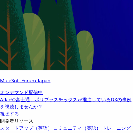
MuleSoft Forum Japan
オンデマンド配信中
Aflacや富士通、ポリプラスチックスが推進しているDXの事例
を視聴しませんか？
視聴する
開発者リソース
スタートアップ（英語）
コミュニティ（英語）
トレーニング