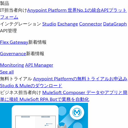
製品
IT担当者向け
Anypoint Platform
世界No.1の統合APIプラット
フォーム
インテグレーション
Studio
Exchange
Connector
DataGraph
API管理
Flex Gateway
新着情報
Governance
新着情報
Monitoring
API Manager
See all
無料トライアル
Anypoint Platformの無料トライアルお申込み
Studio & Muleのダウンロード
ビジネス担当者向け
MuleSoft Composer
データやアプリと簡
単に接続
MuleSoft RPA
Botで業務を自動化