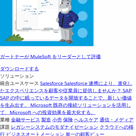
ガートナーが MuleSoft をリーダーとして評価
ダウンロードする
ソリューション
統合ユースケース
Salesforce
Salesforce 連携により、進化し
たエクスペリエンスを顧客や従業員に提供しませんか？
SAP
SAP の中に眠っているデータを開放することで、新しい価値
を生み出す。
Microsoft
既存の接続ソリューションを活用し
て、Microsoft への投資効果を最大化する。
業種
金融サービス
製造
小売
保険
ヘルスケア
通信・メディア
課題
レガシーシステムのモダナイゼーション
クラウドへの移
行
ビジネスオートメーション
単一の顧客ビュー