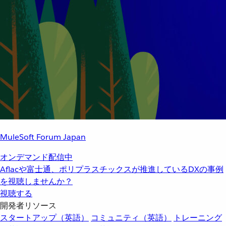
MuleSoft Forum Japan
オンデマンド配信中
Aflacや富士通、ポリプラスチックスが推進しているDXの事例
を視聴しませんか？
視聴する
開発者リソース
スタートアップ（英語）
コミュニティ（英語）
トレーニング