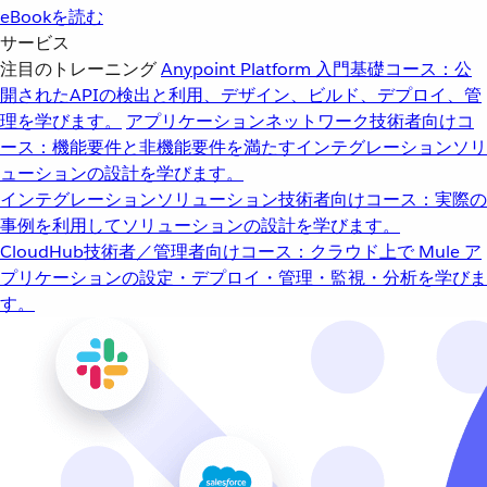
eBookを読む
サービス
注目のトレーニング
Anypoint Platform 入門
基礎コース：公
開されたAPIの検出と利用、デザイン、ビルド、デプロイ、管
理を学びます。
アプリケーションネットワーク
技術者向けコ
ース：機能要件と非機能要件を満たすインテグレーションソリ
ューションの設計を学びます。
インテグレーションソリューション
技術者向けコース：実際の
事例を利用してソリューションの設計を学びます。
CloudHub
技術者／管理者向けコース：クラウド上で Mule ア
プリケーションの設定・デプロイ・管理・監視・分析を学びま
す。