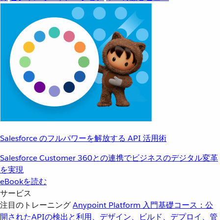
Salesforce のフルパワーを解放する API 活用術
Salesforce Customer 360との連携でビジネスのデジタル変革
を実現
eBookを読む
サービス
注目のトレーニング
Anypoint Platform 入門
基礎コース：公
開されたAPIの検出と利用、デザイン、ビルド、デプロイ、管