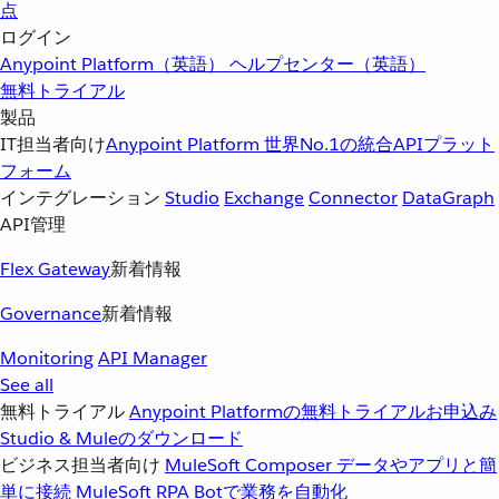
点
ログイン
Anypoint Platform（英語）
ヘルプセンター（英語）
無料トライアル
製品
IT担当者向け
Anypoint Platform
世界No.1の統合APIプラット
フォーム
インテグレーション
Studio
Exchange
Connector
DataGraph
API管理
Flex Gateway
新着情報
Governance
新着情報
Monitoring
API Manager
See all
無料トライアル
Anypoint Platformの無料トライアルお申込み
Studio & Muleのダウンロード
ビジネス担当者向け
MuleSoft Composer
データやアプリと簡
単に接続
MuleSoft RPA
Botで業務を自動化