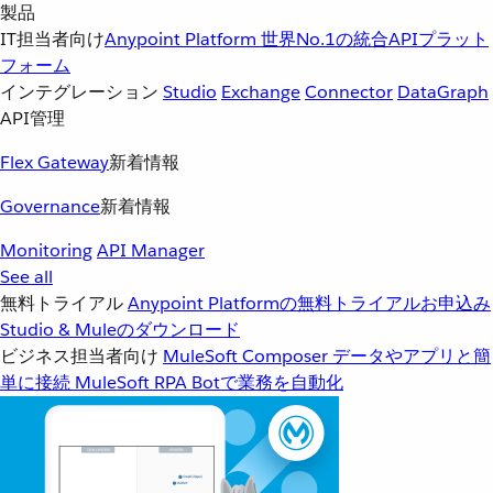
製品
IT担当者向け
Anypoint Platform
世界No.1の統合APIプラット
フォーム
インテグレーション
Studio
Exchange
Connector
DataGraph
API管理
Flex Gateway
新着情報
Governance
新着情報
Monitoring
API Manager
See all
無料トライアル
Anypoint Platformの無料トライアルお申込み
Studio & Muleのダウンロード
ビジネス担当者向け
MuleSoft Composer
データやアプリと簡
単に接続
MuleSoft RPA
Botで業務を自動化