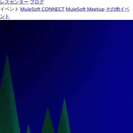
レスセンター
ブログ
イベント
MuleSoft CONNECT
MuleSoft Meetup
その他イベ
ント