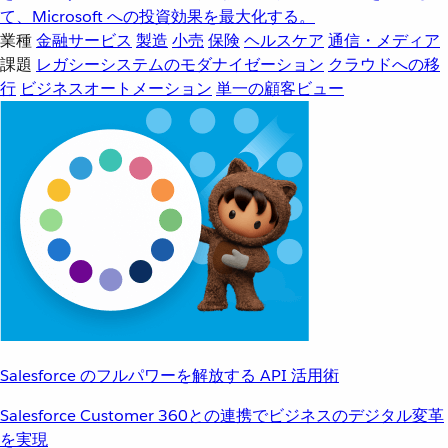
て、Microsoft への投資効果を最大化する。
業種
金融サービス
製造
小売
保険
ヘルスケア
通信・メディア
課題
レガシーシステムのモダナイゼーション
クラウドへの移
行
ビジネスオートメーション
単一の顧客ビュー
Salesforce のフルパワーを解放する API 活用術
Salesforce Customer 360との連携でビジネスのデジタル変革
を実現