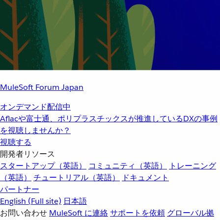
MuleSoft Forum Japan
オンデマンド配信中
Aflacや富士通、ポリプラスチックスが推進しているDXの事例
を視聴しませんか？
視聴する
開発者リソース
スタートアップ（英語）
コミュニティ（英語）
トレーニング
（英語）
チュートリアル（英語）
ドキュメント
パートナー
English
(Full site)
日本語
お問い合わせ
MuleSoft に連絡
サポートを依頼
グローバル拠