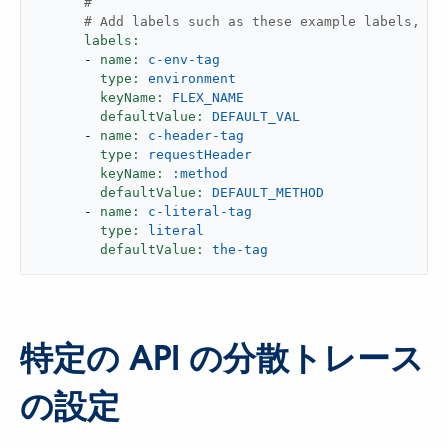
#
# Add labels such as these example labels, if
labels:
-
name:
c-env-tag
type:
environment
keyName:
FLEX_NAME
defaultValue:
DEFAULT_VAL
-
name:
c-header-tag
type:
requestHeader
keyName:
:method
defaultValue:
DEFAULT_METHOD
-
name:
c-literal-tag
type:
literal
defaultValue:
the-tag
特定の API の分散トレース
の設定