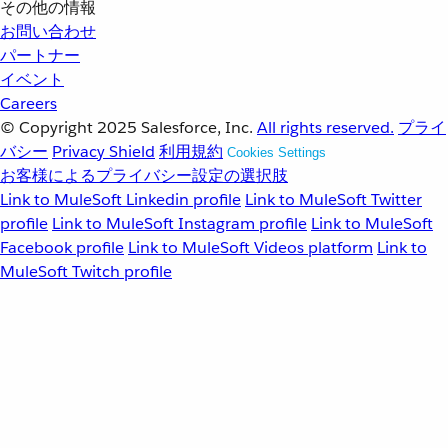
その他の情報
お問い合わせ
パートナー
イベント
Careers
© Copyright 2025
Salesforce, Inc.
All rights reserved.
プライ
バシー
Privacy Shield
利用規約
Cookies Settings
お客様によるプライバシー設定の選択肢
Link to MuleSoft Linkedin profile
Link to MuleSoft Twitter
profile
Link to MuleSoft Instagram profile
Link to MuleSoft
Facebook profile
Link to MuleSoft Videos platform
Link to
MuleSoft Twitch profile