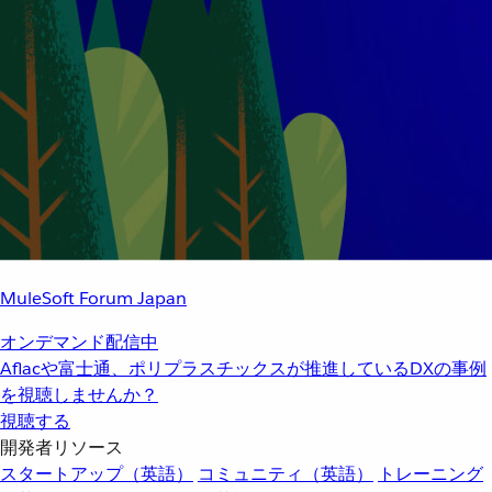
MuleSoft Forum Japan
オンデマンド配信中
Aflacや富士通、ポリプラスチックスが推進しているDXの事例
を視聴しませんか？
視聴する
開発者リソース
スタートアップ（英語）
コミュニティ（英語）
トレーニング