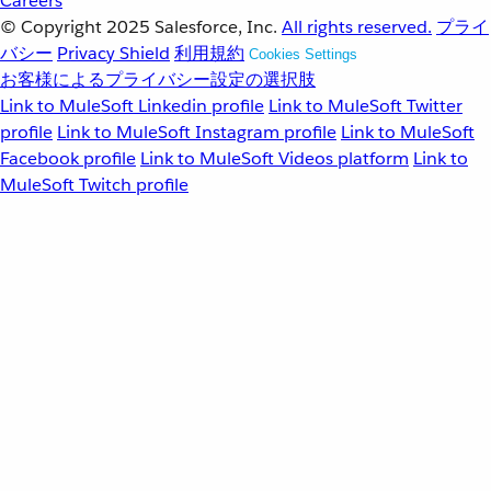
Careers
© Copyright 2025
Salesforce, Inc.
All rights reserved.
プライ
バシー
Privacy Shield
利用規約
Cookies Settings
お客様によるプライバシー設定の選択肢
Link to MuleSoft Linkedin profile
Link to MuleSoft Twitter
profile
Link to MuleSoft Instagram profile
Link to MuleSoft
Facebook profile
Link to MuleSoft Videos platform
Link to
MuleSoft Twitch profile