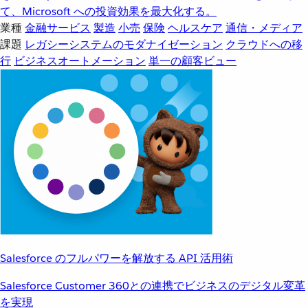
て、Microsoft への投資効果を最大化する。
業種
金融サービス
製造
小売
保険
ヘルスケア
通信・メディア
課題
レガシーシステムのモダナイゼーション
クラウドへの移
行
ビジネスオートメーション
単一の顧客ビュー
Salesforce のフルパワーを解放する API 活用術
Salesforce Customer 360との連携でビジネスのデジタル変革
を実現