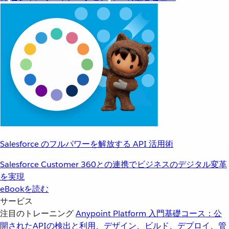
Salesforce のフルパワーを解放する API 活用術
Salesforce Customer 360との連携でビジネスのデジタル変革
を実現
eBookを読む
サービス
注目のトレーニング
Anypoint Platform 入門
基礎コース：公
開されたAPIの検出と利用、デザイン、ビルド、デプロイ、管