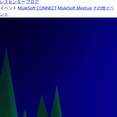
レスセンター
ブログ
イベント
MuleSoft CONNECT
MuleSoft Meetup
その他イベ
ント