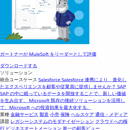
ガートナーが MuleSoft をリーダーとして評価
ダウンロードする
ソリューション
統合ユースケース
Salesforce
Salesforce 連携により、進化し
たエクスペリエンスを顧客や従業員に提供しませんか？
SAP
SAP の中に眠っているデータを開放することで、新しい価値
を生み出す。
Microsoft
既存の接続ソリューションを活用し
て、Microsoft への投資効果を最大化する。
業種
金融サービス
製造
小売
保険
ヘルスケア
通信・メディア
課題
レガシーシステムのモダナイゼーション
クラウドへの移
行
ビジネスオートメーション
単一の顧客ビュー