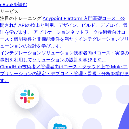
eBookを読む
サービス
注目のトレーニング
Anypoint Platform 入門
基礎コース：公
開されたAPIの検出と利用、デザイン、ビルド、デプロイ、管
理を学びます。
アプリケーションネットワーク
技術者向けコ
ース：機能要件と非機能要件を満たすインテグレーションソリ
ューションの設計を学びます。
インテグレーションソリューション
技術者向けコース：実際の
事例を利用してソリューションの設計を学びます。
CloudHub
技術者／管理者向けコース：クラウド上で Mule ア
プリケーションの設定・デプロイ・管理・監視・分析を学びま
す。