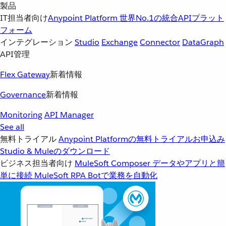
製品
IT担当者向け
Anypoint Platform
世界No.1の統合APIプラット
フォーム
インテグレーション
Studio
Exchange
Connector
DataGraph
API管理
Flex Gateway
新着情報
Governance
新着情報
Monitoring
API Manager
See all
無料トライアル
Anypoint Platformの無料トライアルお申込み
Studio & Muleのダウンロード
ビジネス担当者向け
MuleSoft Composer
データやアプリと簡
単に接続
MuleSoft RPA
Botで業務を自動化