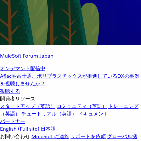
MuleSoft Forum Japan
オンデマンド配信中
Aflacや富士通、ポリプラスチックスが推進しているDXの事例
を視聴しませんか？
視聴する
開発者リソース
スタートアップ（英語）
コミュニティ（英語）
トレーニング
（英語）
チュートリアル（英語）
ドキュメント
パートナー
English
(Full site)
日本語
お問い合わせ
MuleSoft に連絡
サポートを依頼
グローバル拠