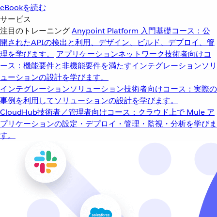
eBookを読む
サービス
注目のトレーニング
Anypoint Platform 入門
基礎コース：公
開されたAPIの検出と利用、デザイン、ビルド、デプロイ、管
理を学びます。
アプリケーションネットワーク
技術者向けコ
ース：機能要件と非機能要件を満たすインテグレーションソリ
ューションの設計を学びます。
インテグレーションソリューション
技術者向けコース：実際の
事例を利用してソリューションの設計を学びます。
CloudHub
技術者／管理者向けコース：クラウド上で Mule ア
プリケーションの設定・デプロイ・管理・監視・分析を学びま
す。