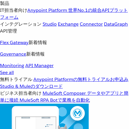
製品
IT担当者向け
Anypoint Platform
世界No.1の統合APIプラット
フォーム
インテグレーション
Studio
Exchange
Connector
DataGraph
API管理
Flex Gateway
新着情報
Governance
新着情報
Monitoring
API Manager
See all
無料トライアル
Anypoint Platformの無料トライアルお申込み
Studio & Muleのダウンロード
ビジネス担当者向け
MuleSoft Composer
データやアプリと簡
単に接続
MuleSoft RPA
Botで業務を自動化