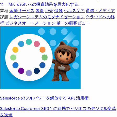
て、Microsoft への投資効果を最大化する。
業種
金融サービス
製造
小売
保険
ヘルスケア
通信・メディア
課題
レガシーシステムのモダナイゼーション
クラウドへの移
行
ビジネスオートメーション
単一の顧客ビュー
Salesforce のフルパワーを解放する API 活用術
Salesforce Customer 360との連携でビジネスのデジタル変革
を実現