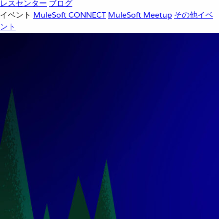
レスセンター
ブログ
イベント
MuleSoft CONNECT
MuleSoft Meetup
その他イベ
ント