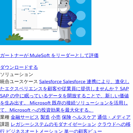
ガートナーが MuleSoft をリーダーとして評価
ダウンロードする
ソリューション
統合ユースケース
Salesforce
Salesforce 連携により、進化し
たエクスペリエンスを顧客や従業員に提供しませんか？
SAP
SAP の中に眠っているデータを開放することで、新しい価値
を生み出す。
Microsoft
既存の接続ソリューションを活用し
て、Microsoft への投資効果を最大化する。
業種
金融サービス
製造
小売
保険
ヘルスケア
通信・メディア
課題
レガシーシステムのモダナイゼーション
クラウドへの移
行
ビジネスオートメーション
単一の顧客ビュー