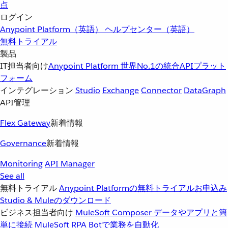
点
ログイン
Anypoint Platform（英語）
ヘルプセンター（英語）
無料トライアル
製品
IT担当者向け
Anypoint Platform
世界No.1の統合APIプラット
フォーム
インテグレーション
Studio
Exchange
Connector
DataGraph
API管理
Flex Gateway
新着情報
Governance
新着情報
Monitoring
API Manager
See all
無料トライアル
Anypoint Platformの無料トライアルお申込み
Studio & Muleのダウンロード
ビジネス担当者向け
MuleSoft Composer
データやアプリと簡
単に接続
MuleSoft RPA
Botで業務を自動化