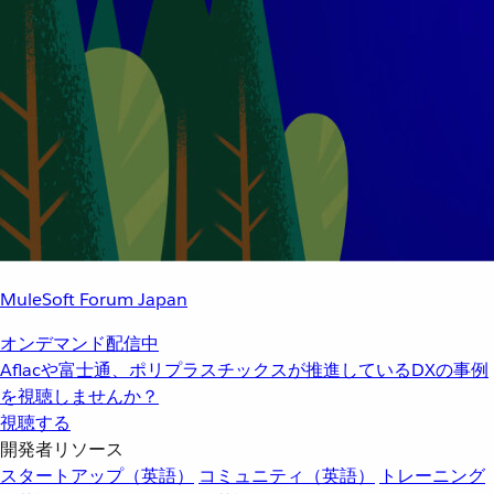
MuleSoft Forum Japan
オンデマンド配信中
Aflacや富士通、ポリプラスチックスが推進しているDXの事例
を視聴しませんか？
視聴する
開発者リソース
スタートアップ（英語）
コミュニティ（英語）
トレーニング