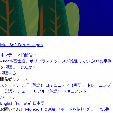
MuleSoft Forum Japan
オンデマンド配信中
Aflacや富士通、ポリプラスチックスが推進しているDXの事例
を視聴しませんか？
視聴する
開発者リソース
スタートアップ（英語）
コミュニティ（英語）
トレーニング
（英語）
チュートリアル（英語）
ドキュメント
パートナー
English
(Full site)
日本語
お問い合わせ
MuleSoft に連絡
サポートを依頼
グローバル拠