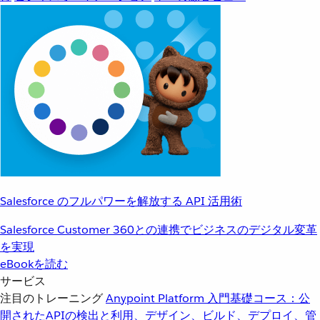
Salesforce のフルパワーを解放する API 活用術
Salesforce Customer 360との連携でビジネスのデジタル変革
を実現
eBookを読む
サービス
注目のトレーニング
Anypoint Platform 入門
基礎コース：公
開されたAPIの検出と利用、デザイン、ビルド、デプロイ、管