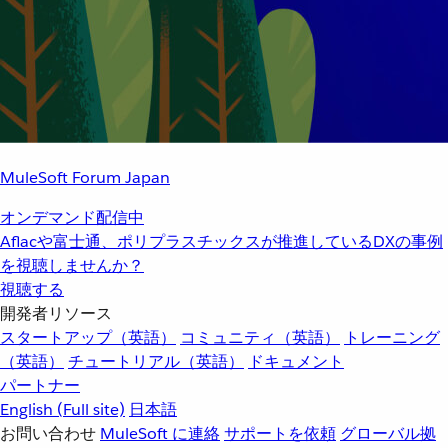
MuleSoft Forum Japan
オンデマンド配信中
Aflacや富士通、ポリプラスチックスが推進しているDXの事例
を視聴しませんか？
視聴する
開発者リソース
スタートアップ（英語）
コミュニティ（英語）
トレーニング
（英語）
チュートリアル（英語）
ドキュメント
パートナー
English
(Full site)
日本語
お問い合わせ
MuleSoft に連絡
サポートを依頼
グローバル拠