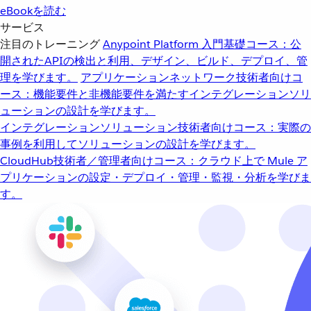
eBookを読む
サービス
注目のトレーニング
Anypoint Platform 入門
基礎コース：公
開されたAPIの検出と利用、デザイン、ビルド、デプロイ、管
理を学びます。
アプリケーションネットワーク
技術者向けコ
ース：機能要件と非機能要件を満たすインテグレーションソリ
ューションの設計を学びます。
インテグレーションソリューション
技術者向けコース：実際の
事例を利用してソリューションの設計を学びます。
CloudHub
技術者／管理者向けコース：クラウド上で Mule ア
プリケーションの設定・デプロイ・管理・監視・分析を学びま
す。