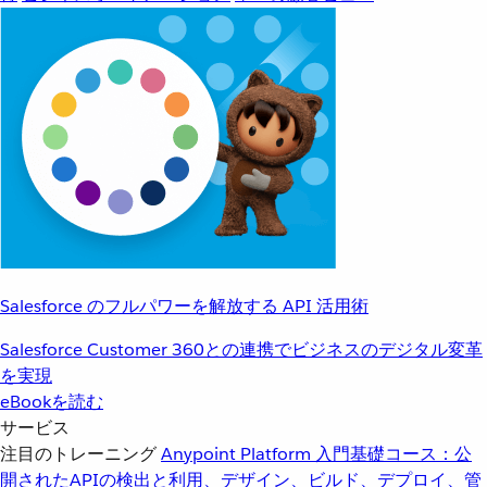
Salesforce のフルパワーを解放する API 活用術
Salesforce Customer 360との連携でビジネスのデジタル変革
を実現
eBookを読む
サービス
注目のトレーニング
Anypoint Platform 入門
基礎コース：公
開されたAPIの検出と利用、デザイン、ビルド、デプロイ、管