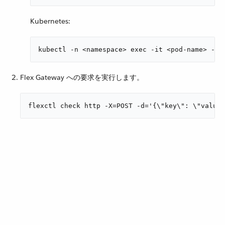
Kubernetes:
kubectl -n <namespace> exec -it <pod-name> -- 
Flex Gateway への要求を実行します。
flexctl check http -X=POST -d='{\"key\": \"value\