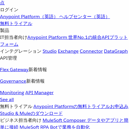
点
ログイン
Anypoint Platform（英語）
ヘルプセンター（英語）
無料トライアル
製品
IT担当者向け
Anypoint Platform
世界No.1の統合APIプラット
フォーム
インテグレーション
Studio
Exchange
Connector
DataGraph
API管理
Flex Gateway
新着情報
Governance
新着情報
Monitoring
API Manager
See all
無料トライアル
Anypoint Platformの無料トライアルお申込み
Studio & Muleのダウンロード
ビジネス担当者向け
MuleSoft Composer
データやアプリと簡
単に接続
MuleSoft RPA
Botで業務を自動化