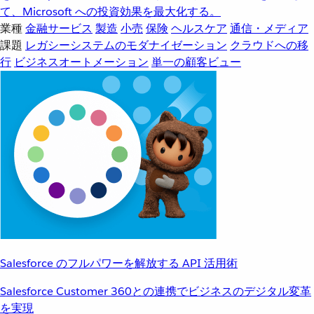
て、Microsoft への投資効果を最大化する。
業種
金融サービス
製造
小売
保険
ヘルスケア
通信・メディア
課題
レガシーシステムのモダナイゼーション
クラウドへの移
行
ビジネスオートメーション
単一の顧客ビュー
Salesforce のフルパワーを解放する API 活用術
Salesforce Customer 360との連携でビジネスのデジタル変革
を実現