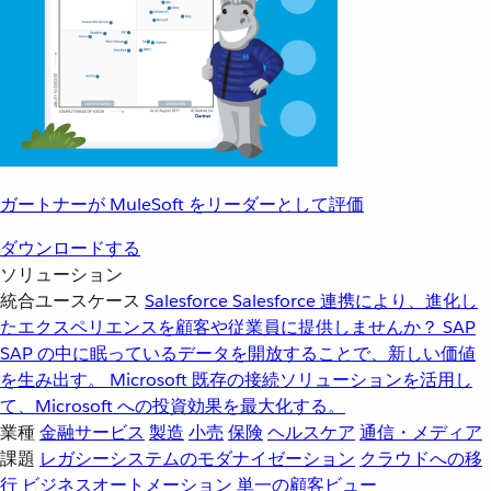
ガートナーが MuleSoft をリーダーとして評価
ダウンロードする
ソリューション
統合ユースケース
Salesforce
Salesforce 連携により、進化し
たエクスペリエンスを顧客や従業員に提供しませんか？
SAP
SAP の中に眠っているデータを開放することで、新しい価値
を生み出す。
Microsoft
既存の接続ソリューションを活用し
て、Microsoft への投資効果を最大化する。
業種
金融サービス
製造
小売
保険
ヘルスケア
通信・メディア
課題
レガシーシステムのモダナイゼーション
クラウドへの移
行
ビジネスオートメーション
単一の顧客ビュー