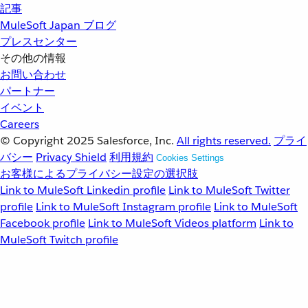
記事
MuleSoft Japan ブログ
プレスセンター
その他の情報
お問い合わせ
パートナー
イベント
Careers
© Copyright 2025
Salesforce, Inc.
All rights reserved.
プライ
バシー
Privacy Shield
利用規約
Cookies Settings
お客様によるプライバシー設定の選択肢
Link to MuleSoft Linkedin profile
Link to MuleSoft Twitter
profile
Link to MuleSoft Instagram profile
Link to MuleSoft
Facebook profile
Link to MuleSoft Videos platform
Link to
MuleSoft Twitch profile