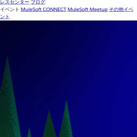
レスセンター
ブログ
イベント
MuleSoft CONNECT
MuleSoft Meetup
その他イベ
ント