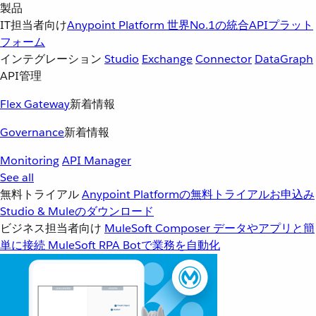
製品
IT担当者向け
Anypoint Platform
世界No.1の統合APIプラット
フォーム
インテグレーション
Studio
Exchange
Connector
DataGraph
API管理
Flex Gateway
新着情報
Governance
新着情報
Monitoring
API Manager
See all
無料トライアル
Anypoint Platformの無料トライアルお申込み
Studio & Muleのダウンロード
ビジネス担当者向け
MuleSoft Composer
データやアプリと簡
単に接続
MuleSoft RPA
Botで業務を自動化