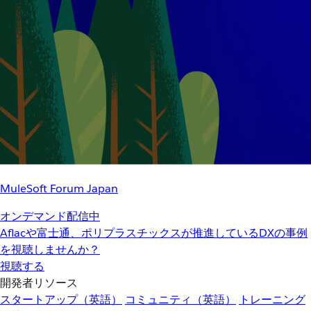
MuleSoft Forum Japan
オンデマンド配信中
Aflacや富士通、ポリプラスチックスが推進しているDXの事例
を視聴しませんか？
視聴する
開発者リソース
スタートアップ（英語）
コミュニティ（英語）
トレーニング