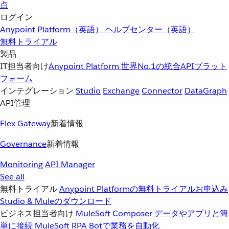
点
ログイン
Anypoint Platform（英語）
ヘルプセンター（英語）
無料トライアル
製品
IT担当者向け
Anypoint Platform
世界No.1の統合APIプラット
フォーム
インテグレーション
Studio
Exchange
Connector
DataGraph
API管理
Flex Gateway
新着情報
Governance
新着情報
Monitoring
API Manager
See all
無料トライアル
Anypoint Platformの無料トライアルお申込み
Studio & Muleのダウンロード
ビジネス担当者向け
MuleSoft Composer
データやアプリと簡
単に接続
MuleSoft RPA
Botで業務を自動化