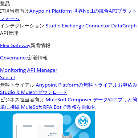
製品
IT担当者向け
Anypoint Platform
世界No.1の統合APIプラット
フォーム
インテグレーション
Studio
Exchange
Connector
DataGraph
API管理
Flex Gateway
新着情報
Governance
新着情報
Monitoring
API Manager
See all
無料トライアル
Anypoint Platformの無料トライアルお申込み
Studio & Muleのダウンロード
ビジネス担当者向け
MuleSoft Composer
データやアプリと簡
単に接続
MuleSoft RPA
Botで業務を自動化