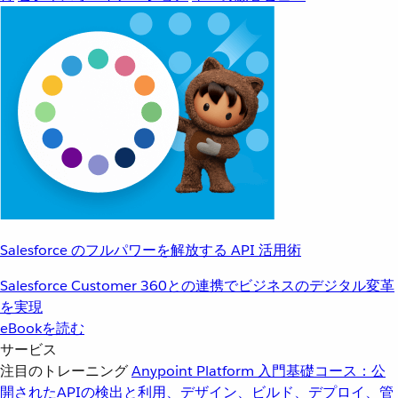
Salesforce のフルパワーを解放する API 活用術
Salesforce Customer 360との連携でビジネスのデジタル変革
を実現
eBookを読む
サービス
注目のトレーニング
Anypoint Platform 入門
基礎コース：公
開されたAPIの検出と利用、デザイン、ビルド、デプロイ、管