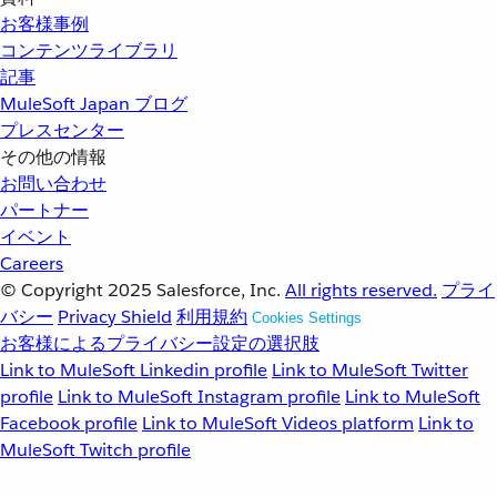
お客様事例
コンテンツライブラリ
記事
MuleSoft Japan ブログ
プレスセンター
その他の情報
お問い合わせ
パートナー
イベント
Careers
© Copyright 2025
Salesforce, Inc.
All rights reserved.
プライ
バシー
Privacy Shield
利用規約
Cookies Settings
お客様によるプライバシー設定の選択肢
Link to MuleSoft Linkedin profile
Link to MuleSoft Twitter
profile
Link to MuleSoft Instagram profile
Link to MuleSoft
Facebook profile
Link to MuleSoft Videos platform
Link to
MuleSoft Twitch profile