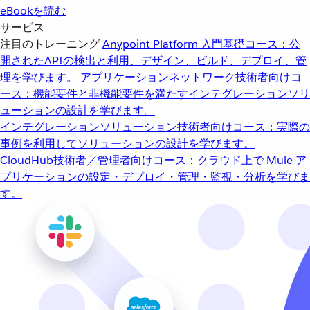
eBookを読む
サービス
注目のトレーニング
Anypoint Platform 入門
基礎コース：公
開されたAPIの検出と利用、デザイン、ビルド、デプロイ、管
理を学びます。
アプリケーションネットワーク
技術者向けコ
ース：機能要件と非機能要件を満たすインテグレーションソリ
ューションの設計を学びます。
インテグレーションソリューション
技術者向けコース：実際の
事例を利用してソリューションの設計を学びます。
CloudHub
技術者／管理者向けコース：クラウド上で Mule ア
プリケーションの設定・デプロイ・管理・監視・分析を学びま
す。