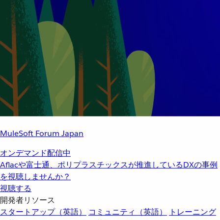
MuleSoft Forum Japan
オンデマンド配信中
Aflacや富士通、ポリプラスチックスが推進しているDXの事例
を視聴しませんか？
視聴する
開発者リソース
スタートアップ（英語）
コミュニティ（英語）
トレーニング