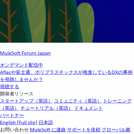
MuleSoft Forum Japan
オンデマンド配信中
Aflacや富士通、ポリプラスチックスが推進しているDXの事例
を視聴しませんか？
視聴する
開発者リソース
スタートアップ（英語）
コミュニティ（英語）
トレーニング
（英語）
チュートリアル（英語）
ドキュメント
パートナー
English
(Full site)
日本語
お問い合わせ
MuleSoft に連絡
サポートを依頼
グローバル拠