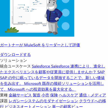
ガートナーが MuleSoft をリーダーとして評価
ダウンロードする
ソリューション
統合ユースケース
Salesforce
Salesforce 連携により、進化し
たエクスペリエンスを顧客や従業員に提供しませんか？
SAP
SAP の中に眠っているデータを開放することで、新しい価値
を生み出す。
Microsoft
既存の接続ソリューションを活用し
て、Microsoft への投資効果を最大化する。
業種
金融サービス
製造
小売
保険
ヘルスケア
通信・メディア
課題
レガシーシステムのモダナイゼーション
クラウドへの移
行
ビジネスオートメーション
単一の顧客ビュー