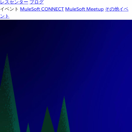
レスセンター
ブログ
イベント
MuleSoft CONNECT
MuleSoft Meetup
その他イベ
ント