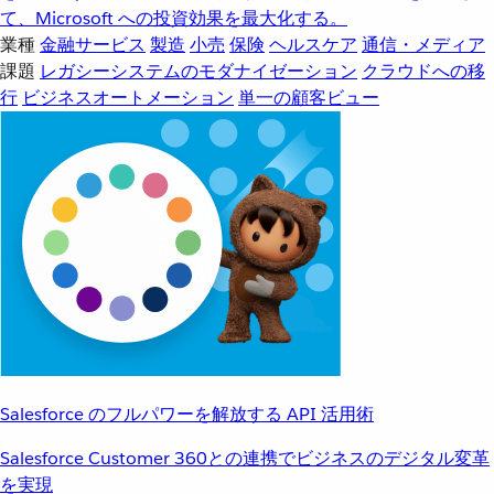
て、Microsoft への投資効果を最大化する。
業種
金融サービス
製造
小売
保険
ヘルスケア
通信・メディア
課題
レガシーシステムのモダナイゼーション
クラウドへの移
行
ビジネスオートメーション
単一の顧客ビュー
Salesforce のフルパワーを解放する API 活用術
Salesforce Customer 360との連携でビジネスのデジタル変革
を実現