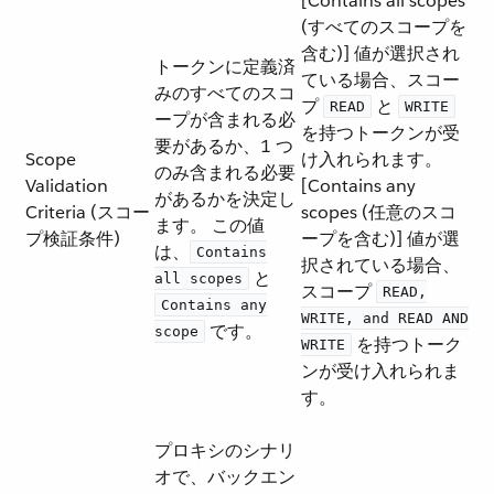
[Contains all scopes
(すべてのスコープを
含む)] 値が選択され
トークンに定義済
ている場合、スコー
みのすべてのスコ
プ ​
​ と ​
READ
WRITE
ープが含まれる必
を持つトークンが受
要があるか、1 つ
Scope
け入れられます。
のみ含まれる必要
Validation
[Contains any
があるかを決定し
Criteria (スコー
scopes (任意のスコ
ます。 この値
プ検証条件)
ープを含む)] 値が選
は、​
Contains
択されている場合、
​ と ​
all scopes
スコープ ​
READ,
Contains any
WRITE, and READ AND
​ です。
scope
​ を持つトーク
WRITE
ンが受け入れられま
す。
プロキシのシナリ
オで、バックエン