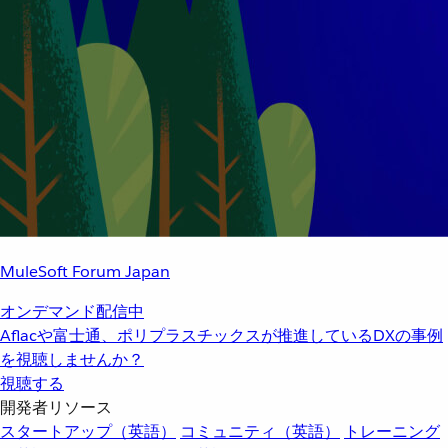
MuleSoft Forum Japan
オンデマンド配信中
Aflacや富士通、ポリプラスチックスが推進しているDXの事例
を視聴しませんか？
視聴する
開発者リソース
スタートアップ（英語）
コミュニティ（英語）
トレーニング