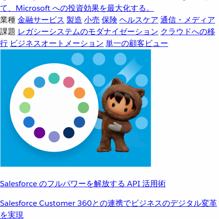
て、Microsoft への投資効果を最大化する。
業種
金融サービス
製造
小売
保険
ヘルスケア
通信・メディア
課題
レガシーシステムのモダナイゼーション
クラウドへの移
行
ビジネスオートメーション
単一の顧客ビュー
Salesforce のフルパワーを解放する API 活用術
Salesforce Customer 360との連携でビジネスのデジタル変革
を実現