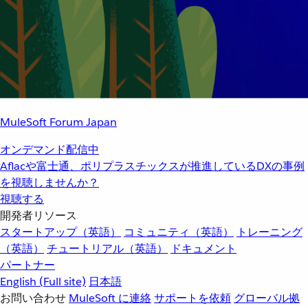
MuleSoft Forum Japan
オンデマンド配信中
Aflacや富士通、ポリプラスチックスが推進しているDXの事例
を視聴しませんか？
視聴する
開発者リソース
スタートアップ（英語）
コミュニティ（英語）
トレーニング
（英語）
チュートリアル（英語）
ドキュメント
パートナー
English
(Full site)
日本語
お問い合わせ
MuleSoft に連絡
サポートを依頼
グローバル拠