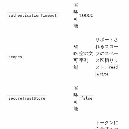
省
略
10000
authenticationTimeout
可
能
サポートさ
省
れるスコー
略
空の文
プのスペー
scopes
可
字列
ス区切りリ
能
スト:
​
read
write
省
略
secureTrustStore
false
可
能
トークンに