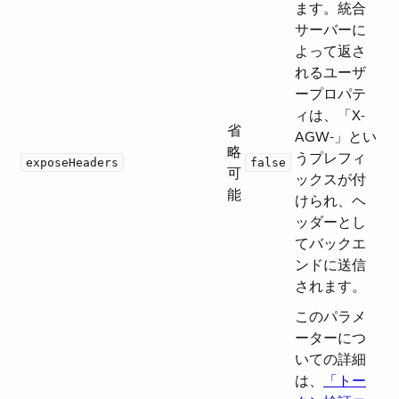
ます。統合
サーバーに
よって返さ
れるユーザ
ープロパテ
ィは、「X-
省
AGW-」とい
略
うプレフィ
exposeHeaders
false
可
ックスが付
能
けられ、ヘ
ッダーとし
てバックエ
ンドに送信
されます。
このパラメ
ーターにつ
いての詳細
は、​
「トー