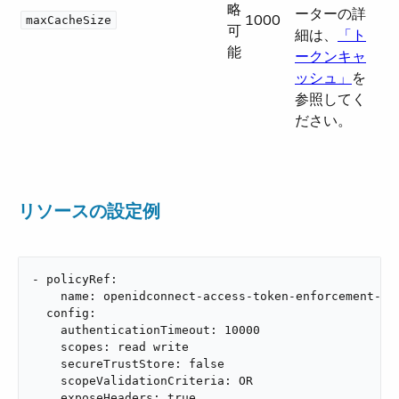
略
ーターの詳
1000
maxCacheSize
可
細は、​
「ト
能
ークンキャ
ッシュ」
​を
参照してく
ださい。
リソースの設定例
- policyRef:

    name: openidconnect-access-token-enforcement-fle
  config:

    authenticationTimeout: 10000

    scopes: read write

    secureTrustStore: false

    scopeValidationCriteria: OR

    exposeHeaders: true
