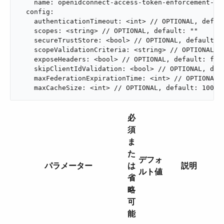
    name: openidconnect-access-token-enforcement-fle
  config:

    authenticationTimeout: <int> // OPTIONAL, defaul
    scopes: <string> // OPTIONAL, default: ""

    secureTrustStore: <bool> // OPTIONAL, default: f
    scopeValidationCriteria: <string> // OPTIONAL, d
    exposeHeaders: <bool> // OPTIONAL, default: fals
    skipClientIdValidation: <bool> // OPTIONAL, defa
    maxFederationExpirationTime: <int> // OPTIONAL, 
    maxCacheSize: <int> // OPTIONAL, default: 1000
必
須
ま
た
デフォ
パラメーター
は
説明
ルト値
省
略
可
能