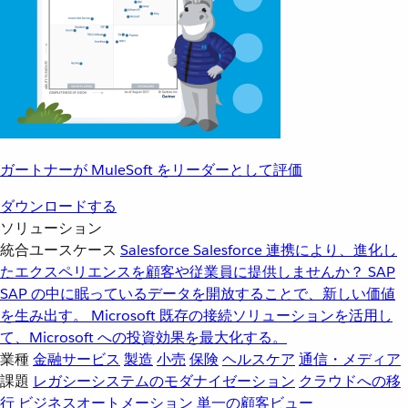
ガートナーが MuleSoft をリーダーとして評価
ダウンロードする
ソリューション
統合ユースケース
Salesforce
Salesforce 連携により、進化し
たエクスペリエンスを顧客や従業員に提供しませんか？
SAP
SAP の中に眠っているデータを開放することで、新しい価値
を生み出す。
Microsoft
既存の接続ソリューションを活用し
て、Microsoft への投資効果を最大化する。
業種
金融サービス
製造
小売
保険
ヘルスケア
通信・メディア
課題
レガシーシステムのモダナイゼーション
クラウドへの移
行
ビジネスオートメーション
単一の顧客ビュー