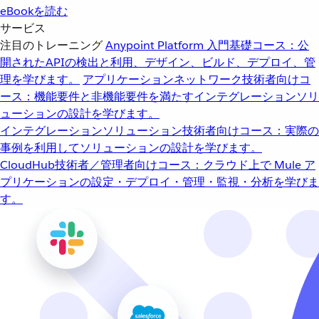
eBookを読む
サービス
注目のトレーニング
Anypoint Platform 入門
基礎コース：公
開されたAPIの検出と利用、デザイン、ビルド、デプロイ、管
理を学びます。
アプリケーションネットワーク
技術者向けコ
ース：機能要件と非機能要件を満たすインテグレーションソリ
ューションの設計を学びます。
インテグレーションソリューション
技術者向けコース：実際の
事例を利用してソリューションの設計を学びます。
CloudHub
技術者／管理者向けコース：クラウド上で Mule ア
プリケーションの設定・デプロイ・管理・監視・分析を学びま
す。