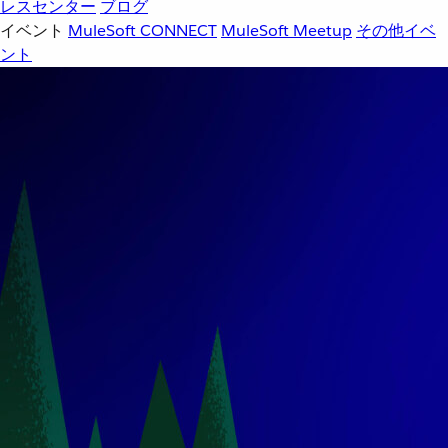
レスセンター
ブログ
イベント
MuleSoft CONNECT
MuleSoft Meetup
その他イベ
ント