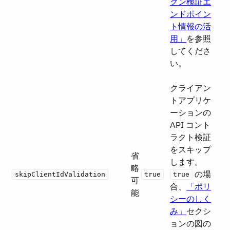
クン検証エ
ンドポイン
ト情報の活
用」
​を参照
してくださ
い。
クライアン
トアプリケ
ーションの
API コント
ラクト検証
をスキップ
省
します。​
略
​ の場
skipClientIdValidation
true
true
可
合、​
「ポリ
能
シーのしく
み」
​セクシ
ョンの図の