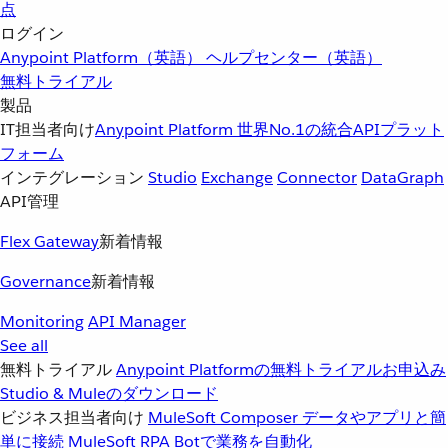
点
ログイン
Anypoint Platform（英語）
ヘルプセンター（英語）
無料トライアル
製品
IT担当者向け
Anypoint Platform
世界No.1の統合APIプラット
フォーム
インテグレーション
Studio
Exchange
Connector
DataGraph
API管理
Flex Gateway
新着情報
Governance
新着情報
Monitoring
API Manager
See all
無料トライアル
Anypoint Platformの無料トライアルお申込み
Studio & Muleのダウンロード
ビジネス担当者向け
MuleSoft Composer
データやアプリと簡
単に接続
MuleSoft RPA
Botで業務を自動化