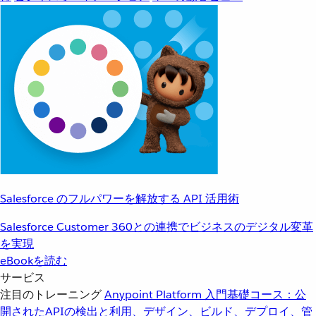
Salesforce のフルパワーを解放する API 活用術
Salesforce Customer 360との連携でビジネスのデジタル変革
を実現
eBookを読む
サービス
注目のトレーニング
Anypoint Platform 入門
基礎コース：公
開されたAPIの検出と利用、デザイン、ビルド、デプロイ、管