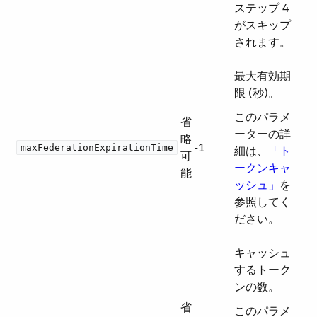
ステップ 4
がスキップ
されます。
最大有効期
限 (秒)。
このパラメ
省
ーターの詳
略
-1
maxFederationExpirationTime
細は、​
「ト
可
ークンキャ
能
ッシュ」
​を
参照してく
ださい。
キャッシュ
するトーク
ンの数。
省
このパラメ