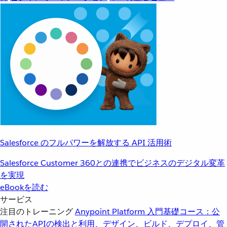
Salesforce のフルパワーを解放する API 活用術
Salesforce Customer 360との連携でビジネスのデジタル変革
を実現
eBookを読む
サービス
注目のトレーニング
Anypoint Platform 入門
基礎コース：公
開されたAPIの検出と利用、デザイン、ビルド、デプロイ、管