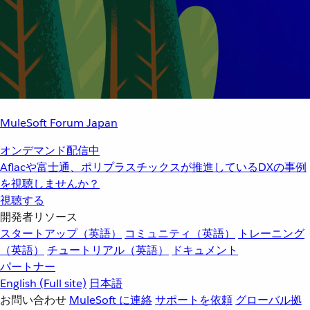
MuleSoft Forum Japan
オンデマンド配信中
Aflacや富士通、ポリプラスチックスが推進しているDXの事例
を視聴しませんか？
視聴する
開発者リソース
スタートアップ（英語）
コミュニティ（英語）
トレーニング
（英語）
チュートリアル（英語）
ドキュメント
パートナー
English
(Full site)
日本語
お問い合わせ
MuleSoft に連絡
サポートを依頼
グローバル拠