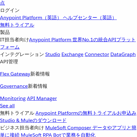
点
ログイン
Anypoint Platform（英語）
ヘルプセンター（英語）
無料トライアル
製品
IT担当者向け
Anypoint Platform
世界No.1の統合APIプラット
フォーム
インテグレーション
Studio
Exchange
Connector
DataGraph
API管理
Flex Gateway
新着情報
Governance
新着情報
Monitoring
API Manager
See all
無料トライアル
Anypoint Platformの無料トライアルお申込み
Studio & Muleのダウンロード
ビジネス担当者向け
MuleSoft Composer
データやアプリと簡
単に接続
MuleSoft RPA
Botで業務を自動化