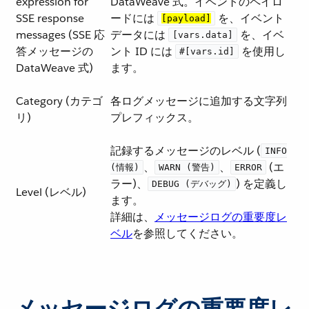
expression for
DataWeave 式。イベントのペイロ
SSE response
ードには ​
​ を、イベント
[payload]
messages (SSE 応
データには ​
​ を、イベ
[vars.data]
答メッセージの
ント ID には ​
​ を使用し
#[vars.id]
DataWeave 式)
ます。
Category (カテゴ
各ログメッセージに追加する文字列
リ)
プレフィックス。
記録するメッセージのレベル (​
INFO
​、​
​、​
​ (エ
(情報)
WARN (警告)
ERROR
ラー)、​
​) を定義し
DEBUG (デバッグ)
Level (レベル)
ます。
詳細は、​
メッセージログの重要度レ
ベル
​を参照してください。
メッセージログの重要度レ