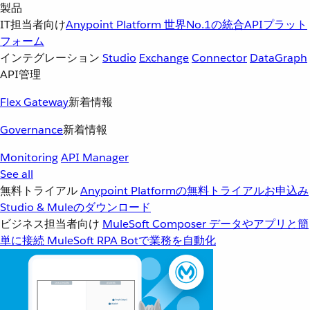
製品
IT担当者向け
Anypoint Platform
世界No.1の統合APIプラット
フォーム
インテグレーション
Studio
Exchange
Connector
DataGraph
API管理
Flex Gateway
新着情報
Governance
新着情報
Monitoring
API Manager
See all
無料トライアル
Anypoint Platformの無料トライアルお申込み
Studio & Muleのダウンロード
ビジネス担当者向け
MuleSoft Composer
データやアプリと簡
単に接続
MuleSoft RPA
Botで業務を自動化