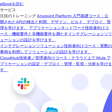
eBookを読む
サービス
注目のトレーニング
Anypoint Platform 入門
基礎コース：公
開されたAPIの検出と利用、デザイン、ビルド、デプロイ、管
理を学びます。
アプリケーションネットワーク
技術者向けコ
ース：機能要件と非機能要件を満たすインテグレーションソリ
ューションの設計を学びます。
インテグレーションソリューション
技術者向けコース：実際の
事例を利用してソリューションの設計を学びます。
CloudHub
技術者／管理者向けコース：クラウド上で Mule ア
プリケーションの設定・デプロイ・管理・監視・分析を学びま
す。