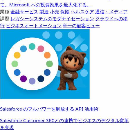
て、Microsoft への投資効果を最大化する。
業種
金融サービス
製造
小売
保険
ヘルスケア
通信・メディア
課題
レガシーシステムのモダナイゼーション
クラウドへの移
行
ビジネスオートメーション
単一の顧客ビュー
Salesforce のフルパワーを解放する API 活用術
Salesforce Customer 360との連携でビジネスのデジタル変革
を実現