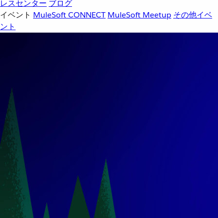
レスセンター
ブログ
イベント
MuleSoft CONNECT
MuleSoft Meetup
その他イベ
ント