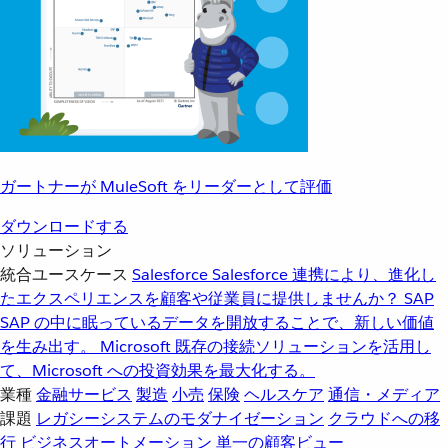
ガートナーが MuleSoft をリーダーとして評価
ダウンロードする
ソリューション
統合ユースケース
Salesforce
Salesforce 連携により、進化し
たエクスペリエンスを顧客や従業員に提供しませんか？
SAP
SAP の中に眠っているデータを開放することで、新しい価値
を生み出す。
Microsoft
既存の接続ソリューションを活用し
て、Microsoft への投資効果を最大化する。
業種
金融サービス
製造
小売
保険
ヘルスケア
通信・メディア
課題
レガシーシステムのモダナイゼーション
クラウドへの移
行
ビジネスオートメーション
単一の顧客ビュー