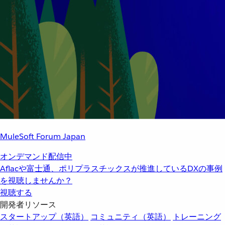
MuleSoft Forum Japan
オンデマンド配信中
Aflacや富士通、ポリプラスチックスが推進しているDXの事例
を視聴しませんか？
視聴する
開発者リソース
スタートアップ（英語）
コミュニティ（英語）
トレーニング