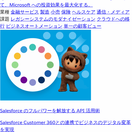
て、Microsoft への投資効果を最大化する。
業種
金融サービス
製造
小売
保険
ヘルスケア
通信・メディア
課題
レガシーシステムのモダナイゼーション
クラウドへの移
行
ビジネスオートメーション
単一の顧客ビュー
Salesforce のフルパワーを解放する API 活用術
Salesforce Customer 360との連携でビジネスのデジタル変革
を実現