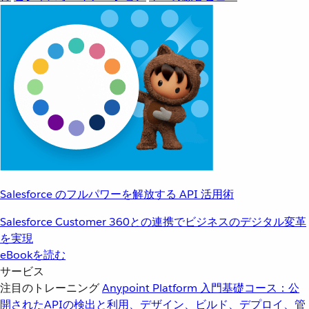
Salesforce のフルパワーを解放する API 活用術
Salesforce Customer 360との連携でビジネスのデジタル変革
を実現
eBookを読む
サービス
注目のトレーニング
Anypoint Platform 入門
基礎コース：公
開されたAPIの検出と利用、デザイン、ビルド、デプロイ、管