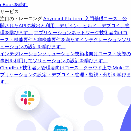
eBookを読む
サービス
注目のトレーニング
Anypoint Platform 入門
基礎コース：公
開されたAPIの検出と利用、デザイン、ビルド、デプロイ、管
理を学びます。
アプリケーションネットワーク
技術者向けコ
ース：機能要件と非機能要件を満たすインテグレーションソリ
ューションの設計を学びます。
インテグレーションソリューション
技術者向けコース：実際の
事例を利用してソリューションの設計を学びます。
CloudHub
技術者／管理者向けコース：クラウド上で Mule ア
プリケーションの設定・デプロイ・管理・監視・分析を学びま
す。