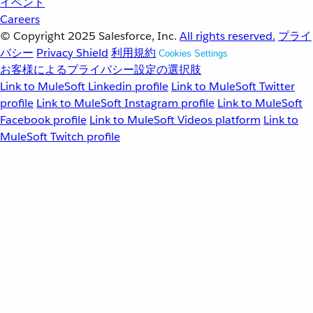
イベント
Careers
© Copyright 2025
Salesforce, Inc.
All rights reserved.
プライ
バシー
Privacy Shield
利用規約
Cookies Settings
お客様によるプライバシー設定の選択肢
Link to MuleSoft Linkedin profile
Link to MuleSoft Twitter
profile
Link to MuleSoft Instagram profile
Link to MuleSoft
Facebook profile
Link to MuleSoft Videos platform
Link to
MuleSoft Twitch profile