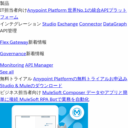
製品
IT担当者向け
Anypoint Platform
世界No.1の統合APIプラット
フォーム
インテグレーション
Studio
Exchange
Connector
DataGraph
API管理
Flex Gateway
新着情報
Governance
新着情報
Monitoring
API Manager
See all
無料トライアル
Anypoint Platformの無料トライアルお申込み
Studio & Muleのダウンロード
ビジネス担当者向け
MuleSoft Composer
データやアプリと簡
単に接続
MuleSoft RPA
Botで業務を自動化