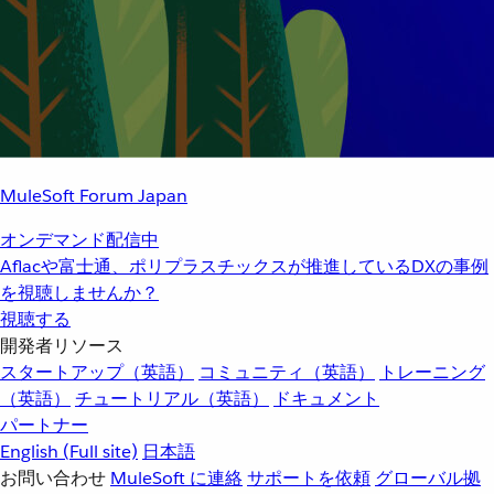
MuleSoft Forum Japan
オンデマンド配信中
Aflacや富士通、ポリプラスチックスが推進しているDXの事例
を視聴しませんか？
視聴する
開発者リソース
スタートアップ（英語）
コミュニティ（英語）
トレーニング
（英語）
チュートリアル（英語）
ドキュメント
パートナー
English
(Full site)
日本語
お問い合わせ
MuleSoft に連絡
サポートを依頼
グローバル拠