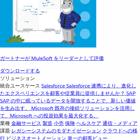
ガートナーが MuleSoft をリーダーとして評価
ダウンロードする
ソリューション
統合ユースケース
Salesforce
Salesforce 連携により、進化し
たエクスペリエンスを顧客や従業員に提供しませんか？
SAP
SAP の中に眠っているデータを開放することで、新しい価値
を生み出す。
Microsoft
既存の接続ソリューションを活用し
て、Microsoft への投資効果を最大化する。
業種
金融サービス
製造
小売
保険
ヘルスケア
通信・メディア
課題
レガシーシステムのモダナイゼーション
クラウドへの移
行
ビジネスオートメーション
単一の顧客ビュー