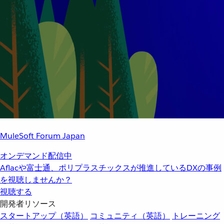
MuleSoft Forum Japan
オンデマンド配信中
Aflacや富士通、ポリプラスチックスが推進しているDXの事例
を視聴しませんか？
視聴する
開発者リソース
スタートアップ（英語）
コミュニティ（英語）
トレーニング