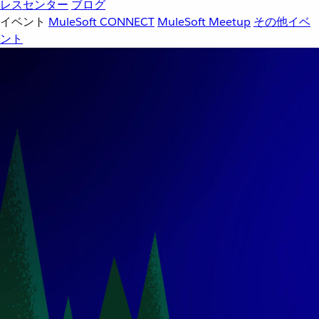
レスセンター
ブログ
イベント
MuleSoft CONNECT
MuleSoft Meetup
その他イベ
ント