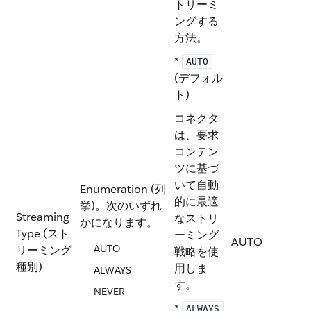
トリーミ
ングする
方法。
*
AUTO
(デフォル
ト)
コネクタ
は、要求
コンテン
ツに基づ
いて自動
Enumeration (列
的に最適
挙)。次のいずれ
Streaming
なストリ
かになります。
Type (スト
ーミング
AUTO
AUTO
リーミング
戦略を使
種別)
用しま
ALWAYS
す。
NEVER
*
ALWAYS