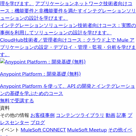
理を学びます。
アプリケーションネットワーク
技術者向けコ
ース：機能要件と非機能要件を満たすインテグレーションソリ
ューションの設計を学びます。
インテグレーションソリューション
技術者向けコース：実際の
事例を利用してソリューションの設計を学びます。
CloudHub
技術者／管理者向けコース：クラウド上で Mule ア
プリケーションの設定・デプロイ・管理・監視・分析を学びま
す。
Anypoint Platform：開発基礎 (無料)
Anypoint Platform を使って、API の開発とインテグレーショ
ンの基礎を学ぶためのコース
無料で受講する
資料
その他の情報
お客様事例
コンテンツライブラリ
動画
記事
プ
レスセンター
ブログ
イベント
MuleSoft CONNECT
MuleSoft Meetup
その他イベ