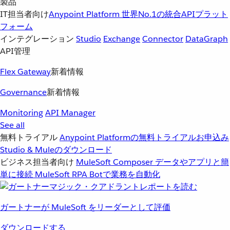
製品
IT担当者向け
Anypoint Platform
世界No.1の統合APIプラット
フォーム
インテグレーション
Studio
Exchange
Connector
DataGraph
API管理
Flex Gateway
新着情報
Governance
新着情報
Monitoring
API Manager
See all
無料トライアル
Anypoint Platformの無料トライアルお申込み
Studio & Muleのダウンロード
ビジネス担当者向け
MuleSoft Composer
データやアプリと簡
単に接続
MuleSoft RPA
Botで業務を自動化
ガートナーが MuleSoft をリーダーとして評価
ダウンロードする