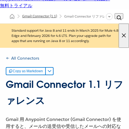
無料トライアル
Gmail Connector
(1.1)
Gmail Connector リファレンス
Standard support for Java 8 and 11 ends in March 2025 for Mule 4.8
Edge and February 2026 for 4.6 LTS. Plan your upgrade path for
apps that are running on Java 8 or 11 accordingly.
All Connectors
Copy as Markdown
Gmail Connector 1.1 リフ
ァレンス
Gmail 用 Anypoint Connector (Gmail Connector) を使
用すると、メールの送受信や受信したメールへの対応な