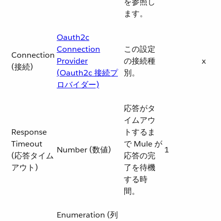
を参照し
ます。
Oauth2c
Connection
この設定
Connection
Provider
の接続種
x
(接続)
(Oauth2c 接続プ
別。
ロバイダー)
応答がタ
イムアウ
Response
トするま
Timeout
で Mule が
Number (数値)
1
(応答タイム
応答の完
アウト)
了を待機
する時
間。
Enumeration (列