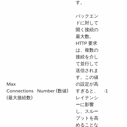
す。
バックエン
ドに対して
開く接続の
最大数。
HTTP 要求
は、複数の
接続を介し
て並行して
送信されま
す。この値
Max
の設定が高
Connections
Number (数値)
すぎると、
-1
(最大接続数)
レイテンシ
ーに影響
し、スルー
プットを高
めることな