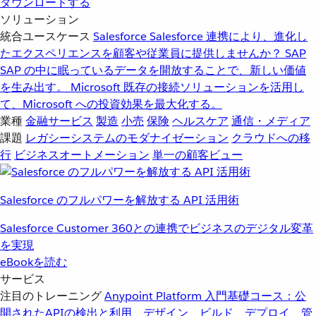
ダウンロードする
ソリューション
統合ユースケース
Salesforce
Salesforce 連携により、進化し
たエクスペリエンスを顧客や従業員に提供しませんか？
SAP
SAP の中に眠っているデータを開放することで、新しい価値
を生み出す。
Microsoft
既存の接続ソリューションを活用し
て、Microsoft への投資効果を最大化する。
業種
金融サービス
製造
小売
保険
ヘルスケア
通信・メディア
課題
レガシーシステムのモダナイゼーション
クラウドへの移
行
ビジネスオートメーション
単一の顧客ビュー
Salesforce のフルパワーを解放する API 活用術
Salesforce Customer 360との連携でビジネスのデジタル変革
を実現
eBookを読む
サービス
注目のトレーニング
Anypoint Platform 入門
基礎コース：公
開されたAPIの検出と利用、デザイン、ビルド、デプロイ、管