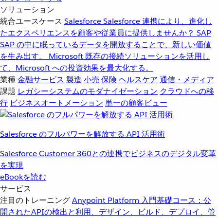
ソリューション
統合ユースケース
Salesforce
Salesforce 連携により、進化し
たエクスペリエンスを顧客や従業員に提供しませんか？
SAP
SAP の中に眠っているデータを開放することで、新しい価値
を生み出す。
Microsoft
既存の接続ソリューションを活用し
て、Microsoft への投資効果を最大化する。
業種
金融サービス
製造
小売
保険
ヘルスケア
通信・メディア
課題
レガシーシステムのモダナイゼーション
クラウドへの移
行
ビジネスオートメーション
単一の顧客ビュー
Salesforce のフルパワーを解放する API 活用術
Salesforce Customer 360との連携でビジネスのデジタル変革
を実現
eBookを読む
サービス
注目のトレーニング
Anypoint Platform 入門
基礎コース：公
開されたAPIの検出と利用、デザイン、ビルド、デプロイ、管