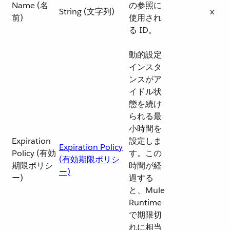
Name (名
の参照に
String (文字列)
x
前)
使用され
る ID。
動的設定
インスタ
ンスがア
イドル状
態を続け
られる最
小時間を
Expiration
設定しま
Expiration Policy
Policy (有効
す。この
(有効期限ポリシ
期限ポリシ
時間が経
ー)
ー)
過する
と、Mule
Runtime
で期限切
れに相当