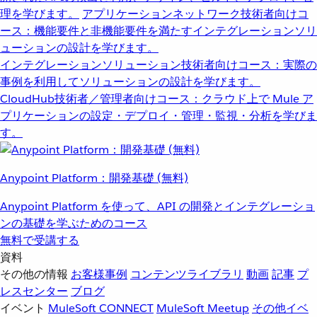
理を学びます。
アプリケーションネットワーク
技術者向けコ
ース：機能要件と非機能要件を満たすインテグレーションソリ
ューションの設計を学びます。
インテグレーションソリューション
技術者向けコース：実際の
事例を利用してソリューションの設計を学びます。
CloudHub
技術者／管理者向けコース：クラウド上で Mule ア
プリケーションの設定・デプロイ・管理・監視・分析を学びま
す。
Anypoint Platform：開発基礎 (無料)
Anypoint Platform を使って、API の開発とインテグレーショ
ンの基礎を学ぶためのコース
無料で受講する
資料
その他の情報
お客様事例
コンテンツライブラリ
動画
記事
プ
レスセンター
ブログ
イベント
MuleSoft CONNECT
MuleSoft Meetup
その他イベ