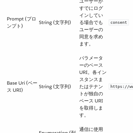
ユーザーが
すでにログ
インしてい
Prompt (プロ
String (文字列)
る場合でも
consent
ンプト)
ユーザーの
同意を求め
ます。
パラメータ
ーのベース
URI。各イン
スタンスま
Base Uri (ベー
String (文字列)
たはテナン
https://w
ス URI)
トが独自の
ベース URI
を取得しま
す。
通信に使用
Enumeration (列