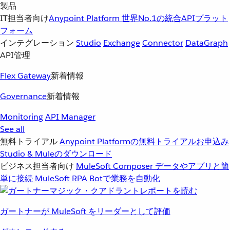
製品
IT担当者向け
Anypoint Platform
世界No.1の統合APIプラット
フォーム
インテグレーション
Studio
Exchange
Connector
DataGraph
API管理
Flex Gateway
新着情報
Governance
新着情報
Monitoring
API Manager
See all
無料トライアル
Anypoint Platformの無料トライアルお申込み
Studio & Muleのダウンロード
ビジネス担当者向け
MuleSoft Composer
データやアプリと簡
単に接続
MuleSoft RPA
Botで業務を自動化
ガートナーが MuleSoft をリーダーとして評価