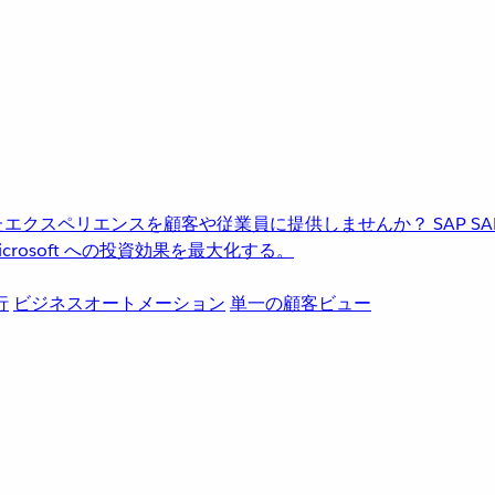
進化したエクスペリエンスを顧客や従業員に提供しませんか？
SAP
S
rosoft への投資効果を最大化する。
行
ビジネスオートメーション
単一の顧客ビュー