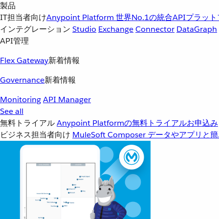
製品
IT担当者向け
Anypoint Platform
世界No.1の統合APIプラッ
インテグレーション
Studio
Exchange
Connector
DataGraph
API管理
Flex Gateway
新着情報
Governance
新着情報
Monitoring
API Manager
See all
無料トライアル
Anypoint Platformの無料トライアルお申込み
ビジネス担当者向け
MuleSoft Composer
データやアプリと簡