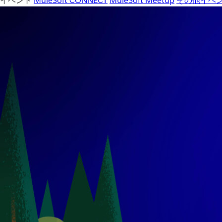
イベント
MuleSoft CONNECT
MuleSoft Meetup
その他イベ