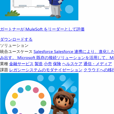
ガートナーが MuleSoft をリーダーとして評価
ダウンロードする
ソリューション
統合ユースケース
Salesforce
Salesforce 連携により、
み出す。
Microsoft
既存の接続ソリューションを活用して、Mic
業種
金融サービス
製造
小売
保険
ヘルスケア
通信・メディア
課題
レガシーシステムのモダナイゼーション
クラウドへの移