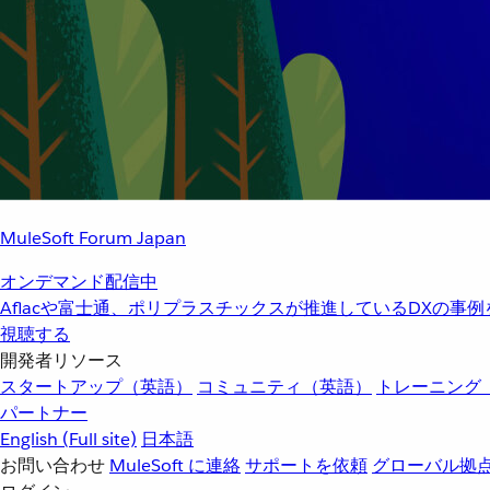
MuleSoft Forum Japan
オンデマンド配信中
Aflacや富士通、ポリプラスチックスが推進しているDXの事
視聴する
開発者リソース
スタートアップ（英語）
コミュニティ（英語）
トレーニング
パートナー
English
(Full site)
日本語
お問い合わせ
MuleSoft に連絡
サポートを依頼
グローバル拠