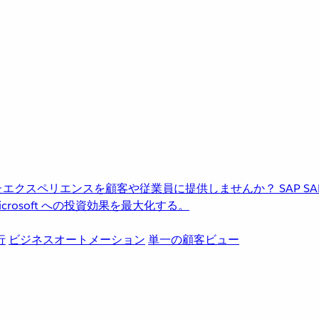
進化したエクスペリエンスを顧客や従業員に提供しませんか？
SAP
S
rosoft への投資効果を最大化する。
行
ビジネスオートメーション
単一の顧客ビュー