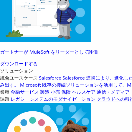
ガートナーが MuleSoft をリーダーとして評価
ダウンロードする
ソリューション
統合ユースケース
Salesforce
Salesforce 連携により、
み出す。
Microsoft
既存の接続ソリューションを活用して、Mic
業種
金融サービス
製造
小売
保険
ヘルスケア
通信・メディア
課題
レガシーシステムのモダナイゼーション
クラウドへの移