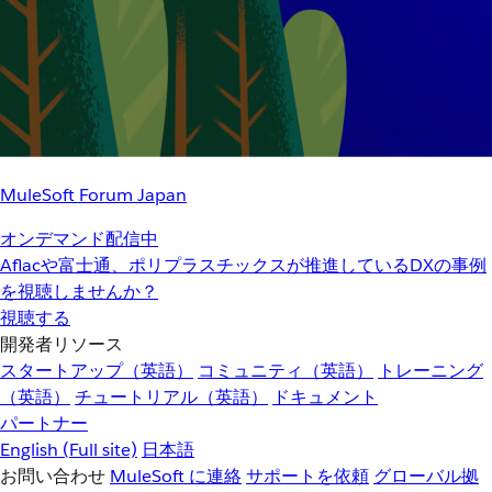
MuleSoft Forum Japan
オンデマンド配信中
Aflacや富士通、ポリプラスチックスが推進しているDXの事例
を視聴しませんか？
視聴する
開発者リソース
スタートアップ（英語）
コミュニティ（英語）
トレーニング
（英語）
チュートリアル（英語）
ドキュメント
パートナー
English
(Full site)
日本語
お問い合わせ
MuleSoft に連絡
サポートを依頼
グローバル拠