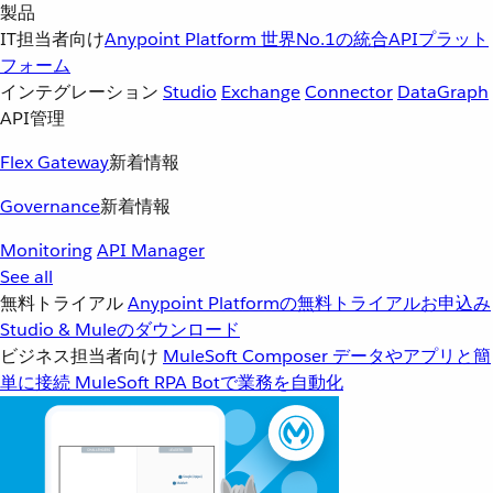
製品
IT担当者向け
Anypoint Platform
世界No.1の統合APIプラット
フォーム
インテグレーション
Studio
Exchange
Connector
DataGraph
API管理
Flex Gateway
新着情報
Governance
新着情報
Monitoring
API Manager
See all
無料トライアル
Anypoint Platformの無料トライアルお申込み
Studio & Muleのダウンロード
ビジネス担当者向け
MuleSoft Composer
データやアプリと簡
単に接続
MuleSoft RPA
Botで業務を自動化