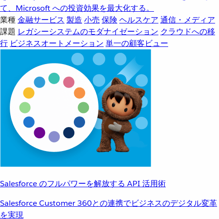
て、Microsoft への投資効果を最大化する。
業種
金融サービス
製造
小売
保険
ヘルスケア
通信・メディア
課題
レガシーシステムのモダナイゼーション
クラウドへの移
行
ビジネスオートメーション
単一の顧客ビュー
Salesforce のフルパワーを解放する API 活用術
Salesforce Customer 360との連携でビジネスのデジタル変革
を実現