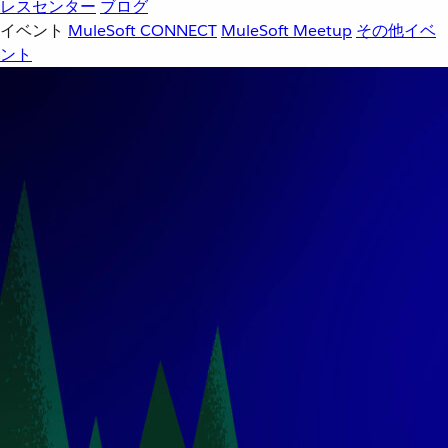
レスセンター
ブログ
イベント
MuleSoft CONNECT
MuleSoft Meetup
その他イベ
ント