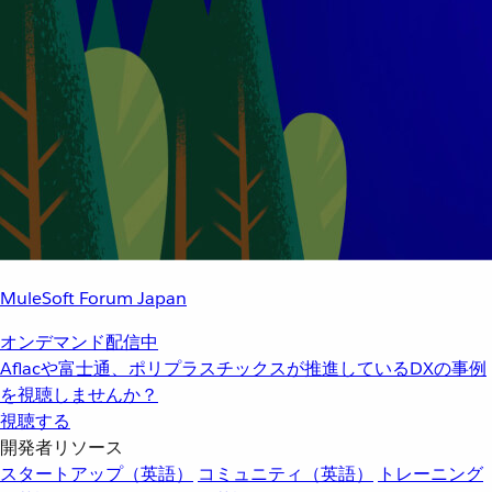
MuleSoft Forum Japan
オンデマンド配信中
Aflacや富士通、ポリプラスチックスが推進しているDXの事例
を視聴しませんか？
視聴する
開発者リソース
スタートアップ（英語）
コミュニティ（英語）
トレーニング