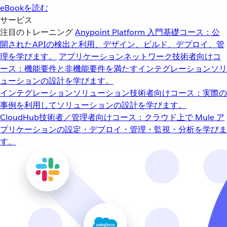
eBookを読む
サービス
注目のトレーニング
Anypoint Platform 入門
基礎コース：公
開されたAPIの検出と利用、デザイン、ビルド、デプロイ、管
理を学びます。
アプリケーションネットワーク
技術者向けコ
ース：機能要件と非機能要件を満たすインテグレーションソリ
ューションの設計を学びます。
インテグレーションソリューション
技術者向けコース：実際の
事例を利用してソリューションの設計を学びます。
CloudHub
技術者／管理者向けコース：クラウド上で Mule ア
プリケーションの設定・デプロイ・管理・監視・分析を学びま
す。