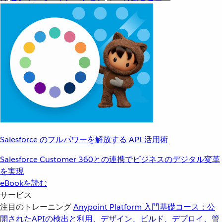
Salesforce のフルパワーを解放する API 活用術
Salesforce Customer 360との連携でビジネスのデジタル変革
を実現
eBookを読む
サービス
注目のトレーニング
Anypoint Platform 入門
基礎コース：公
開されたAPIの検出と利用、デザイン、ビルド、デプロイ、管