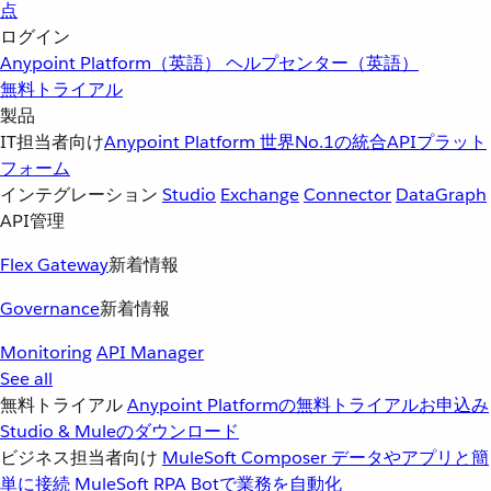
点
ログイン
Anypoint Platform（英語）
ヘルプセンター（英語）
無料トライアル
製品
IT担当者向け
Anypoint Platform
世界No.1の統合APIプラット
フォーム
インテグレーション
Studio
Exchange
Connector
DataGraph
API管理
Flex Gateway
新着情報
Governance
新着情報
Monitoring
API Manager
See all
無料トライアル
Anypoint Platformの無料トライアルお申込み
Studio & Muleのダウンロード
ビジネス担当者向け
MuleSoft Composer
データやアプリと簡
単に接続
MuleSoft RPA
Botで業務を自動化