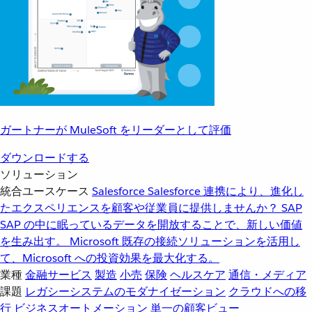
ガートナーが MuleSoft をリーダーとして評価
ダウンロードする
ソリューション
統合ユースケース
Salesforce
Salesforce 連携により、進化し
たエクスペリエンスを顧客や従業員に提供しませんか？
SAP
SAP の中に眠っているデータを開放することで、新しい価値
を生み出す。
Microsoft
既存の接続ソリューションを活用し
て、Microsoft への投資効果を最大化する。
業種
金融サービス
製造
小売
保険
ヘルスケア
通信・メディア
課題
レガシーシステムのモダナイゼーション
クラウドへの移
行
ビジネスオートメーション
単一の顧客ビュー