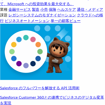
て、Microsoft への投資効果を最大化する。
業種
金融サービス
製造
小売
保険
ヘルスケア
通信・メディア
課題
レガシーシステムのモダナイゼーション
クラウドへの移
行
ビジネスオートメーション
単一の顧客ビュー
Salesforce のフルパワーを解放する API 活用術
Salesforce Customer 360との連携でビジネスのデジタル変革
を実現