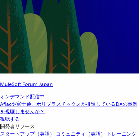
MuleSoft Forum Japan
オンデマンド配信中
Aflacや富士通、ポリプラスチックスが推進しているDXの事例
を視聴しませんか？
視聴する
開発者リソース
スタートアップ（英語）
コミュニティ（英語）
トレーニング