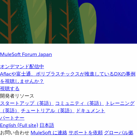
MuleSoft Forum Japan
オンデマンド配信中
Aflacや富士通、ポリプラスチックスが推進しているDXの事例
を視聴しませんか？
視聴する
開発者リソース
スタートアップ（英語）
コミュニティ（英語）
トレーニング
（英語）
チュートリアル（英語）
ドキュメント
パートナー
English
(Full site)
日本語
お問い合わせ
MuleSoft に連絡
サポートを依頼
グローバル拠