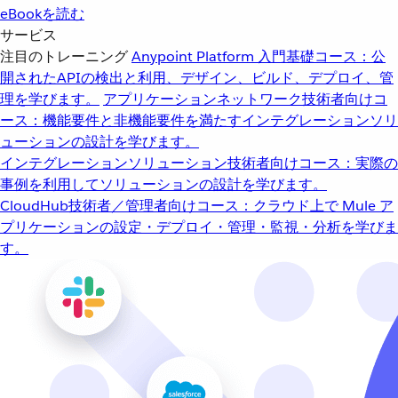
eBookを読む
サービス
注目のトレーニング
Anypoint Platform 入門
基礎コース：公
開されたAPIの検出と利用、デザイン、ビルド、デプロイ、管
理を学びます。
アプリケーションネットワーク
技術者向けコ
ース：機能要件と非機能要件を満たすインテグレーションソリ
ューションの設計を学びます。
インテグレーションソリューション
技術者向けコース：実際の
事例を利用してソリューションの設計を学びます。
CloudHub
技術者／管理者向けコース：クラウド上で Mule ア
プリケーションの設定・デプロイ・管理・監視・分析を学びま
す。