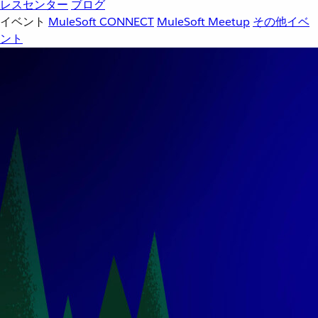
レスセンター
ブログ
イベント
MuleSoft CONNECT
MuleSoft Meetup
その他イベ
ント