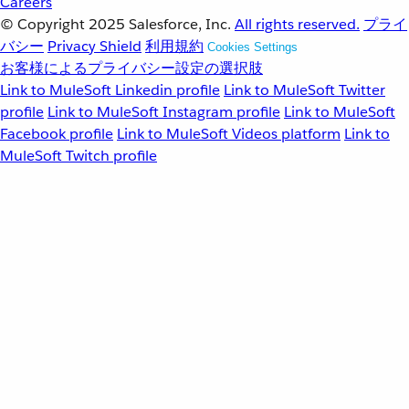
Careers
© Copyright 2025
Salesforce, Inc.
All rights reserved.
プライ
バシー
Privacy Shield
利用規約
Cookies Settings
お客様によるプライバシー設定の選択肢
Link to MuleSoft Linkedin profile
Link to MuleSoft Twitter
profile
Link to MuleSoft Instagram profile
Link to MuleSoft
Facebook profile
Link to MuleSoft Videos platform
Link to
MuleSoft Twitch profile