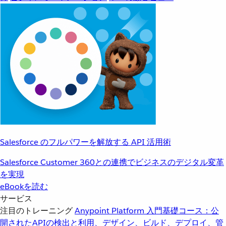
Salesforce のフルパワーを解放する API 活用術
Salesforce Customer 360との連携でビジネスのデジタル変革
を実現
eBookを読む
サービス
注目のトレーニング
Anypoint Platform 入門
基礎コース：公
開されたAPIの検出と利用、デザイン、ビルド、デプロイ、管