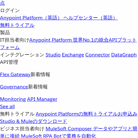
点
ログイン
Anypoint Platform（英語）
ヘルプセンター（英語）
無料トライアル
製品
IT担当者向け
Anypoint Platform
世界No.1の統合APIプラット
フォーム
インテグレーション
Studio
Exchange
Connector
DataGraph
API管理
Flex Gateway
新着情報
Governance
新着情報
Monitoring
API Manager
See all
無料トライアル
Anypoint Platformの無料トライアルお申込み
Studio & Muleのダウンロード
ビジネス担当者向け
MuleSoft Composer
データやアプリと簡
単に接続
MuleSoft RPA
Botで業務を自動化