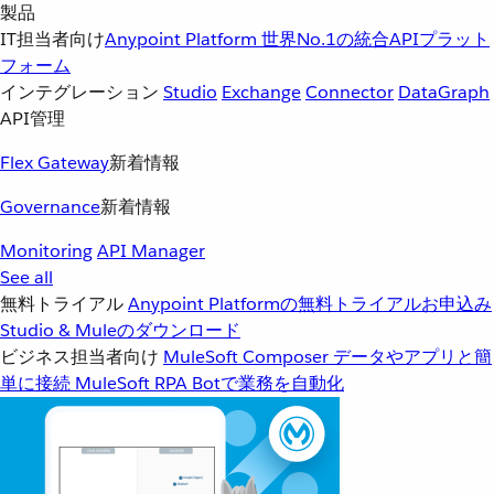
製品
IT担当者向け
Anypoint Platform
世界No.1の統合APIプラット
フォーム
インテグレーション
Studio
Exchange
Connector
DataGraph
API管理
Flex Gateway
新着情報
Governance
新着情報
Monitoring
API Manager
See all
無料トライアル
Anypoint Platformの無料トライアルお申込み
Studio & Muleのダウンロード
ビジネス担当者向け
MuleSoft Composer
データやアプリと簡
単に接続
MuleSoft RPA
Botで業務を自動化