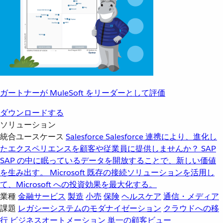
ガートナーが MuleSoft をリーダーとして評価
ダウンロードする
ソリューション
統合ユースケース
Salesforce
Salesforce 連携により、進化し
たエクスペリエンスを顧客や従業員に提供しませんか？
SAP
SAP の中に眠っているデータを開放することで、新しい価値
を生み出す。
Microsoft
既存の接続ソリューションを活用し
て、Microsoft への投資効果を最大化する。
業種
金融サービス
製造
小売
保険
ヘルスケア
通信・メディア
課題
レガシーシステムのモダナイゼーション
クラウドへの移
行
ビジネスオートメーション
単一の顧客ビュー