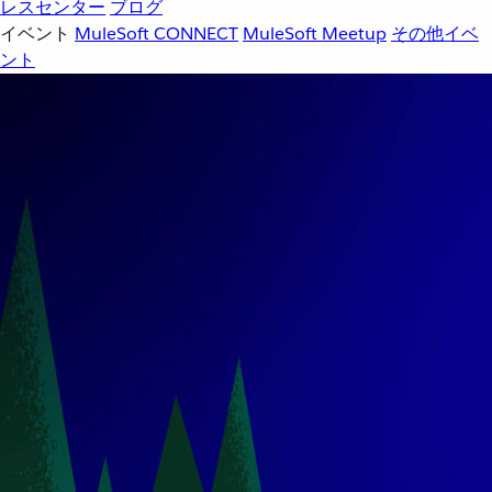
レスセンター
ブログ
イベント
MuleSoft CONNECT
MuleSoft Meetup
その他イベ
ント