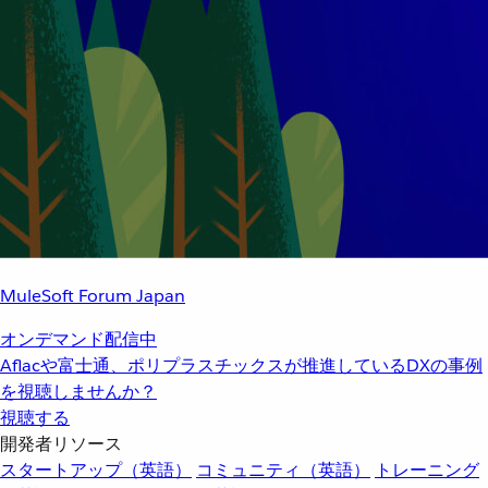
MuleSoft Forum Japan
オンデマンド配信中
Aflacや富士通、ポリプラスチックスが推進しているDXの事例
を視聴しませんか？
視聴する
開発者リソース
スタートアップ（英語）
コミュニティ（英語）
トレーニング