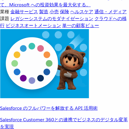
て、Microsoft への投資効果を最大化する。
業種
金融サービス
製造
小売
保険
ヘルスケア
通信・メディア
課題
レガシーシステムのモダナイゼーション
クラウドへの移
行
ビジネスオートメーション
単一の顧客ビュー
Salesforce のフルパワーを解放する API 活用術
Salesforce Customer 360との連携でビジネスのデジタル変革
を実現