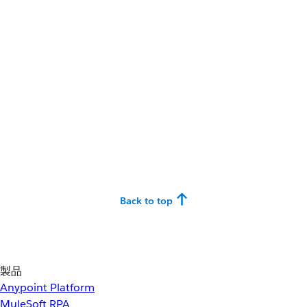
Back to top
製品
Anypoint Platform
MuleSoft RPA