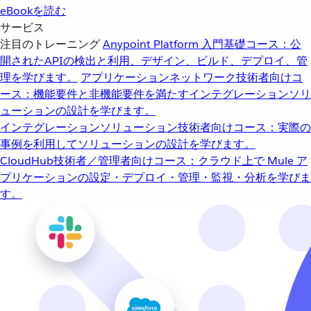
eBookを読む
サービス
注目のトレーニング
Anypoint Platform 入門
基礎コース：公
開されたAPIの検出と利用、デザイン、ビルド、デプロイ、管
理を学びます。
アプリケーションネットワーク
技術者向けコ
ース：機能要件と非機能要件を満たすインテグレーションソリ
ューションの設計を学びます。
インテグレーションソリューション
技術者向けコース：実際の
事例を利用してソリューションの設計を学びます。
CloudHub
技術者／管理者向けコース：クラウド上で Mule ア
プリケーションの設定・デプロイ・管理・監視・分析を学びま
す。