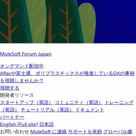
MuleSoft Forum Japan
オンデマンド配信中
Aflacや富士通、ポリプラスチックスが推進しているDXの事例
を視聴しませんか？
視聴する
開発者リソース
スタートアップ（英語）
コミュニティ（英語）
トレーニング
（英語）
チュートリアル（英語）
ドキュメント
パートナー
English
(Full site)
日本語
お問い合わせ
MuleSoft に連絡
サポートを依頼
グローバル拠