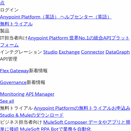
点
ログイン
Anypoint Platform（英語）
ヘルプセンター（英語）
無料トライアル
製品
IT担当者向け
Anypoint Platform
世界No.1の統合APIプラット
フォーム
インテグレーション
Studio
Exchange
Connector
DataGraph
API管理
Flex Gateway
新着情報
Governance
新着情報
Monitoring
API Manager
See all
無料トライアル
Anypoint Platformの無料トライアルお申込み
Studio & Muleのダウンロード
ビジネス担当者向け
MuleSoft Composer
データやアプリと簡
単に接続
MuleSoft RPA
Botで業務を自動化