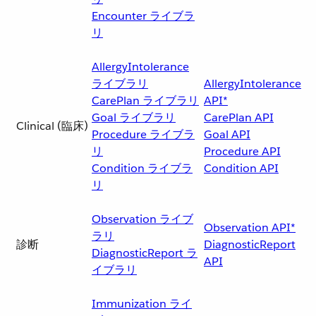
Encounter ライブラ
リ
AllergyIntolerance
ライブラリ
AllergyIntolerance
CarePlan ライブラリ
API*
Goal ライブラリ
CarePlan API
Clinical (臨床)
Procedure ライブラ
Goal API
リ
Procedure API
Condition ライブラ
Condition API
リ
Observation ライブ
Observation API*
ラリ
診断
DiagnosticReport
DiagnosticReport ラ
API
イブラリ
Immunization ライ