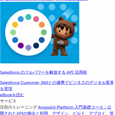
Salesforce のフルパワーを解放する API 活用術
Salesforce Customer 360との連携でビジネスのデジタル変革
を実現
eBookを読む
サービス
注目のトレーニング
Anypoint Platform 入門
基礎コース：公
開されたAPIの検出と利用、デザイン、ビルド、デプロイ、管