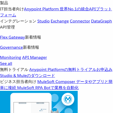
製品
IT担当者向け
Anypoint Platform
世界No.1の統合APIプラット
フォーム
インテグレーション
Studio
Exchange
Connector
DataGraph
API管理
Flex Gateway
新着情報
Governance
新着情報
Monitoring
API Manager
See all
無料トライアル
Anypoint Platformの無料トライアルお申込み
Studio & Muleのダウンロード
ビジネス担当者向け
MuleSoft Composer
データやアプリと簡
単に接続
MuleSoft RPA
Botで業務を自動化