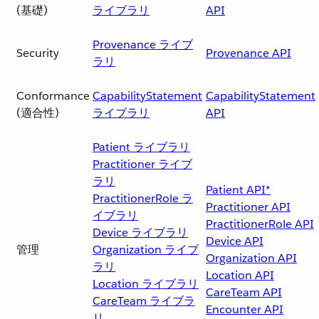
(基礎)
ライブラリ
API
Provenance ライブ
Security
Provenance API
ラリ
Conformance
CapabilityStatement
CapabilityStatement
(適合性)
ライブラリ
API
Patient ライブラリ
Practitioner ライブ
ラリ
Patient API*
PractitionerRole ラ
Practitioner API
イブラリ
PractitionerRole API
Device ライブラリ
Device API
管理
Organization ライブ
Organization API
ラリ
Location API
Location ライブラリ
CareTeam API
CareTeam ライブラ
Encounter API
リ