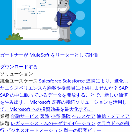
ガートナーが MuleSoft をリーダーとして評価
ダウンロードする
ソリューション
統合ユースケース
Salesforce
Salesforce 連携により、進化し
たエクスペリエンスを顧客や従業員に提供しませんか？
SAP
SAP の中に眠っているデータを開放することで、新しい価値
を生み出す。
Microsoft
既存の接続ソリューションを活用し
て、Microsoft への投資効果を最大化する。
業種
金融サービス
製造
小売
保険
ヘルスケア
通信・メディア
課題
レガシーシステムのモダナイゼーション
クラウドへの移
行
ビジネスオートメーション
単一の顧客ビュー