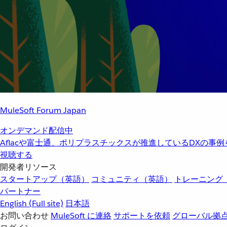
MuleSoft Forum Japan
オンデマンド配信中
Aflacや富士通、ポリプラスチックスが推進しているDXの事
視聴する
開発者リソース
スタートアップ（英語）
コミュニティ（英語）
トレーニング
パートナー
English
(Full site)
日本語
お問い合わせ
MuleSoft に連絡
サポートを依頼
グローバル拠