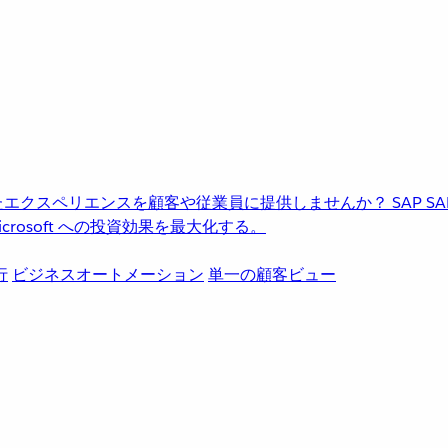
進化したエクスペリエンスを顧客や従業員に提供しませんか？
SAP
S
rosoft への投資効果を最大化する。
行
ビジネスオートメーション
単一の顧客ビュー