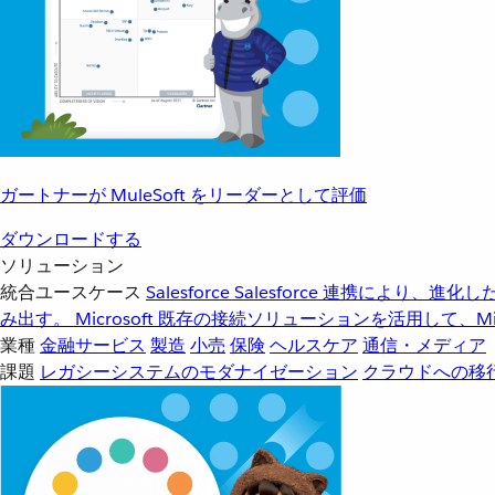
ガートナーが MuleSoft をリーダーとして評価
ダウンロードする
ソリューション
統合ユースケース
Salesforce
Salesforce 連携により、
み出す。
Microsoft
既存の接続ソリューションを活用して、Mic
業種
金融サービス
製造
小売
保険
ヘルスケア
通信・メディア
課題
レガシーシステムのモダナイゼーション
クラウドへの移