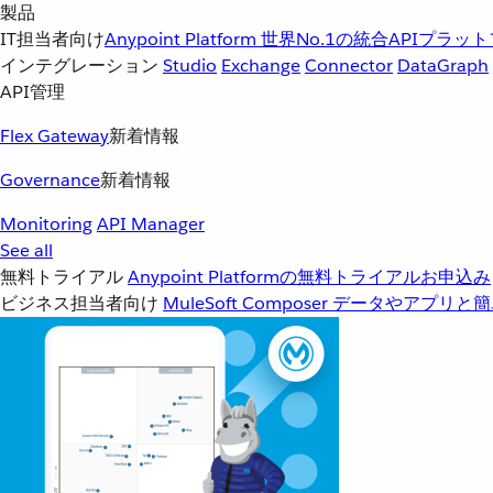
製品
IT担当者向け
Anypoint Platform
世界No.1の統合APIプラッ
インテグレーション
Studio
Exchange
Connector
DataGraph
API管理
Flex Gateway
新着情報
Governance
新着情報
Monitoring
API Manager
See all
無料トライアル
Anypoint Platformの無料トライアルお申込み
ビジネス担当者向け
MuleSoft Composer
データやアプリと簡