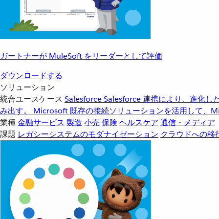
ガートナーが MuleSoft をリーダーとして評価
ダウンロードする
ソリューション
統合ユースケース
Salesforce
Salesforce 連携により、
み出す。
Microsoft
既存の接続ソリューションを活用して、Mic
業種
金融サービス
製造
小売
保険
ヘルスケア
通信・メディア
課題
レガシーシステムのモダナイゼーション
クラウドへの移