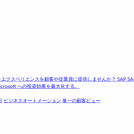
進化したエクスペリエンスを顧客や従業員に提供しませんか？
SAP
S
rosoft への投資効果を最大化する。
行
ビジネスオートメーション
単一の顧客ビュー