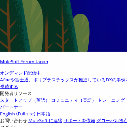
MuleSoft Forum Japan
オンデマンド配信中
Aflacや富士通、ポリプラスチックスが推進しているDXの事
視聴する
開発者リソース
スタートアップ（英語）
コミュニティ（英語）
トレーニング
パートナー
English
(Full site)
日本語
お問い合わせ
MuleSoft に連絡
サポートを依頼
グローバル拠