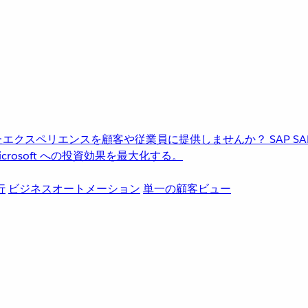
進化したエクスペリエンスを顧客や従業員に提供しませんか？
SAP
S
rosoft への投資効果を最大化する。
行
ビジネスオートメーション
単一の顧客ビュー