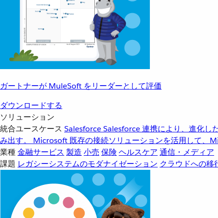
ガートナーが MuleSoft をリーダーとして評価
ダウンロードする
ソリューション
統合ユースケース
Salesforce
Salesforce 連携により、
み出す。
Microsoft
既存の接続ソリューションを活用して、Mic
業種
金融サービス
製造
小売
保険
ヘルスケア
通信・メディア
課題
レガシーシステムのモダナイゼーション
クラウドへの移