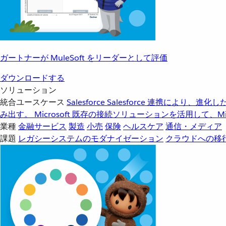
ガートナーが MuleSoft をリーダーとして評価
ダウンロードする
ソリューション
統合ユースケース
Salesforce
Salesforce 連携により、
み出す。
Microsoft
既存の接続ソリューションを活用して、Mic
業種
金融サービス
製造
小売
保険
ヘルスケア
通信・メディア
課題
レガシーシステムのモダナイゼーション
クラウドへの移