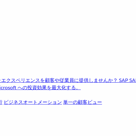
進化したエクスペリエンスを顧客や従業員に提供しませんか？
SAP
S
rosoft への投資効果を最大化する。
行
ビジネスオートメーション
単一の顧客ビュー