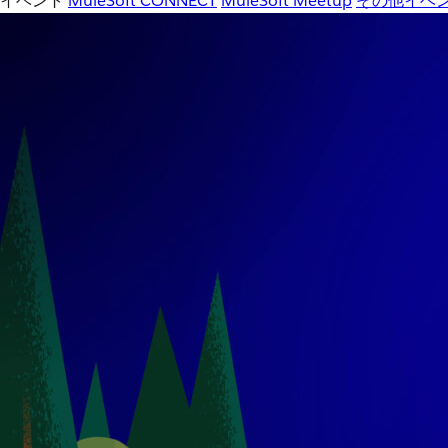
イベント
MuleSoft CONNECT
MuleSoft Meetup
その他イベ