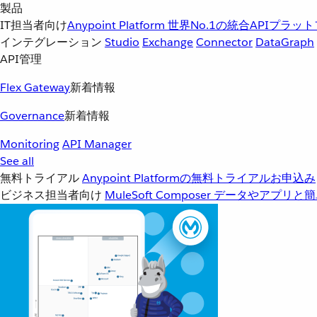
製品
IT担当者向け
Anypoint Platform
世界No.1の統合APIプラッ
インテグレーション
Studio
Exchange
Connector
DataGraph
API管理
Flex Gateway
新着情報
Governance
新着情報
Monitoring
API Manager
See all
無料トライアル
Anypoint Platformの無料トライアルお申込み
ビジネス担当者向け
MuleSoft Composer
データやアプリと簡